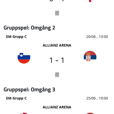
SER
ENG
FT
Gruppspel: Omgång 2
EM Grupp C
20/06 ,
13:00
ALLIANZ ARENA
-
1
1
SVN
SER
FT
Gruppspel: Omgång 3
EM Grupp C
25/06 ,
19:00
ALLIANZ ARENA