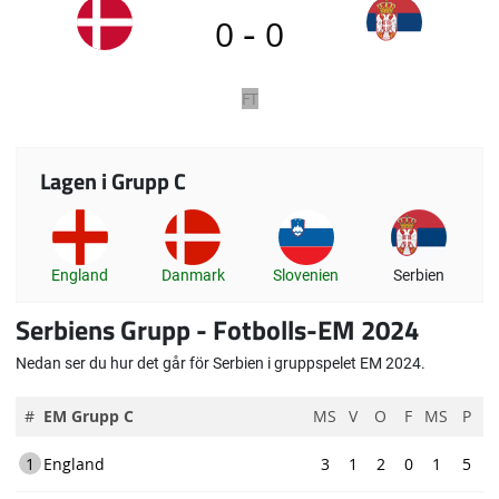
-
0
0
DEN
SER
FT
Lagen i Grupp C
England
Danmark
Slovenien
Serbien
Serbiens Grupp - Fotbolls-EM 2024
Nedan ser du hur det går för Serbien i gruppspelet EM 2024.
#
EM Grupp C
MS
V
O
F
MS
P
1
England
3
1
2
0
1
5