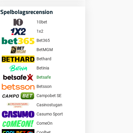
Spelbolagsrecension
10bet
1x2
Bet365
BetMGM
Bethard
Betinia
Betsafe
Betsson
Campobet SE
Casinostugan
Casumo Sport
ComeOn
Coolbet