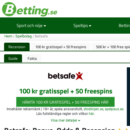
Sport och nöje
Speltips
Betti
Hem
/
Spelbolag
/
Betsafe
Recension
100 kr gratisspel + 50 freespins
500 kr + 100 free spi
Guide
Fakta
ANNONCE
100 kr gratisspel + 50 freespins
HÄMTA 100 KR GRATISSPEL + 50 FREESPINS HÄR
Innehåller reklamlänk | 18+ år, spela ansvarsfullt,
stodlinjen.se
,
spelpaus.se
.
Läs fullständiga regler och villkor
här
.
Visa mer detaljer