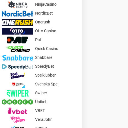
NinjaCasino
NordicBet
Onerush
Otto Casino
Paf
Quick Casino
Snabbare
SpeedyBet
Spelklubben
Svenska Spel
Swiper
Unibet
VBET
VeraJohn