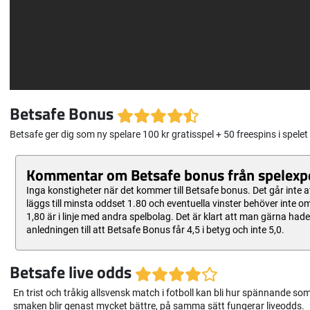
Betsafe Bonus
Betsafe ger dig som ny spelare 100 kr gratisspel + 50 freespins i spe
Kommentar om Betsafe bonus från spelexpe
Inga konstigheter när det kommer till Betsafe bonus. Det går inte 
läggs till minsta oddset 1.80 och eventuella vinster behöver in
1,80 är i linje med andra spelbolag. Det är klart att man gärna hade 
anledningen till att Betsafe Bonus får 4,5 i betyg och inte 5,0.
Betsafe live odds
En trist och tråkig allsvensk match i fotboll kan bli hur spännande som 
smaken blir genast mycket bättre, på samma sätt fungerar liveodds.