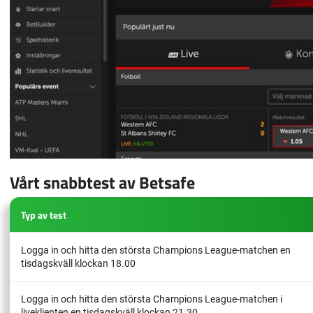
Vårt snabbtest av Betsafe
Typ av test
Logga in och hitta den största Champions League-matchen en
tisdagskväll klockan 18.00
Logga in och hitta den största Champions League-matchen i
liveklienten en tisdagskväll klockan 21.30