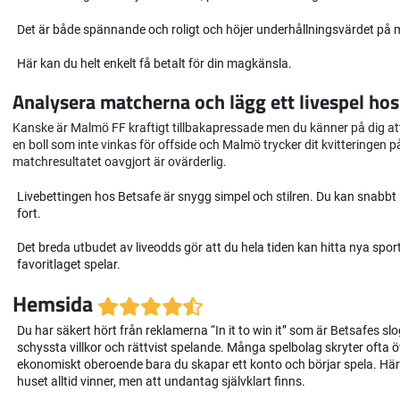
Det är både spännande och roligt och höjer underhållningsvärdet på
Här kan du helt enkelt få betalt för din magkänsla.
Analysera matcherna och lägg ett livespel hos
Kanske är Malmö FF kraftigt tillbakapressade men du känner på dig att
en boll som inte vinkas för offside och Malmö trycker dit kvitteringen p
matchresultatet oavgjort är ovärderlig.
Livebettingen hos Betsafe är snygg simpel och stilren. Du kan snabbt kli
fort.
Det breda utbudet av liveodds gör att du hela tiden kan hitta nya sporter
favoritlaget spelar.
Hemsida
Du har säkert hört från reklamerna “In it to win it” som är Betsafes 
schyssta villkor och rättvist spelande. Många spelbolag skryter ofta ö
ekonomiskt oberoende bara du skapar ett konto och börjar spela. Hä
huset alltid vinner, men att undantag självklart finns.