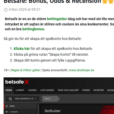
Betsafe: Bonus, Odds & Recension
4 Nov 2025 at 09:27
Betsafe är en av de större
bettingsidor
idag och har med sin lite me
intrycket är att sajten är stilren och coolare än sina konkurrenter.
och en bra
bettingbonus
.
Så gör du för att skapa ett spelkonto hos Betsafe:
Klicka här
för att skapa ett spelkonto hos Betsafe.
Klicka på gröna rutan ”Skapa Konto” till vänster.
Skapa ditt konto genom att fylla i uppgifterna.
18+ |
Regler & Villkor gäller
| Spela ansvarsfullt |
www.stodlinjen.se