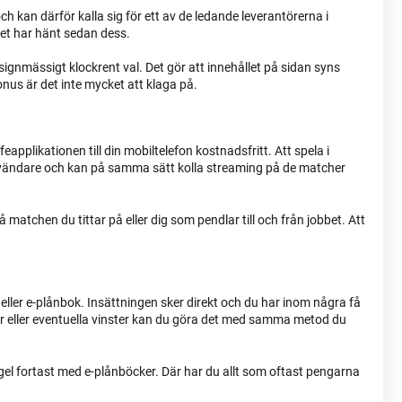
ch kan därför kalla sig för ett av de ledande leverantörerna i
et har hänt sedan dess.
designmässigt klockrent val. Det gör att innehållet på sidan syns
onus är det inte mycket att klaga på.
pplikationen till din mobiltelefon kostnadsfritt. Att spela i
ranvändare och kan på samma sätt kolla streaming på de matcher
å matchen du tittar på eller dig som pendlar till och från jobbet. Att
 eller e-plånbok. Insättningen sker direkt och du har inom några få
gar eller eventuella vinster kan du göra det med samma metod du
egel fortast med e-plånböcker. Där har du allt som oftast pengarna