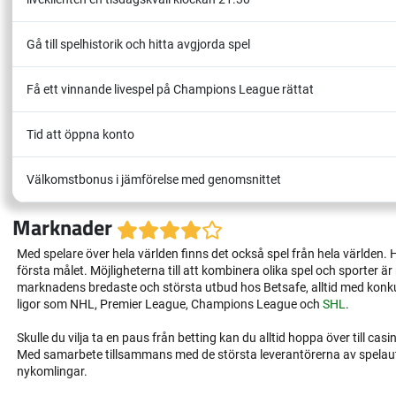
Gå till spelhistorik och hitta avgjorda spel
Få ett vinnande livespel på Champions League rättat
Tid att öppna konto
Välkomstbonus i jämförelse med genomsnittet
Marknader
Med spelare över hela världen finns det också spel från hela världen. Ho
första målet. Möjligheterna till att kombinera olika spel och sporter 
marknadens bredaste och största utbud hos Betsafe, alltid med konk
ligor som NHL, Premier League, Champions League och
SHL
.
Skulle du vilja ta en paus från betting kan du alltid hoppa över till ca
Med samarbete tillsammans med de största leverantörerna av spelaut
nykomlingar.