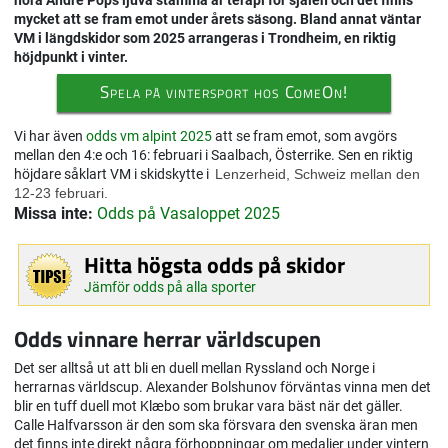
mycket att se fram emot under årets säsong. Bland annat väntar
VM i längdskidor som 2025 arrangeras i Trondheim, en riktig
höjdpunkt i vinter.
Spela på vintersport hos ComeOn!
Vi har även
odds vm alpint 2025
att se fram emot, som avgörs
mellan den 4:e och 16: februari i Saalbach, Österrike. Sen en riktig
höjdare såklart VM i skidskytte i
Lenzerheid, Schweiz mellan den
12-23 februari.
Missa inte:
Odds på Vasaloppet 2025
Hitta högsta odds på skidor
Jämför odds på alla sporter
Odds vinnare herrar världscupen
Det ser alltså ut att bli en duell mellan Ryssland och Norge i
herrarnas världscup. Alexander Bolshunov förväntas vinna men det
blir en tuff duell mot Klæbo som brukar vara bäst när det gäller.
Calle Halfvarsson är den som ska försvara den svenska äran men
det finns inte direkt några förhoppningar om medaljer under vintern