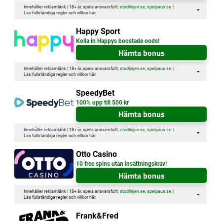
Innehåller reklamlänk | 18+ år, spela ansvarsfullt,
stodlinjen.se
,
spelpaus.se
. |
Läs fullständiga regler och villkor
här
.
Happy Sport
Kolla in Happys boostade oods!
Hämta bonus
Innehåller reklamlänk | 18+ år, spela ansvarsfullt,
stodlinjen.se
,
spelpaus.se
. |
Läs fullständiga regler och villkor
här
.
SpeedyBet
100% upp till 500 kr
Hämta bonus
Innehåller reklamlänk | 18+ år, spela ansvarsfullt,
stodlinjen.se
,
spelpaus.se
. |
Läs fullständiga regler och villkor
här
.
Otto Casino
10 free spins utan insättningskrav!
Hämta bonus
Innehåller reklamlänk | 18+ år, spela ansvarsfullt,
stodlinjen.se
,
spelpaus.se
. |
Läs fullständiga regler och villkor
här
.
Frank&Fred