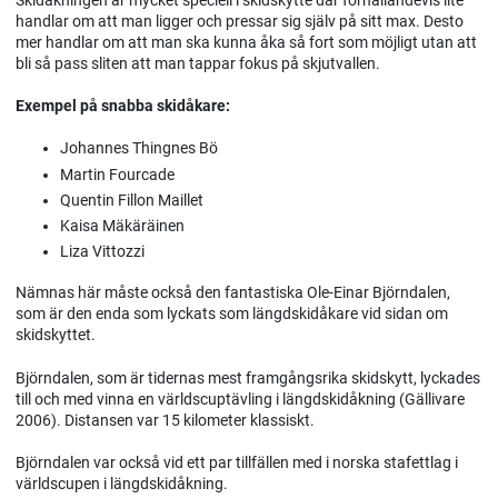
handlar om att man ligger och pressar sig själv på sitt max. Desto
mer handlar om att man ska kunna åka så fort som möjligt utan att
bli så pass sliten att man tappar fokus på skjutvallen.
Exempel på snabba skidåkare:
Johannes Thingnes Bö
Martin Fourcade
Quentin Fillon Maillet
Kaisa Mäkäräinen
Liza Vittozzi
Nämnas här måste också den fantastiska Ole-Einar Björndalen,
som är den enda som lyckats som längdskidåkare vid sidan om
skidskyttet.
Björndalen, som är tidernas mest framgångsrika skidskytt, lyckades
till och med vinna en världscuptävling i längdskidåkning (Gällivare
2006). Distansen var 15 kilometer klassiskt.
Björndalen var också vid ett par tillfällen med i norska stafettlag i
världscupen i längdskidåkning.