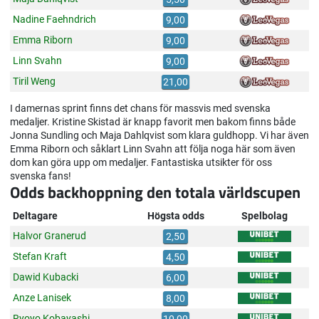
Nadine Faehndrich
9,00
Emma Riborn
9,00
Linn Svahn
9,00
Tiril Weng
21,00
I damernas sprint finns det chans för massvis med svenska
medaljer. Kristine Skistad är knapp favorit men bakom finns både
Jonna Sundling och Maja Dahlqvist som klara guldhopp. Vi har även
Emma Riborn och såklart Linn Svahn att följa noga här som även
dom kan göra upp om medaljer. Fantastiska utsikter för oss
svenska fans!
Odds backhoppning den totala världscupen
Deltagare
Högsta odds
Spelbolag
Halvor Granerud
2,50
Stefan Kraft
4,50
Dawid Kubacki
6,00
Anze Lanisek
8,00
Ryoyo Kobayashi
10,00