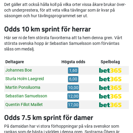
Det gäller att också hålla koll på vilka orter vissa åkare brukar över-
och underprestera, för att veta vilka tävlingar som är kvar på
säsongen och hur tävlingsprogrammet ser ut.
Odds 10 km sprint för herrar
Här ser ni de fem största favoriterna att ta hem denna gren. Vårt
största svenska hopp är Sebastian Samuelsson som förväntas
slåss om medalj.
Deltagare
Högsta odds
Spelbolag
Johannes Boe
1,60
Sturla Holm Laegreid
6,00
Martin Ponsiluoma
10,00
Sebastian Samuelsson
12,00
Quentin Fillot Maillet
17,00
Odds 7.5 km sprint för damer
På damsidan har vi stora förhoppningar på våra svenskor som
rankas som de bästa i världen i denna gren. Systrarna Öberg är