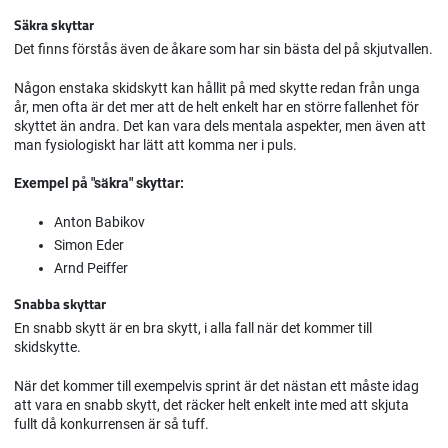
Säkra skyttar
Det finns förstås även de åkare som har sin bästa del på skjutvallen.
Någon enstaka skidskytt kan hållit på med skytte redan från unga
år, men ofta är det mer att de helt enkelt har en större fallenhet för
skyttet än andra. Det kan vara dels mentala aspekter, men även att
man fysiologiskt har lätt att komma ner i puls.
Exempel på "säkra" skyttar:
Anton Babikov
Simon Eder
Arnd Peiffer
Snabba skyttar
En snabb skytt är en bra skytt, i alla fall när det kommer till
skidskytte.
När det kommer till exempelvis sprint är det nästan ett måste idag
att vara en snabb skytt, det räcker helt enkelt inte med att skjuta
fullt då konkurrensen är så tuff.