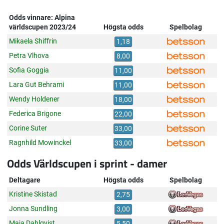
Odds vinnare: Alpina
världscupen 2023/24
Högsta odds
Spelbolag
Mikaela Shiffrin
1,18
Petra Vlhova
8,00
Sofia Goggia
11,00
Lara Gut Behrami
11,00
Wendy Holdener
18,00
Federica Brigone
22,00
Corine Suter
33,00
Ragnhild Mowinckel
33,00
Odds Världscupen i sprint - damer
Deltagare
Högsta odds
Spelbolag
Kristine Skistad
2,75
Jonna Sundling
3,00
Maja Dahlqvist
5,50