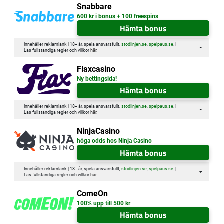
Snabbare
600 kr i bonus + 100 freespins
Hämta bonus
Innehåller reklamlänk | 18+ år, spela ansvarsfullt,
stodlinjen.se
,
spelpaus.se
. |
Läs fullständiga regler och villkor
här
.
Flaxcasino
Ny bettingsida!
Hämta bonus
Innehåller reklamlänk | 18+ år, spela ansvarsfullt,
stodlinjen.se
,
spelpaus.se
. |
Läs fullständiga regler och villkor
här
.
NinjaCasino
höga odds hos Ninja Casino
Hämta bonus
Innehåller reklamlänk | 18+ år, spela ansvarsfullt,
stodlinjen.se
,
spelpaus.se
. |
Läs fullständiga regler och villkor
här
.
ComeOn
100% upp till 500 kr
Hämta bonus