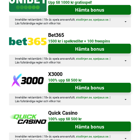
Upp till 1000 kr gratisspel!
Hämta bonus
Innehåller reklamlänk | 18+ år, spela ansvarsfullt,
stodlinjen.se
,
spelpaus.se
. |
Läs fullständiga regler och villkor
här
.
Bet365
1500 kr i spelkrediter + 100 freespins
Hämta bonus
Innehåller reklamlänk | 18+ år, spela ansvarsfullt,
stodlinjen.se
,
spelpaus.se
. |
Läs fullständiga regler och villkor
här
.
X3000
100% upp till 500 kr
Hämta bonus
Innehåller reklamlänk | 18+ år, spela ansvarsfullt,
stodlinjen.se
,
spelpaus.se
. |
Läs fullständiga regler och villkor
här
.
Quick Casino
100% upp till 500 kr
Hämta bonus
Innehåller reklamlänk | 18+ år, spela ansvarsfullt,
stodlinjen.se
,
spelpaus.se
. |