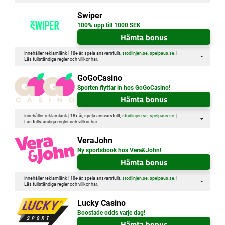
Swiper
100% upp till 1000 SEK
Hämta bonus
Innehåller reklamlänk | 18+ år, spela ansvarsfullt,
stodlinjen.se
,
spelpaus.se
. |
Läs fullständiga regler och villkor
här
.
GoGoCasino
Sporten flyttar in hos GoGoCasino!
Hämta bonus
Innehåller reklamlänk | 18+ år, spela ansvarsfullt,
stodlinjen.se
,
spelpaus.se
. |
Läs fullständiga regler och villkor
här
.
VeraJohn
Ny sportsbook hos Vera&John!
Hämta bonus
Innehåller reklamlänk | 18+ år, spela ansvarsfullt,
stodlinjen.se
,
spelpaus.se
. |
Läs fullständiga regler och villkor
här
.
Lucky Casino
Boostade odds varje dag!
Hämta bonus