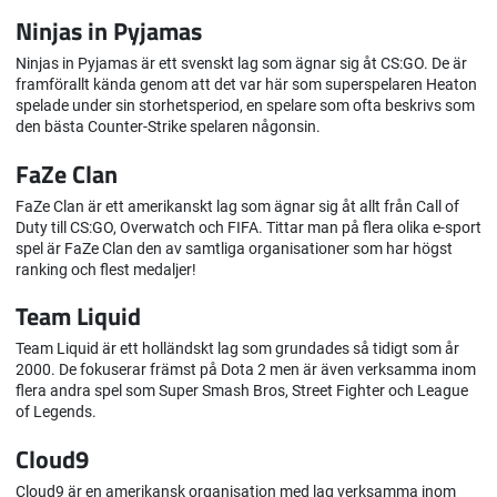
Ninjas in Pyjamas
Ninjas in Pyjamas är ett svenskt lag som ägnar sig åt CS:GO. De är
framförallt kända genom att det var här som superspelaren Heaton
spelade under sin storhetsperiod, en spelare som ofta beskrivs som
den bästa Counter-Strike spelaren någonsin.
FaZe Clan
FaZe Clan är ett amerikanskt lag som ägnar sig åt allt från Call of
Duty till CS:GO, Overwatch och FIFA. Tittar man på flera olika e-sport
spel är FaZe Clan den av samtliga organisationer som har högst
ranking och flest medaljer!
Team Liquid
Team Liquid är ett holländskt lag som grundades så tidigt som år
2000. De fokuserar främst på Dota 2 men är även verksamma inom
flera andra spel som Super Smash Bros, Street Fighter och League
of Legends.
Cloud9
Cloud9 är en amerikansk organisation med lag verksamma inom