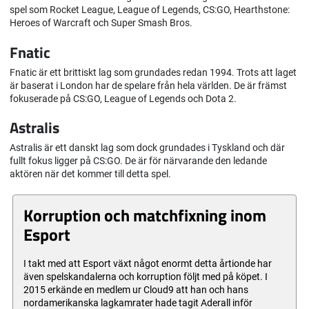
spel som Rocket League, League of Legends, CS:GO, Hearthstone:
Heroes of Warcraft och Super Smash Bros.
Fnatic
Fnatic är ett brittiskt lag som grundades redan 1994. Trots att laget
är baserat i London har de spelare från hela världen. De är främst
fokuserade på CS:GO, League of Legends och Dota 2.
Astralis
Astralis är ett danskt lag som dock grundades i Tyskland och där
fullt fokus ligger på CS:GO. De är för närvarande den ledande
aktören när det kommer till detta spel.
Korruption och matchfixning inom
Esport
I takt med att Esport växt något enormt detta årtionde har
även spelskandalerna och korruption följt med på köpet. I
2015 erkände en medlem ur Cloud9 att han och hans
nordamerikanska lagkamrater hade tagit Aderall inför