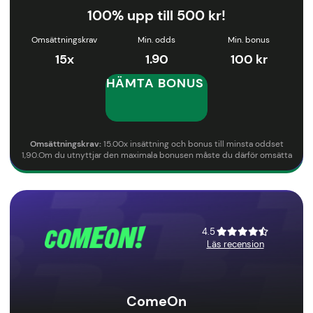
100% upp till 500 kr!
Omsättningskrav
Min. odds
Min. bonus
15x
1.90
100 kr
HÄMTA BONUS
Omsättningskrav:
15.00x insättning och bonus till minsta oddset
1,90.Om du utnyttjar den maximala bonusen måste du därför omsätta
15000 kr inom 60 dagar innan det går att göra ett uttag.
Ytterligare villkor:
Välkomsterbjudandet kan hävdas genom att välja bonusen i
insättningsmenyn innan den första insättningen har genomförts,
endast nya spelare.
4.5
Läs recension
Villkor och krav:
Referera till
Bethard
för T&C I sin helhet gällande
detta erbjudande
18+. Gäller nya kunder. Maxbonus 500 kr. Min insättning 100 kr.
ComeOn