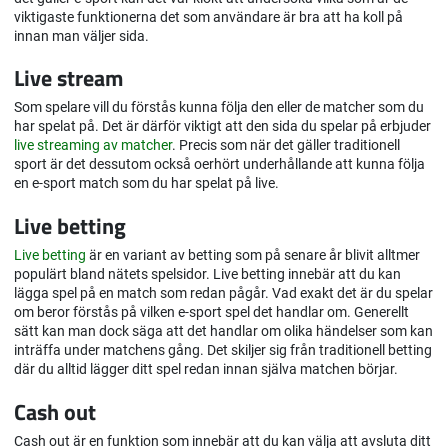
viktigaste funktionerna det som användare är bra att ha koll på
Villkor och krav:
Referera till
Expekt
för T&C I sin helhet gällande detta
innan man väljer sida.
erbjudande
Live stream
Som spelare vill du förstås kunna följa den eller de matcher som du
har spelat på. Det är därför viktigt att den sida du spelar på erbjuder
live streaming av matcher
. Precis som när det gäller traditionell
sport är det dessutom också oerhört underhållande att kunna följa
en e-sport match som du har spelat på live.
Live betting
Live betting
är en variant av betting som på senare år blivit alltmer
populärt bland nätets spelsidor. Live betting innebär att du kan
lägga spel på en match som redan pågår. Vad exakt det är du spelar
om beror förstås på vilken e-sport spel det handlar om. Generellt
sätt kan man dock säga att det handlar om olika händelser som kan
inträffa under matchens gång. Det skiljer sig från traditionell betting
där du alltid lägger ditt spel redan innan själva matchen börjar.
Cash out
Cash out är en funktion som innebär att du kan välja att avsluta ditt