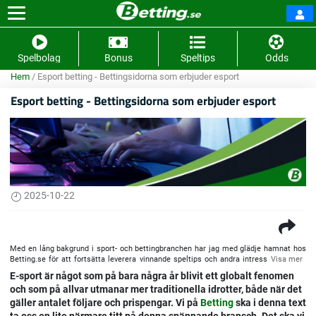
Spelbolag
Bonus
Speltips
Odds
Hem
/
Esport betting - Bettingsidorna som erbjuder esport
Esport betting - Bettingsidorna som erbjuder esport
2025-10-22
Med en lång bakgrund i sport- och bettingbranchen har jag med glädje hamnat hos
Betting.se för att fortsätta leverera vinnande speltips och andra intressanta texter
Visa mer
för odds och spel. Fotboll är den sport som ligger hjärtat närmast men jag har även
E-sport är något som på bara några år blivit ett globalt fenomen
en framgångsrik period som oddssättare på svensk hockey, hos ett av Sveriges
och som på allvar utmanar mer traditionella idrotter, både när det
största spelbolag.
gäller antalet följare och prispengar. Vi på
Betting
ska i denna text
ta oss en lite närmare titt på denna spännande bransch. Det ska vi