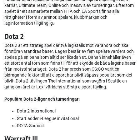
karriär, Ultimate Team, Online och massvis av turneringar. Eftersom
spelet är ett samarbete mellan FIFA och EA Sports finns alla
rättigheter i form av arenor, spelare, klubbmärken och
laginformation tillgänglig.
Dota 2
Dota 2 är ett strategispel där två lag ställs mot varandra och ska
förstöra varandras baser. Lagen består av fem spelare vardera och
spelas på en bana som alltid ser likadan ut. Banan innehåller även
ett stort antal torn som finns till för att skydda de båda lagens baser
från motståndarlaget. Dota 2 har precis som CS:GO varit en
bidragande faktor till att e-sport har blivit såpass populärt som det
blivit. Dota 2 tävlingen The International som avgörs i Seattle en
gång om året är t.ex. världens största e-sport tävling.
Populära Dota 2-ligor och turneringar:
Dota 2 International
StarLadder i-League invitational
DOTA-Summit
Warcraft III