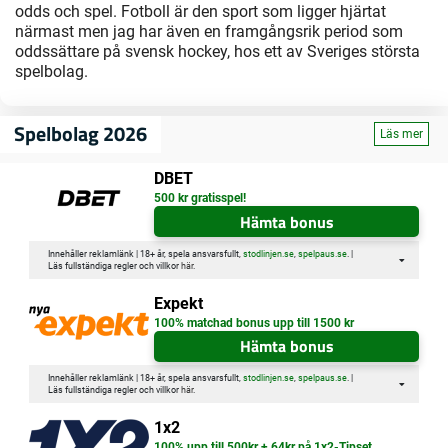
odds och spel. Fotboll är den sport som ligger hjärtat
närmast men jag har även en framgångsrik period som
oddssättare på svensk hockey, hos ett av Sveriges största
spelbolag.
Spelbolag 2026
Läs mer
DBET
500 kr gratisspel!
Hämta bonus
Innehåller reklamlänk | 18+ år, spela ansvarsfullt,
stodlinjen.se
,
spelpaus.se
. |
Läs fullständiga regler och villkor
här
.
Expekt
100% matchad bonus upp till 1500 kr
Hämta bonus
Innehåller reklamlänk | 18+ år, spela ansvarsfullt,
stodlinjen.se
,
spelpaus.se
. |
Läs fullständiga regler och villkor
här
.
1x2
100% upp till 500kr + 64kr på 1x2-Tipset