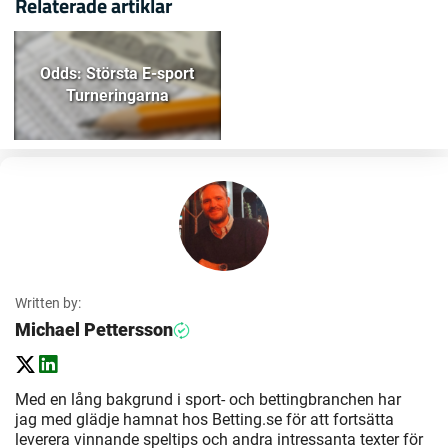
Relaterade artiklar
Odds: Största E-sport
Turneringarna
Written by:
Michael Pettersson
Med en lång bakgrund i sport- och bettingbranchen har
jag med glädje hamnat hos Betting.se för att fortsätta
leverera vinnande speltips och andra intressanta texter för