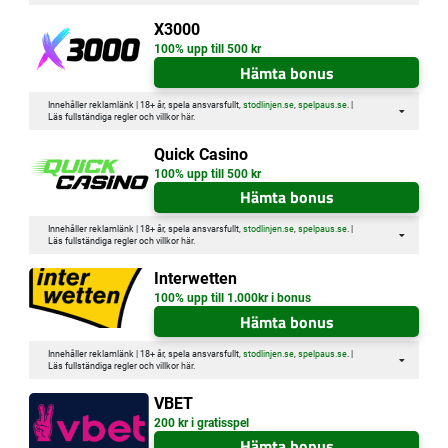
X3000
100% upp till 500 kr
Hämta bonus
Innehåller reklamlänk | 18+ år, spela ansvarsfullt,
stodlinjen.se
,
spelpaus.se
. |
Läs fullständiga regler och villkor
här
.
Quick Casino
100% upp till 500 kr
Hämta bonus
Innehåller reklamlänk | 18+ år, spela ansvarsfullt,
stodlinjen.se
,
spelpaus.se
. |
Läs fullständiga regler och villkor
här
.
Interwetten
100% upp till 1.000kr i bonus
Hämta bonus
Innehåller reklamlänk | 18+ år, spela ansvarsfullt,
stodlinjen.se
,
spelpaus.se
. |
Läs fullständiga regler och villkor
här
.
VBET
200 kr i gratisspel
Hämta bonus