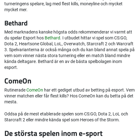
turneringens spelare, lag med flest kills, moneyline och mycket
mycket mer.
Bethard
Med marknadens kanske högsta odds rekommenderar vi varmt att
du spelar Esport hos
Bethard
. I utbudet hittar vi spel som CS:GO,
Dota 2, Heartsone Global, LoL, Overwatch, Starcraft 2 och Warcraft
3. Spelvarianterna är också många och du kan bland annat spela på
vem som vinner nästa stora turnering eller en match bland mindre
kända deltagare. Bethard är en av de bästa spelbolagen inom
esport.
ComeOn
Rutinerade
ComeOn
har ett gediget utbud av betting på esport. Vem
vinner matchen eller får flest kills? Hos ComeOn kan du betta på det
mesta.
Oddsa på de mest etablerade spelen som CS:GO, Dota 2, LoL och
Starcraft 2 eller mindre kända spel som Heroes of the Storm.
De största spelen inom e-sport