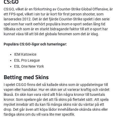
CS:GO
CS:GO, vilket är en förkortning av Counter-Strike Global Offensive, är
ett FPS-spel, vilket i sin tur är kort för first person shooter, som
lanserades 2012. Det är det fjärde Counter-Strike spelet i den serie
spel som har varit oerhört populära inom e-sport sedan lång tid
tillbaka och som är en starkt bidragande faktor till att e-sport har
kunnat växa till att bli det globala fenomen som det är idag.
Populära CS:GO-ligor och turneringar:
IEM Katowice
ESL Pro League
ESL One New York
Betting med Skins
I spelet CS:GO finns det så kallade skins som är uppdateringar till
vapen eller handskar. Hur en skin ser ut varierar kraftig och värdet
likaså. En skin kan vara värd allt från några kronor till tusentals
kronor. Som spelare går det att få skins på flertalet sätt. Att spela
mycket innebär att du kan få många skins när du väntar på ett
drop. Det går även att köpa lådor innehållande okända skins eller
färdiga skins om du vill vara lite mer specifik.