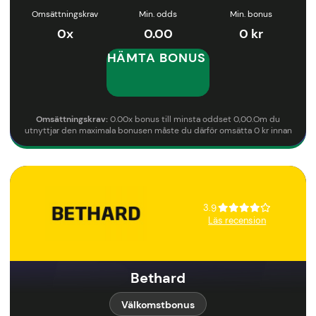
Omsättningskrav
Min. odds
Min. bonus
0x
0.00
0 kr
HÄMTA BONUS
Omsättningskrav:
0.00x bonus till minsta oddset 0,00.Om du
utnyttjar den maximala bonusen måste du därför omsätta 0 kr innan
det går att göra ett uttag.
Villkor och krav:
Referera till
Happy Sport
för T&C I sin helhet gällande
detta erbjudande
3.9
Läs recension
Bethard
Välkomstbonus