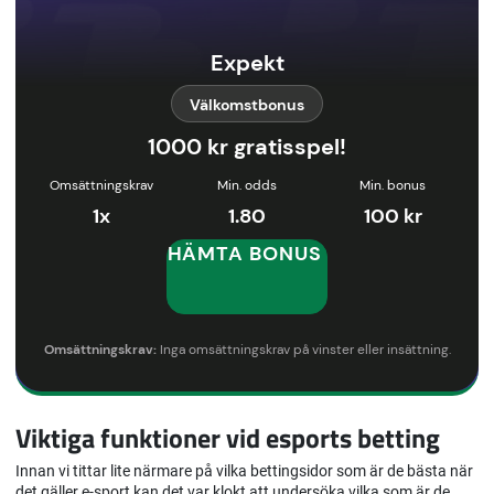
Expekt
Välkomstbonus
1
000 kr gratisspel!
Omsättningskrav
Min. odds
Min. bonus
1x
1.80
100 kr
HÄMTA BONUS
Omsättningskrav:
Inga omsättningskrav på vinster eller insättning.
Ytterligare villkor:
18+. Gäller nya spelare vid första insättningen. Min insättning 100 kr,
bonus upp till 2000 kr. Gratisspelet är giltigt i 60 dagar. Min. 1,80
Viktiga funktioner vid esports betting
odds.Tillgänglig från 25/02/2025 00:00. Regler & villkor här.
stodlinjen.se. Spelpaus.se. Spela ansvarsfullt. Regler & villkor här.
Innan vi tittar lite närmare på vilka bettingsidor som är de bästa när
stodlinjen.se
-
spelpaus.se
. Spela ansvarsfullt.
det gäller e-sport kan det var klokt att undersöka vilka som är de