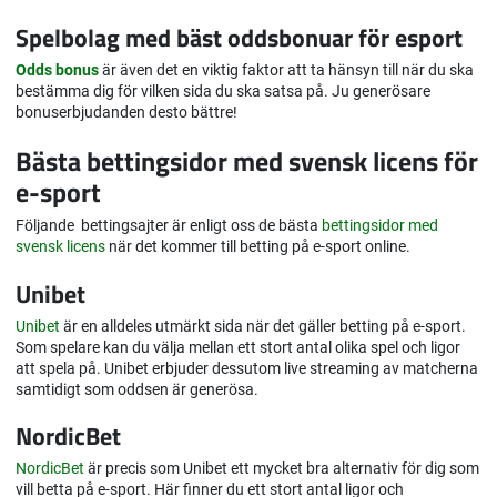
Spelbolag med bäst oddsbonuar för esport
Odds bonus
är även det en viktig faktor att ta hänsyn till när du ska
bestämma dig för vilken sida du ska satsa på. Ju generösare
bonuserbjudanden desto bättre!
Bästa bettingsidor med svensk licens för
e-sport
Följande bettingsajter är enligt oss de bästa
bettingsidor med
svensk licens
när det kommer till betting på e-sport online.
Unibet
Unibet
är en alldeles utmärkt sida när det gäller betting på e-sport.
Som spelare kan du välja mellan ett stort antal olika spel och ligor
att spela på. Unibet erbjuder dessutom live streaming av matcherna
samtidigt som oddsen är generösa.
NordicBet
NordicBet
är precis som Unibet ett mycket bra alternativ för dig som
vill betta på e-sport. Här finner du ett stort antal ligor och