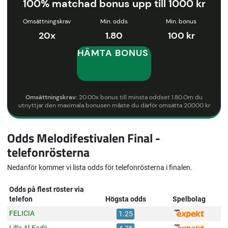
100% matchad bonus upp till 1000 kr
Omsättningskrav
Min. odds
Min. bonus
20x
1.80
100 kr
HÄMTA BONUS
Omsättningskrav:
20.00x bonus till minsta oddset 1.80.Om du
utnyttjar den maximala bonusen måste du därför omsätta 20000 kr
inom 90 dagar innan det går att göra ett uttag.
Ytterligare villkor:
Odds Melodifestivalen Final -
18+. Endast nya spelare. Min. insättning 100 kr. 20x Omsättningskrav på
insättning.
100% matchad bonus upp till 1000 kr
på Expekt-Tipset. Min.
telefonrösterna
1,80 odds. Giltigt i 90 dagar från att villkor uppfylls. Villkor gäller. Spela
ansvarsfullt. Stodlinjen.se -
spelpaus.se
.
Nedanför kommer vi lista odds för telefonrösterna i finalen.
Odds på flest röster via
telefon
Högsta odds
Spelbolag
FELICIA
1.25
Villkor och krav:
Referera till
Expekt
för T&C I sin helhet gällande detta
erbjudande
Lilla Al-Fadji