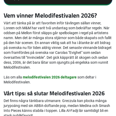
det går att göra ett uttag.
Villkor och krav:
Referera till
Spelklubben
för T&C I sin helhet gällande
Vem vinner Melodifestivalen 2026?
detta erbjudande
Värt att tänka på är att favoriten inför tävlingen sällan vinner,
Loreen och M&M har varit två undantag som bekräftar regeln. När
oddsen på Mellon först släpps går spelbolagen i regel på artistens
namn. Men det är många stora stjärnor som både skapats och fallit
på den här scenen. En annan viktig sak att ha i åtanke är att bidrag
på svenska nu för tiden aldrig vinner. Det senaste vinnande bidraget
som framfördes på svenska var Carolas "Evighet" som sedan
översattes till "Invincieble". Det gick käpprätt åt skogen och sedan
dess, 2006, är det bara låtar som sjungits på engelska som vunnit
Melodifestivalen.
Läs om
alla
melodifestivalen 2026 deltagare
som deltar i
Melodifestivalen.
Vårt tips: så slutar Melodifestivalen 2026
Det finns några tänkbara utmanare.
Greczula
kan plocka många
jurypoäng med sin ABBA-doftande pop, medan
Medina
och
Smash
Into Pieces
känns stabila i toppen.
Lilla Al-Fadji
lär samtidigt bli en
stark publikfavorit.