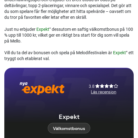
deltävlingar, topp 2-placeringar, vinnare och specialspel. Det gör att
du som spelare får fler möjligheter att hitta spelvärde – oavsett om
du tror på favoriten eller letar efter en skräll.
Just nu erbjuder
Expekt
*
dessutom en saftig välkomstbonus på 100
% upp till 1000 kr, vilket ger en riktigt bra start för dig som vill spela
på Mello.
Vill du ta del av bonusen och spela på Melodifestivalen är
Expekt
*
ett
tryggt och etablerat val.
3.8
Läs recension
Expekt
Välkomstbonus