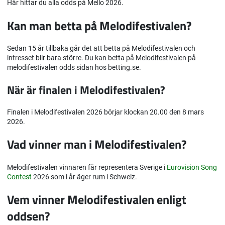
Här hittar du alla odds på Mello 2026.
Kan man betta
på Melodifestivalen?
Sedan 15 år tillbaka går det att betta på Melodifestivalen och
intresset blir bara större. Du kan betta på Melodifestivalen på
melodifestivalen odds sidan hos betting.se.
När är finalen i Melodifestivalen?
Finalen i Melodifestivalen 2026 börjar klockan 20.00 den 8 mars
2026.
Vad vin
ne
r ma
n i Melod
ifestivalen?
Melodifestivalen vinnaren får representera Sverige i
Eurovision Song
Contest
2026 som i år äger rum i Schweiz.
Vem vinner Melodifestivalen enligt
oddsen?