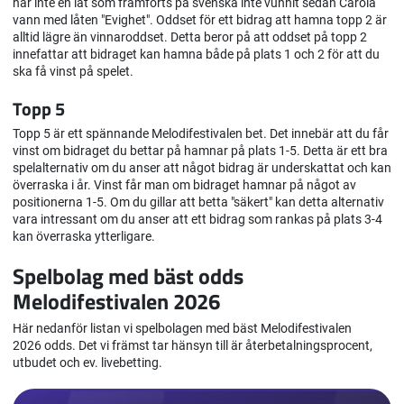
har inte en låt som framförts på svenska inte vunnit sedan Carola
vann med låten "Evighet". Oddset för ett bidrag att hamna topp 2 är
alltid lägre än vinnaroddset. Detta beror på att oddset på topp 2
innefattar att bidraget kan hamna både på plats 1 och 2 för att du
ska få vinst på spelet.
Topp 5
Topp 5 är ett spännande Melodifestivalen bet. Det innebär att du får
vinst om bidraget du bettar på hamnar på plats 1-5. Detta är ett bra
spelalternativ om du anser att något bidrag är underskattat och kan
överraska i år. Vinst får man om bidraget hamnar på något av
positionerna 1-5. Om du gillar att betta "säkert" kan detta alternativ
vara intressant om du anser att ett bidrag som rankas på plats 3-4
kan överraska ytterligare.
Spelbolag med bäst odds
Melodifestivalen 2026
Här nedanför listan vi spelbolagen med bäst Melodifestivalen
2026 odds. Det vi främst tar hänsyn till är återbetalningsprocent,
utbudet och ev. livebetting.