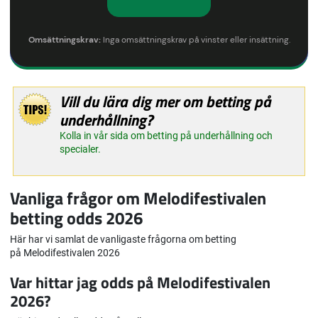
Omsättningskrav:
Inga omsättningskrav på vinster eller insättning.
Ytterligare villkor:
18+. Gäller nya spelare vid första insättningen. Min insättning 100 kr,
bonus upp till 500 kr. Gratisspelet är giltigt i 60 dagar. Min. 1,80
Vill du lära dig mer om betting på
odds.Tillgänglig från 25/02/2025 00:00. Regler & villkor här.
stodlinjen.se. Spelpaus.se. Spela ansvarsfullt. Regler & villkor här.
underhållning?
stodlinjen.se
-
spelpaus.se
. Spela ansvarsfullt.
Kolla in vår sida om betting på underhållning och
specialer.
Villkor och krav:
Referera till
BetMGM
för T&C I sin helhet gällande
detta erbjudande
Vanliga frågor om Melodifestivalen
betting odds 2026
Här har vi samlat de vanligaste frågorna om betting
på Melodifestivalen 2026
Var hittar jag odds på Melodifestivalen
2026?