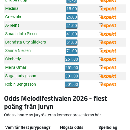
4.75
Endast en välkomstbonus per svenskt personnummer är tillåten. Detta
erbjudande gäller endast för nya spelare som gör en insättning och är
Medina
15.00
över 18 år.
Greczula
25.00
A-Teens
41.00
Smash Into Pieces
41.00
Brandsta City Släckers
61.00
Sanna Nielsen
71.00
Cimberly
251.00
Meira Omar
251.00
Saga Ludvigsson
301.00
Robin Bengtsson
501.00
Odds Melodifestivalen 2026 - flest
poäng från juryn
Odds vinnare av juryrösterna kommer presenteras här.
Vem får flest jurypoäng?
Högsta odds
Spelbolag