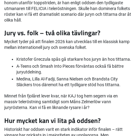
honom utanför toppstriden, är han enligt oddsen den tydligaste
utmanaren till FELICIA i teleröstningen. Skulle han dominera folkets
röster kan vi få ett dramatiskt scenario där juryn och tittarna drar åt
olika håll.
Jury vs. folk – två olika tävlingar?
Mycket tyder på att finalen 2026 kan utvecklas till en klassisk kamp
mellan internationell jury och svenska folket.
Kristofer Greczula spås gå starkare hos juryn än hos tittarna.
A-Teens
och
Smash Into Pieces
förväntas också få bättre
juryutdelning.
Medina, Lilla Al-Fadji,
Sanna Nielsen
och
Brandsta City
Släckers
tros däremot ha ett tydligare stöd hos tittarna.
Minnet från fjolåret lever kvar, när
KAJ
tog hem segern via en
massiv teleröstning samtidigt som
Måns Zelmerlöw
vann
juryrösterna. Kan vi få en liknande rysare i år?
Hur mycket kan vi lita på oddsen?
Historiskt har oddsen varit en stark indikator inför finalen – rätt
vinnare har prickats in i majoriteten av upplagorna. Men