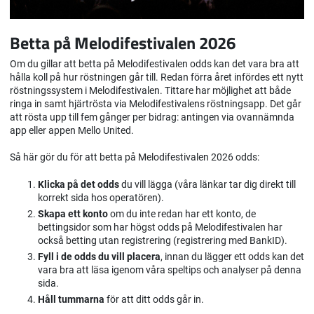
Betta på Melodifestivalen 2026
Om du gillar att betta på Melodifestivalen odds kan det vara bra att
hålla koll på hur röstningen går till. Redan förra året infördes ett nytt
röstningssystem i Melodifestivalen. Tittare har möjlighet att både
ringa in samt hjärtrösta via Melodifestivalens röstningsapp. Det går
att rösta upp till fem gånger per bidrag: antingen via ovannämnda
app eller appen Mello United.
Så här gör du för att betta på Melodifestivalen 2026 odds:
Klicka på det odds
du vill lägga (våra länkar tar dig direkt till
korrekt sida hos operatören).
Skapa ett konto
om du inte redan har ett konto, de
bettingsidor som har högst odds på Melodifestivalen har
också betting utan registrering (registrering med BankID).
Fyll i de odds du vill placera
, innan du lägger ett odds kan det
vara bra att läsa igenom våra speltips och analyser på denna
sida.
Håll tummarna
för att ditt odds går in.