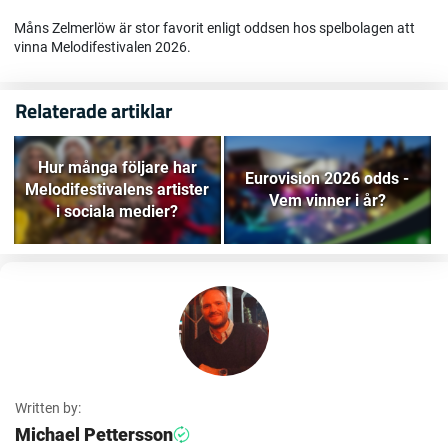
Måns Zelmerlöw är stor favorit enligt oddsen hos spelbolagen att
vinna Melodifestivalen 2026.
Relaterade artiklar
Hur många följare har
Eurovision 2026 odds -
Melodifestivalens artister
Vem vinner i år?
i sociala medier?
Written by:
Michael Pettersson