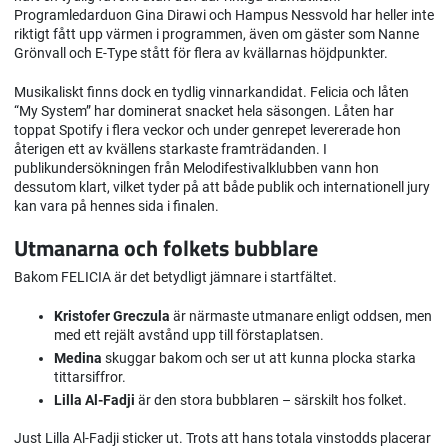
Programledarduon Gina Dirawi och Hampus Nessvold har heller inte
riktigt fått upp värmen i programmen, även om gäster som Nanne
Grönvall och E-Type stått för flera av kvällarnas höjdpunkter.
Musikaliskt finns dock en tydlig vinnarkandidat. Felicia och låten
“My System” har dominerat snacket hela säsongen. Låten har
toppat Spotify i flera veckor och under genrepet levererade hon
återigen ett av kvällens starkaste framträdanden. I
publikundersökningen från Melodifestivalklubben vann hon
dessutom klart, vilket tyder på att både publik och internationell jury
kan vara på hennes sida i finalen.
Utmanarna och folkets bubblare
Bakom FELICIA är det betydligt jämnare i startfältet.
Kristofer Greczula
är närmaste utmanare enligt oddsen, men
med ett rejält avstånd upp till förstaplatsen.
Medina
skuggar bakom och ser ut att kunna plocka starka
tittarsiffror.
Lilla Al-Fadji
är den stora bubblaren – särskilt hos folket.
Just Lilla Al-Fadji sticker ut. Trots att hans totala vinstodds placerar