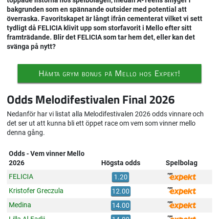
bakgrunden som en spännande outsider med potential att
överraska. Favoritskapet är långt ifrån cementerat vilket vi sett
tydligt då FELICIA klivit upp som storfavorit i Mello efter sitt
framträdande. Blir det FELICIA som tar hem det, eller kan det
svänga på nytt?
Hämta grym bonus på Mello hos Expekt!
Odds Melodifestivalen Final 2026
Nedanför har vi listat alla Melodifestivalen 2026 odds vinnare och
det ser ut att kunna bli ett öppet race om vem som vinner mello
denna gång.
Odds - Vem vinner Mello
2026
Högsta odds
Spelbolag
FELICIA
1.20
Kristofer Greczula
12.00
Medina
14.00
Lilla Al-Fadji