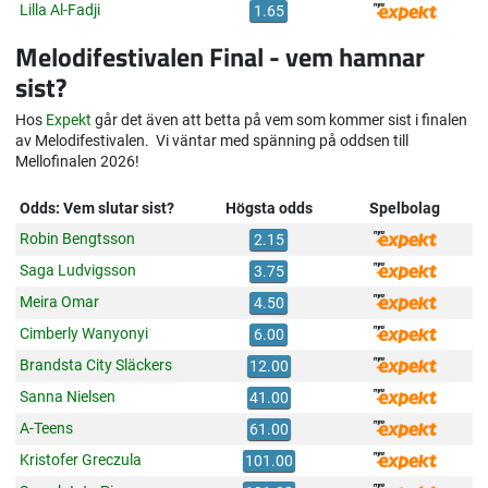
Lilla Al-Fadji
1.65
Melodifestivalen Final - vem hamnar
sist?
Hos
Expekt
går det även att betta på vem som kommer sist i finalen
av Melodifestivalen. Vi väntar med spänning på oddsen till
Mellofinalen 2026!
Odds: Vem slutar sist?
Högsta odds
Spelbolag
Robin Bengtsson
2.15
Saga Ludvigsson
3.75
Meira Omar
4.50
Cimberly Wanyonyi
6.00
Brandsta City Släckers
12.00
Sanna Nielsen
41.00
A-Teens
61.00
Kristofer Greczula
101.00