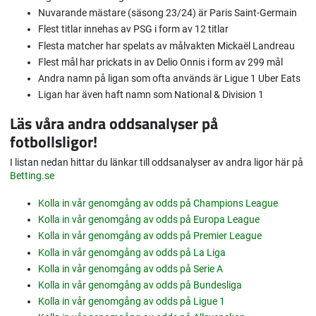
Nuvarande mästare (säsong 23/24) är Paris Saint-Germain
Flest titlar innehas av PSG i form av 12 titlar
Flesta matcher har spelats av målvakten Mickaël Landreau
Flest mål har prickats in av Delio Onnis i form av 299 mål
Andra namn på ligan som ofta används är Ligue 1 Uber Eats
Ligan har även haft namn som National & Division 1
Läs våra andra oddsanalyser på
fotbollsligor!
I listan nedan hittar du länkar till oddsanalyser av andra ligor här på
Betting.se
Kolla in vår genomgång av odds på Champions League
Kolla in vår genomgång av odds på Europa League
Kolla in vår genomgång av odds på Premier League
Kolla in vår genomgång av odds på La Liga
Kolla in vår genomgång av odds på Serie A
Kolla in vår genomgång av odds på Bundesliga
Kolla in vår genomgång av odds på Ligue 1