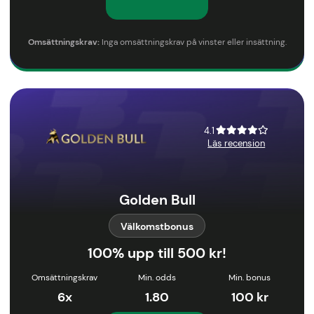
Omsättningskrav:
Inga omsättningskrav på vinster eller insättning.
Ytterligare villkor:
18+. Gäller nya spelare vid första insättningen. Min insättning 100 kr,
bonus upp till 2000 kr. Gratisspelet är giltigt i 60 dagar. Min. 1,80
odds.Tillgänglig från 25/02/2025 00:00. Regler & villkor här.
stodlinjen.se. Spelpaus.se. Spela ansvarsfullt. Regler & villkor här.
stodlinjen.se
-
spelpaus.se
. Spela ansvarsfullt.
4.1
Läs recension
Villkor och krav:
Referera till
Expekt
för T&C I sin helhet gällande detta
erbjudande
Golden Bull
Välkomstbonus
100% upp till 500 kr!
Omsättningskrav
Min. odds
Min. bonus
6x
1.80
100 kr