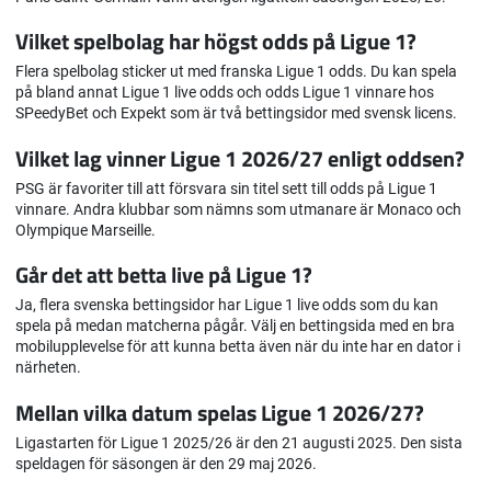
Vilket spelbolag har högst odds på Ligue 1?
Flera spelbolag sticker ut med franska Ligue 1 odds. Du kan spela
på bland annat Ligue 1 live odds och odds Ligue 1 vinnare hos
SPeedyBet och Expekt som är två bettingsidor med svensk licens.
Vilket lag vinner Ligue 1 2026/27 enligt oddsen?
PSG är favoriter till att försvara sin titel sett till odds på Ligue 1
vinnare. Andra klubbar som nämns som utmanare är Monaco och
Olympique Marseille.
Går det att betta live på Ligue 1?
Ja, flera svenska bettingsidor har Ligue 1 live odds som du kan
spela på medan matcherna pågår. Välj en bettingsida med en bra
mobilupplevelse för att kunna betta även när du inte har en dator i
närheten.
Mellan vilka datum spelas Ligue 1 2026/27?
Ligastarten för Ligue 1 2025/26 är den 21 augusti 2025. Den sista
speldagen för säsongen är den 29 maj 2026.