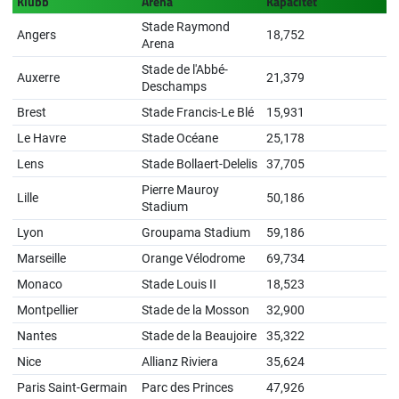
Klubb
Arena
Kapacitet
Stade Raymond
Angers
18,752
Arena
Stade de l'Abbé-
Auxerre
21,379
Deschamps
Brest
Stade Francis-Le Blé
15,931
Le Havre
Stade Océane
25,178
Lens
Stade Bollaert-Delelis
37,705
Pierre Mauroy
Lille
50,186
Stadium
Lyon
Groupama Stadium
59,186
Marseille
Orange Vélodrome
69,734
Monaco
Stade Louis II
18,523
Montpellier
Stade de la Mosson
32,900
Nantes
Stade de la Beaujoire
35,322
Nice
Allianz Riviera
35,624
Paris Saint-Germain
Parc des Princes
47,926