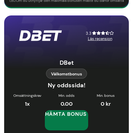
1,80.Om du utnyttjar den maximala bonusen måste du därför omsätta
12000 kr inom 60 dagar innan det går att göra ett uttag.
Ytterligare villkor:
+18. Välkomstbonus gäller nya spelare. Min. insättning 100 kr, maxbonus
1000 kr - 6x omsättning (bonus+insättning), Min. odds 1.8. Giltig i 60
dagar. Se fullständiga regler & villkor på
comeon.com
Spela ansvarsfullt.
3.3
Välkommen till Spelpaus.se
I
Stödlinjen för spelare och anhöriga
Läs recension
Villkor och krav:
Referera till
ComeOn
för T&C I sin helhet gällande
detta erbjudande
+18. Välkomstbonusen gäller endast nya kunder vid första speltillfälle.
DBet
Min insättning 100 kr. Max bonus 1000 kr.
Välkomstbonus
Ny oddssida!
Omsättningskrav
Min. odds
Min. bonus
1x
0.00
0 kr
HÄMTA BONUS