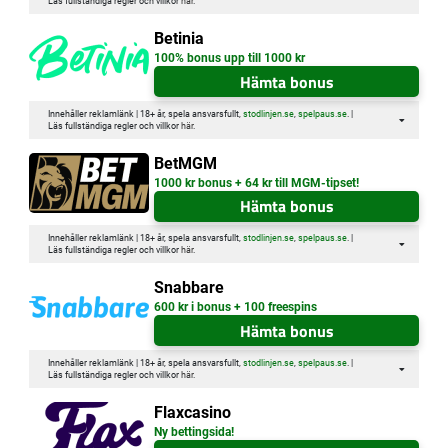
Läs fullständiga regler och villkor
här
.
Betinia
100% bonus upp till 1000 kr
Hämta bonus
Innehåller reklamlänk | 18+ år, spela ansvarsfullt,
stodlinjen.se
,
spelpaus.se
. |
Läs fullständiga regler och villkor
här
.
BetMGM
1000 kr bonus + 64 kr till MGM-tipset!
Hämta bonus
Innehåller reklamlänk | 18+ år, spela ansvarsfullt,
stodlinjen.se
,
spelpaus.se
. |
Läs fullständiga regler och villkor
här
.
Snabbare
600 kr i bonus + 100 freespins
Hämta bonus
Innehåller reklamlänk | 18+ år, spela ansvarsfullt,
stodlinjen.se
,
spelpaus.se
. |
Läs fullständiga regler och villkor
här
.
Flaxcasino
Ny bettingsida!