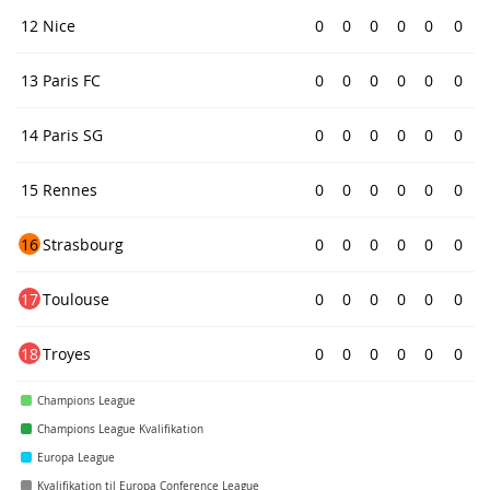
12
Nice
0
0
0
0
0
0
13
Paris FC
0
0
0
0
0
0
14
Paris SG
0
0
0
0
0
0
15
Rennes
0
0
0
0
0
0
16
Strasbourg
0
0
0
0
0
0
17
Toulouse
0
0
0
0
0
0
18
Troyes
0
0
0
0
0
0
Champions League
Champions League Kvalifikation
Europa League
Kvalifikation til Europa Conference League