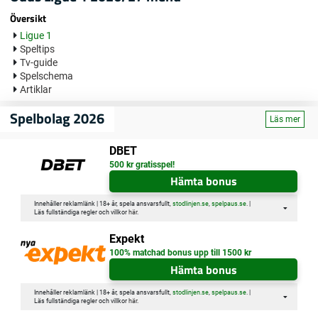
Översikt
Ligue 1
Speltips
Tv-guide
Spelschema
Artiklar
Spelbolag 2026
Läs mer
DBET
500 kr gratisspel!
Hämta bonus
Innehåller reklamlänk | 18+ år, spela ansvarsfullt,
stodlinjen.se
,
spelpaus.se
. |
Läs fullständiga regler och villkor
här
.
Expekt
100% matchad bonus upp till 1500 kr
Hämta bonus
Innehåller reklamlänk | 18+ år, spela ansvarsfullt,
stodlinjen.se
,
spelpaus.se
. |
Läs fullständiga regler och villkor
här
.