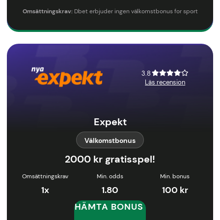
Omsättningskrav:
Dbet erbjuder ingen välkomstbonus for sport
Villkor och krav:
Referera till
DBet
för T&C I sin helhet gällande detta
erbjudande
3.8
Läs recension
Expekt
Välkomstbonus
2000 kr gratisspel!
Omsättningskrav
Min. odds
Min. bonus
1x
1.80
100 kr
HÄMTA BONUS