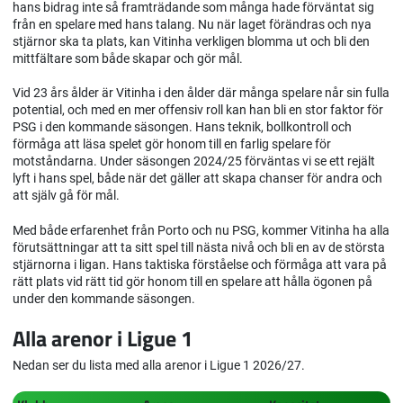
hans bidrag inte så framträdande som många hade förväntat sig
från en spelare med hans talang. Nu när laget förändras och nya
stjärnor ska ta plats, kan Vitinha verkligen blomma ut och bli den
mittfältare som både skapar och gör mål.
Vid 23 års ålder är Vitinha i den ålder där många spelare når sin fulla
potential, och med en mer offensiv roll kan han bli en stor faktor för
PSG i den kommande säsongen. Hans teknik, bollkontroll och
förmåga att läsa spelet gör honom till en farlig spelare för
motståndarna. Under säsongen 2024/25 förväntas vi se ett rejält
lyft i hans spel, både när det gäller att skapa chanser för andra och
att själv gå för mål.
Med både erfarenhet från Porto och nu PSG, kommer Vitinha ha alla
förutsättningar att ta sitt spel till nästa nivå och bli en av de största
stjärnorna i ligan. Hans taktiska förståelse och förmåga att vara på
rätt plats vid rätt tid gör honom till en spelare att hålla ögonen på
under den kommande säsongen.
Alla arenor i Ligue 1
Nedan ser du lista med alla arenor i Ligue 1 2026/27.