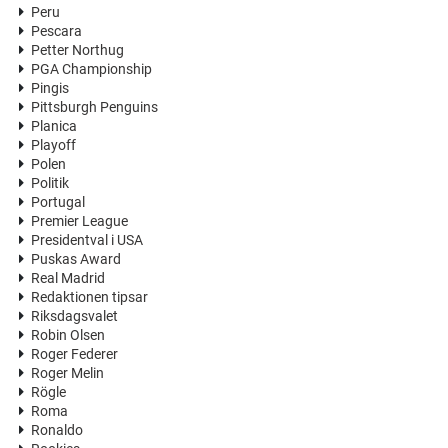
Peru
Pescara
Petter Northug
PGA Championship
Pingis
Pittsburgh Penguins
Planica
Playoff
Polen
Politik
Portugal
Premier League
Presidentval i USA
Puskas Award
Real Madrid
Redaktionen tipsar
Riksdagsvalet
Robin Olsen
Roger Federer
Roger Melin
Rögle
Roma
Ronaldo