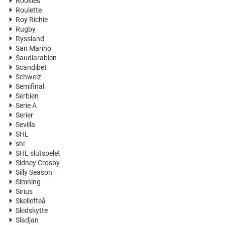
Rookies
Roulette
Roy Richie
Rugby
Ryssland
San Marino
Saudiarabien
Scandibet
Schweiz
Semifinal
Serbien
Serie A
Serier
Sevilla
SHL
shl
SHL slutspelet
Sidney Crosby
Silly Season
Simning
Sirius
Skellefteå
Skidskytte
Sladjan