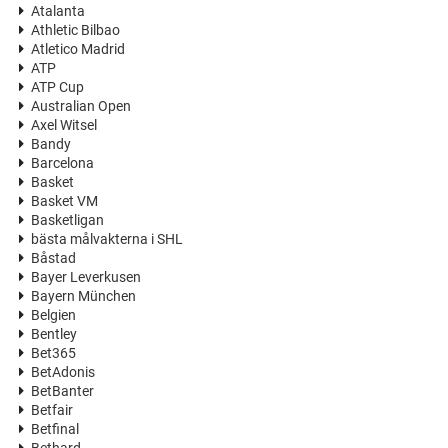
Atalanta
Athletic Bilbao
Atletico Madrid
ATP
ATP Cup
Australian Open
Axel Witsel
Bandy
Barcelona
Basket
Basket VM
Basketligan
bästa målvakterna i SHL
Båstad
Bayer Leverkusen
Bayern München
Belgien
Bentley
Bet365
BetAdonis
BetBanter
Betfair
Betfinal
Bethard