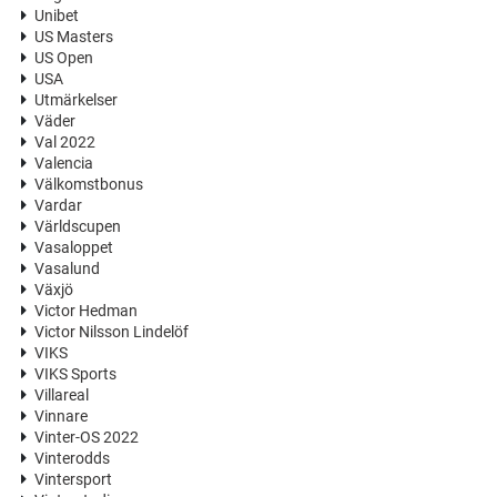
Unibet
US Masters
US Open
USA
Utmärkelser
Väder
Val 2022
Valencia
Välkomstbonus
Vardar
Världscupen
Vasaloppet
Vasalund
Växjö
Victor Hedman
Victor Nilsson Lindelöf
VIKS
VIKS Sports
Villareal
Vinnare
Vinter-OS 2022
Vinterodds
Vintersport