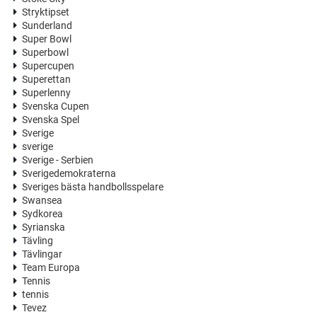
Stryktipset
Sunderland
Super Bowl
Superbowl
Supercupen
Superettan
Superlenny
Svenska Cupen
Svenska Spel
Sverige
sverige
Sverige - Serbien
Sverigedemokraterna
Sveriges bästa handbollsspelare
Swansea
Sydkorea
Syrianska
Tävling
Tävlingar
Team Europa
Tennis
tennis
Tevez