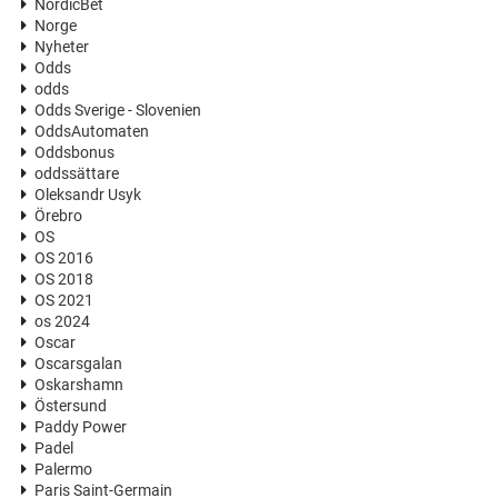
NordicBet
Norge
Nyheter
Odds
odds
Odds Sverige - Slovenien
OddsAutomaten
Oddsbonus
oddssättare
Oleksandr Usyk
Örebro
OS
OS 2016
OS 2018
OS 2021
os 2024
Oscar
Oscarsgalan
Oskarshamn
Östersund
Paddy Power
Padel
Palermo
Paris Saint-Germain