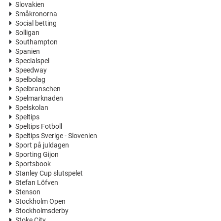
Slovakien
Småkronorna
Social betting
Solligan
Southampton
Spanien
Specialspel
Speedway
Spelbolag
Spelbranschen
Spelmarknaden
Spelskolan
Speltips
Speltips Fotboll
Speltips Sverige - Slovenien
Sport på juldagen
Sporting Gijon
Sportsbook
Stanley Cup slutspelet
Stefan Löfven
Stenson
Stockholm Open
Stockholmsderby
Stoke City