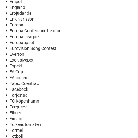
Empoli
England
Erbjudande
Erik Karlsson
Europa
Europa Conference League
Europa League
Europatipset
Eurovision Song Contest
Everton
ExclusiveBet
Expekt
FA Cup
FA-cupen
Fabio Coentrao
Facebook
Färjestad
FC Köpenhamn
Ferguson
Filmer
Finland
Folkeautomaten
Formel 1
Fotboll