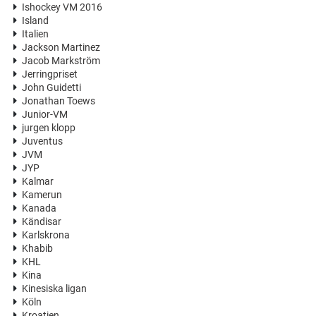
Ishockey VM 2016
Island
Italien
Jackson Martinez
Jacob Markström
Jerringpriset
John Guidetti
Jonathan Toews
Junior-VM
jurgen klopp
Juventus
JVM
JYP
Kalmar
Kamerun
Kanada
Kändisar
Karlskrona
Khabib
KHL
Kina
Kinesiska ligan
Köln
Kroatien