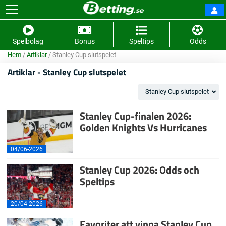
Spelbolag
Bonus
Speltips
Odds
Hem
/
Artiklar
/
Stanley Cup slutspelet
Artiklar - Stanley Cup slutspelet
Stanley Cup slutspelet
Stanley Cup-finalen 2026:
Golden Knights Vs Hurricanes
04/06-2026
Stanley Cup 2026: Odds och
Speltips
20/04-2026
Favoriter att vinna Stanley Cup