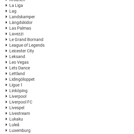
La Liga
Lag
Landskamper
Längdskidor
Las Palmas
Lavezzi
Le Grand Bornand
League of Legends
Leicester City
Leksand
Leo Vegas
Lets Dance
Lettland
Lidingöloppet
Ligue 1
Linköping
Liverpool
Liverpool FC
Livespel
Livestream
Lukaku
Luleå
Luxemburg