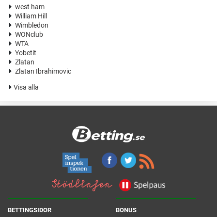
west ham
William Hill
Wimbledon
WONclub
WTA
Yobetit
Zlatan
Zlatan Ibrahimovic
Visa alla
BETTINGSIDOR
BONUS