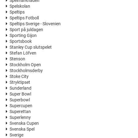
Spelmarknaden
Spelskolan
Speltips
Speltips Fotboll
Speltips Sverige - Slovenien
Sport på juldagen
Sporting Gijon
Sportsbook
Stanley Cup slutspelet
Stefan Löfven
Stenson
Stockholm Open
Stockholmsderby
Stoke City
Stryktipset
Sunderland
Super Bowl
Superbowl
Supercupen
Superettan
Superlenny
Svenska Cupen
Svenska Spel
Sverige