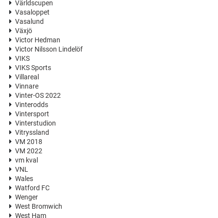
Världscupen
Vasaloppet
Vasalund
Växjö
Victor Hedman
Victor Nilsson Lindelöf
VIKS
VIKS Sports
Villareal
Vinnare
Vinter-OS 2022
Vinterodds
Vintersport
Vinterstudion
Vitryssland
VM 2018
VM 2022
vm kval
VNL
Wales
Watford FC
Wenger
West Bromwich
West Ham