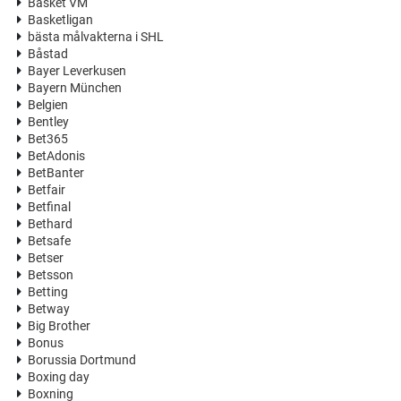
Basket VM
Basketligan
bästa målvakterna i SHL
Båstad
Bayer Leverkusen
Bayern München
Belgien
Bentley
Bet365
BetAdonis
BetBanter
Betfair
Betfinal
Bethard
Betsafe
Betser
Betsson
Betting
Betway
Big Brother
Bonus
Borussia Dortmund
Boxing day
Boxning