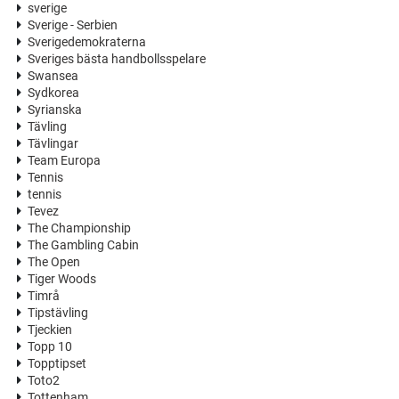
sverige
Sverige - Serbien
Sverigedemokraterna
Sveriges bästa handbollsspelare
Swansea
Sydkorea
Syrianska
Tävling
Tävlingar
Team Europa
Tennis
tennis
Tevez
The Championship
The Gambling Cabin
The Open
Tiger Woods
Timrå
Tipstävling
Tjeckien
Topp 10
Topptipset
Toto2
Tottenham