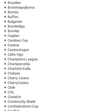
Brasilien
Brommapojkarna
Brynäs
Buffon
Bulgarien
Bundesliga
Burnley
Cagliari
Carabao Cup
Casinia
Casinostugan
Celta Vigo
Champions League
Championship
Charlotte Kalla
Chelsea
Cherry Casino
CherryCasino
Chile
CHL
ComeOn
Community Shield
Confederations Cup
Coolbet