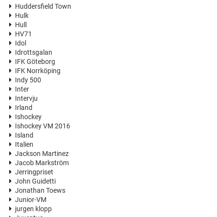
Huddersfield Town
Hulk
Hull
HV71
Idol
Idrottsgalan
IFK Göteborg
IFK Norrköping
Indy 500
Inter
Intervju
Irland
Ishockey
Ishockey VM 2016
Island
Italien
Jackson Martinez
Jacob Markström
Jerringpriset
John Guidetti
Jonathan Toews
Junior-VM
jurgen klopp