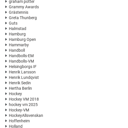
graham potter
Grammy Awards
Grästennis
Greta Thunberg
Guts
Halmstad
Hamburg
Hamburg Open
Hammarby
Handboll
Handbolls-EM
Handbolls-VM
Helsingborgs IF
Henrik Larsson
Henrik Lundqvist
Henrik Sedin
Hertha Berlin
Hockey
Hockey VM 2018
hockey vm 2025
Hockey-VM
HockeyAllsvenskan
Hoffenheim
Holland