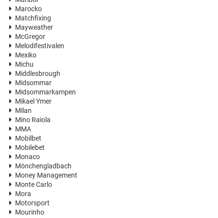
Marocko
Matchfixing
Mayweather
McGregor
Melodifestivalen
Mexiko
Michu
Middlesbrough
Midsommar
Midsommarkampen
Mikael Ymer
Milan
Mino Raiola
MMA
Mobilbet
Mobilebet
Monaco
Mönchengladbach
Money Management
Monte Carlo
Mora
Motorsport
Mourinho