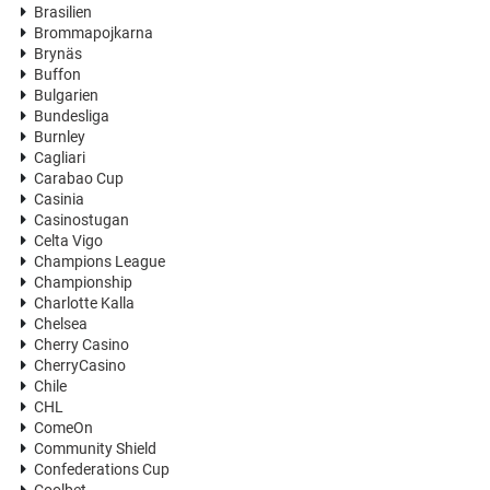
Brasilien
Brommapojkarna
Brynäs
Buffon
Bulgarien
Bundesliga
Burnley
Cagliari
Carabao Cup
Casinia
Casinostugan
Celta Vigo
Champions League
Championship
Charlotte Kalla
Chelsea
Cherry Casino
CherryCasino
Chile
CHL
ComeOn
Community Shield
Confederations Cup
Coolbet