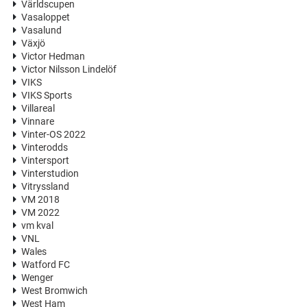
Världscupen
Vasaloppet
Vasalund
Växjö
Victor Hedman
Victor Nilsson Lindelöf
VIKS
VIKS Sports
Villareal
Vinnare
Vinter-OS 2022
Vinterodds
Vintersport
Vinterstudion
Vitryssland
VM 2018
VM 2022
vm kval
VNL
Wales
Watford FC
Wenger
West Bromwich
West Ham