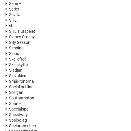
Serie A
Serier
Sevilla
SHL
shl
SHL slutspelet
Sidney Crosby
Silly Season
Simning
Sirius
Skellefteå
Skidskytte
Sladjan
Slovakien
Småkronorna
Social betting
Solligan
Southampton
Spanien
Specialspel
Speedway
Spelbolag
Spelbranschen