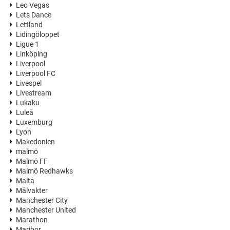
Leo Vegas
Lets Dance
Lettland
Lidingöloppet
Ligue 1
Linköping
Liverpool
Liverpool FC
Livespel
Livestream
Lukaku
Luleå
Luxemburg
Lyon
Makedonien
malmö
Malmö FF
Malmö Redhawks
Malta
Målvakter
Manchester City
Manchester United
Marathon
Maribor