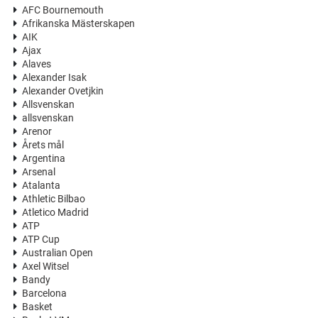
AFC Bournemouth
Afrikanska Mästerskapen
AIK
Ajax
Alaves
Alexander Isak
Alexander Ovetjkin
Allsvenskan
allsvenskan
Arenor
Årets mål
Argentina
Arsenal
Atalanta
Athletic Bilbao
Atletico Madrid
ATP
ATP Cup
Australian Open
Axel Witsel
Bandy
Barcelona
Basket