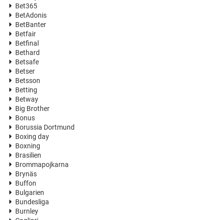
Bet365
BetAdonis
BetBanter
Betfair
Betfinal
Bethard
Betsafe
Betser
Betsson
Betting
Betway
Big Brother
Bonus
Borussia Dortmund
Boxing day
Boxning
Brasilien
Brommapojkarna
Brynäs
Buffon
Bulgarien
Bundesliga
Burnley