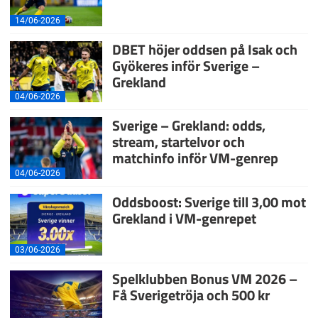
14/06-2026
DBET höjer oddsen på Isak och
Gyökeres inför Sverige –
Grekland
04/06-2026
Sverige – Grekland: odds,
stream, startelvor och
matchinfo inför VM-genrep
04/06-2026
Oddsboost: Sverige till 3,00 mot
Grekland i VM-genrepet
03/06-2026
Spelklubben Bonus VM 2026 –
Få Sverigetröja och 500 kr