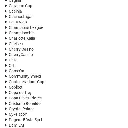
Cagliari
Carabao Cup
Casinia
Casinostugan
Celta Vigo
Champions League
Championship
Charlotte Kalla
Chelsea
Cherry Casino
CherryCasino
Chile
CHL
ComeOn
Community Shield
Confederations Cup
Coolbet
Copa del Rey
Copa Libertadores
Cristiano Ronaldo
Crystal Palace
Cykelsport
Dagens Bästa Spel
Dam-EM