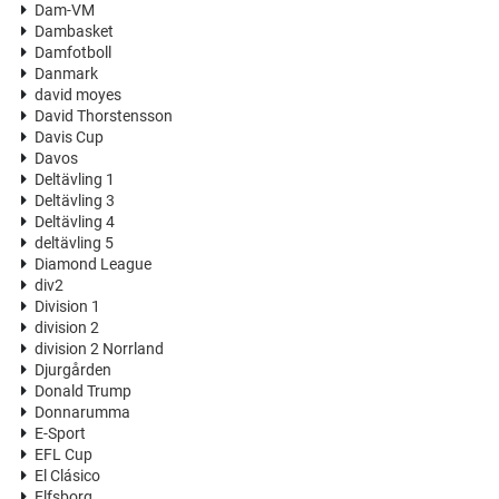
Dam-VM
Dambasket
Damfotboll
Danmark
david moyes
David Thorstensson
Davis Cup
Davos
Deltävling 1
Deltävling 3
Deltävling 4
deltävling 5
Diamond League
div2
Division 1
division 2
division 2 Norrland
Djurgården
Donald Trump
Donnarumma
E-Sport
EFL Cup
El Clásico
Elfsborg