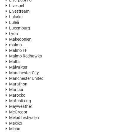
Liverpool FC
Livespel
Livestream
Lukaku
Luleå
Luxemburg
Lyon
Makedonien
malmö
Malmö FF
Malmö Redhawks
Malta
Målvakter
Manchester City
Manchester United
Marathon
Maribor
Marocko
Matchfixing
Mayweather
McGregor
Melodifestivalen
Mexiko
Michu