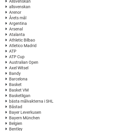
Allsvenskan
allsvenskan
Arenor
Årets mål
Argentina
Arsenal
Atalanta
Athletic Bilbao
Atletico Madrid
ATP
ATP Cup
Australian Open
Axel Witsel
Bandy
Barcelona
Basket
Basket VM
Basketligan
bästa målvakterna i SHL
Båstad
Bayer Leverkusen
Bayern München
Belgien
Bentley