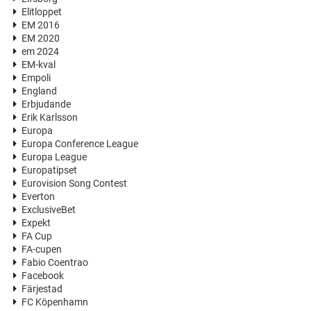
Elitloppet
EM 2016
EM 2020
em 2024
EM-kval
Empoli
England
Erbjudande
Erik Karlsson
Europa
Europa Conference League
Europa League
Europatipset
Eurovision Song Contest
Everton
ExclusiveBet
Expekt
FA Cup
FA-cupen
Fabio Coentrao
Facebook
Färjestad
FC Köpenhamn