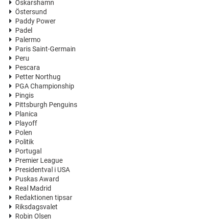
Oskarshamn
Östersund
Paddy Power
Padel
Palermo
Paris Saint-Germain
Peru
Pescara
Petter Northug
PGA Championship
Pingis
Pittsburgh Penguins
Planica
Playoff
Polen
Politik
Portugal
Premier League
Presidentval i USA
Puskas Award
Real Madrid
Redaktionen tipsar
Riksdagsvalet
Robin Olsen