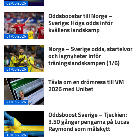
02/06-2026
Oddsboostar till Norge –
Sverige: Höga odds inför
kvällens landskamp
01/06-2026
Norge – Sverige odds, startelvor
och lagnyheter inför
träningslandskampen (1/6)
01/06-2026
Tävla om en drömresa till VM
2026 med Unibet
21/05-2026
Oddsboost Sverige – Tjeckien:
3.50 gånger pengarna på Lucas
Raymond som målskytt
18/05-2026