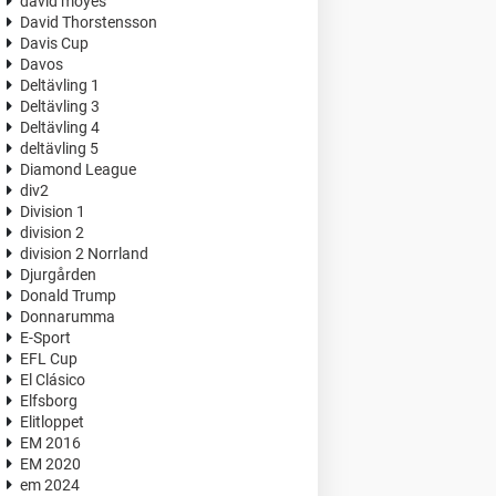
david moyes
David Thorstensson
Davis Cup
Davos
Deltävling 1
Deltävling 3
Deltävling 4
deltävling 5
Diamond League
div2
Division 1
division 2
division 2 Norrland
Djurgården
Donald Trump
Donnarumma
E-Sport
EFL Cup
El Clásico
Elfsborg
Elitloppet
EM 2016
EM 2020
em 2024