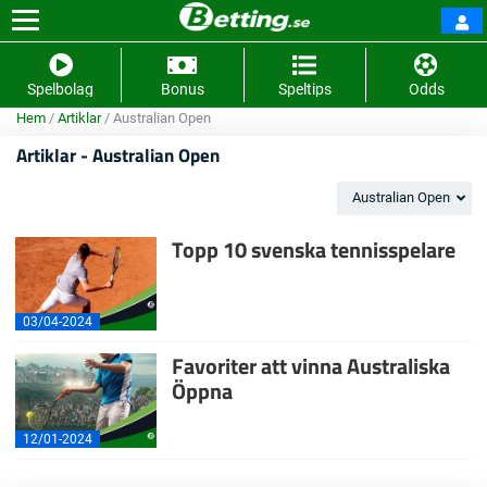
Spelbolag
Bonus
Speltips
Odds
Hem
/
Artiklar
/
Australian Open
Artiklar - Australian Open
Australian Open
Topp 10 svenska tennisspelare
03/04-2024
Favoriter att vinna Australiska
Öppna
12/01-2024