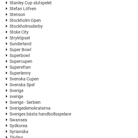
Stanley Cup slutspelet
Stefan Löfven
Stenson
Stockholm Open
Stockholmsderby
Stoke City
Stryktipset
Sunderland
Super Bowl
Superbowl
Supercupen
Superettan
Superlenny
Svenska Cupen
Svenska Spel
Sverige
sverige
Sverige - Serbien
Sverigedemokraterna
Sveriges bästa handbollsspelare
Swansea
Sydkorea
Syrianska
Tävling