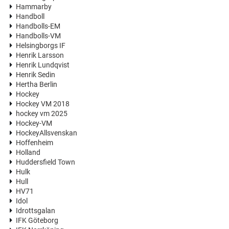
Hammarby
Handboll
Handbolls-EM
Handbolls-VM
Helsingborgs IF
Henrik Larsson
Henrik Lundqvist
Henrik Sedin
Hertha Berlin
Hockey
Hockey VM 2018
hockey vm 2025
Hockey-VM
HockeyAllsvenskan
Hoffenheim
Holland
Huddersfield Town
Hulk
Hull
HV71
Idol
Idrottsgalan
IFK Göteborg