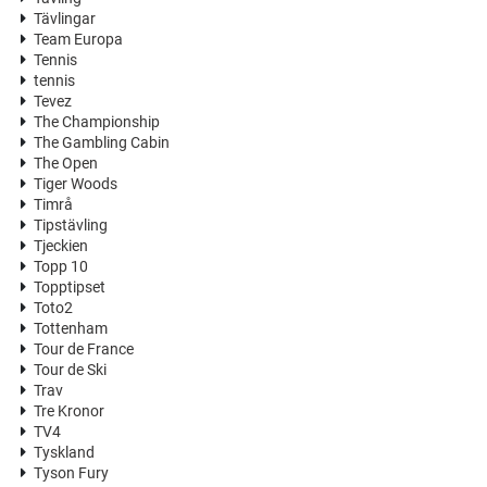
Tävlingar
Team Europa
Tennis
tennis
Tevez
The Championship
The Gambling Cabin
The Open
Tiger Woods
Timrå
Tipstävling
Tjeckien
Topp 10
Topptipset
Toto2
Tottenham
Tour de France
Tour de Ski
Trav
Tre Kronor
TV4
Tyskland
Tyson Fury