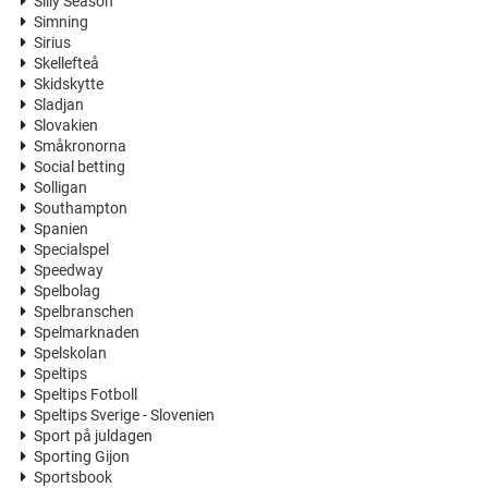
Silly Season
Simning
Sirius
Skellefteå
Skidskytte
Sladjan
Slovakien
Småkronorna
Social betting
Solligan
Southampton
Spanien
Specialspel
Speedway
Spelbolag
Spelbranschen
Spelmarknaden
Spelskolan
Speltips
Speltips Fotboll
Speltips Sverige - Slovenien
Sport på juldagen
Sporting Gijon
Sportsbook