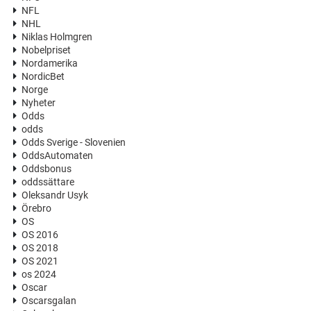
NFL
NHL
Niklas Holmgren
Nobelpriset
Nordamerika
NordicBet
Norge
Nyheter
Odds
odds
Odds Sverige - Slovenien
OddsAutomaten
Oddsbonus
oddssättare
Oleksandr Usyk
Örebro
OS
OS 2016
OS 2018
OS 2021
os 2024
Oscar
Oscarsgalan