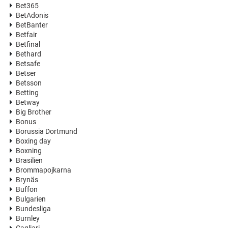
Bet365
BetAdonis
BetBanter
Betfair
Betfinal
Bethard
Betsafe
Betser
Betsson
Betting
Betway
Big Brother
Bonus
Borussia Dortmund
Boxing day
Boxning
Brasilien
Brommapojkarna
Brynäs
Buffon
Bulgarien
Bundesliga
Burnley
Cagliari