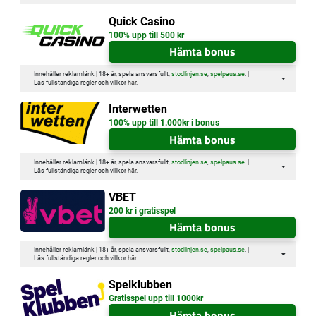
Quick Casino
100% upp till 500 kr
Hämta bonus
Innehåller reklamlänk | 18+ år, spela ansvarsfullt,
stodlinjen.se
,
spelpaus.se
. |
Läs fullständiga regler och villkor
här
.
Interwetten
100% upp till 1.000kr i bonus
Hämta bonus
Innehåller reklamlänk | 18+ år, spela ansvarsfullt,
stodlinjen.se
,
spelpaus.se
. |
Läs fullständiga regler och villkor
här
.
VBET
200 kr i gratisspel
Hämta bonus
Innehåller reklamlänk | 18+ år, spela ansvarsfullt,
stodlinjen.se
,
spelpaus.se
. |
Läs fullständiga regler och villkor
här
.
Spelklubben
Gratisspel upp till 1000kr
Hämta bonus