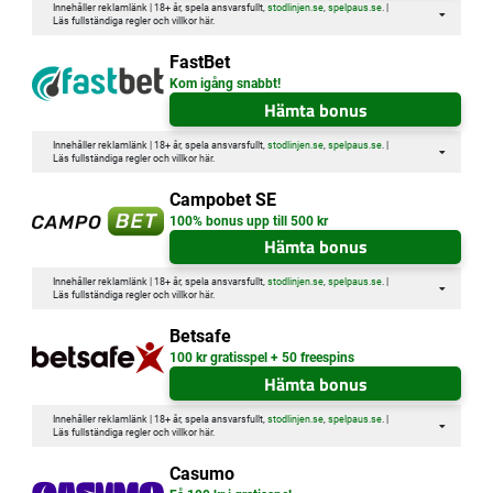
Innehåller reklamlänk | 18+ år, spela ansvarsfullt,
stodlinjen.se
,
spelpaus.se
. |
Läs fullständiga regler och villkor
här
.
FastBet
Kom igång snabbt!
Hämta bonus
Innehåller reklamlänk | 18+ år, spela ansvarsfullt,
stodlinjen.se
,
spelpaus.se
. |
Läs fullständiga regler och villkor
här
.
Campobet SE
100% bonus upp till 500 kr
Hämta bonus
Innehåller reklamlänk | 18+ år, spela ansvarsfullt,
stodlinjen.se
,
spelpaus.se
. |
Läs fullständiga regler och villkor
här
.
Betsafe
100 kr gratisspel + 50 freespins
Hämta bonus
Innehåller reklamlänk | 18+ år, spela ansvarsfullt,
stodlinjen.se
,
spelpaus.se
. |
Läs fullständiga regler och villkor
här
.
Casumo