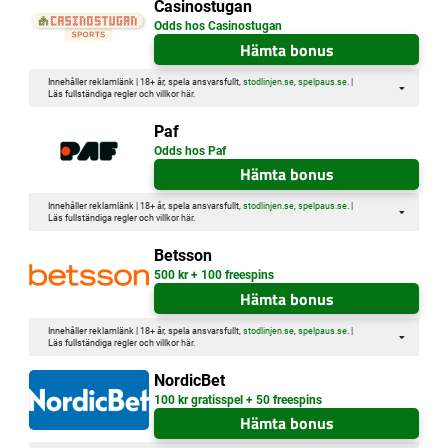
Casinostugan
Odds hos Casinostugan
Hämta bonus
Innehåller reklamlänk | 18+ år, spela ansvarsfullt,
stodlinjen.se
,
spelpaus.se
. |
Läs fullständiga regler och villkor
här
.
Paf
Odds hos Paf
Hämta bonus
Innehåller reklamlänk | 18+ år, spela ansvarsfullt,
stodlinjen.se
,
spelpaus.se
. |
Läs fullständiga regler och villkor
här
.
Betsson
500 kr + 100 freespins
Hämta bonus
Innehåller reklamlänk | 18+ år, spela ansvarsfullt,
stodlinjen.se
,
spelpaus.se
. |
Läs fullständiga regler och villkor
här
.
NordicBet
100 kr gratisspel + 50 freespins
Hämta bonus