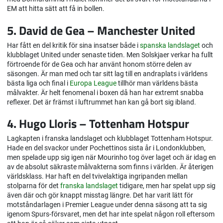
EM att hitta sätt att få in bollen.
5. David de Gea – Manchester United
Har fått en del kritik för sina insatser både i
spanska landslaget
och
klubblaget United under senaste tiden. Men Solskjaer verkar ha fullt
förtroende för de Gea och har använt honom större delen av
säsongen. Är man med och tar sitt lag till en andraplats i världens
bästa liga och final i
Europa League
tillhör man världens bästa
målvakter. Är helt fenomenal i boxen då han har extremt snabba
reflexer. Det är främst i luftrummet han kan gå bort sig ibland.
4. Hugo Lloris – Tottenham Hotspur
Lagkapten i franska landslaget och klubblaget Tottenham Hotspur.
Hade en del svackor under Pochettinos sista år i Londonklubben,
men spelade upp sig igen när Mourinho tog över laget och är idag en
av de absolut säkraste målvakterna som finns i världen. Är återigen
världsklass. Har haft en del tvivelaktiga ingripanden mellan
stolparna för det
franska landslaget
tidigare, men har spelat upp sig
även där och gör knappt misstag längre. Det har varit lätt för
motståndarlagen i Premier League under denna säsong att ta sig
igenom Spurs-försvaret, men det har inte spelat någon roll eftersom