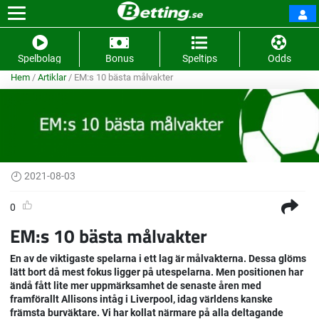
Spelbolag
Bonus
Speltips
Odds
Hem
/
Artiklar
/
EM:s 10 bästa målvakter
2021-08-03
0
EM:s 10 bästa målvakter
En av de viktigaste spelarna i ett lag är målvakterna. Dessa glöms
lätt bort då mest fokus ligger på utespelarna. Men positionen har
ändå fått lite mer uppmärksamhet de senaste åren med
framförallt Allisons intåg i Liverpool, idag världens kanske
främsta burväktare. Vi har kollat närmare på alla deltagande