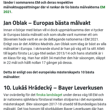
länder i sommarens EM och deras respektive
målvaktsuppsättningar där vi rankar de tio bästa målvakterna
EM
2021
.
Jan Oblak – Europas bästa målvakt
Innan vi börjar med listan vill vi dock uppmärksamma den vi tycker
är Europas bästa målvakt och som skulle varit nummer ett om
Slovenien hade varit en av de deltagande nationerna i EM 2021.
Enligt oss är det Atlético Madrids Jan Oblak som idag är bäst av alla
målvakter i Europa. I skrivande stund är han på väg att ta sitt Atleti
till lagets första La Liga-titel sedan 2013/14 och hans statistik är i
en klass för sig. Han har stått 34 matcher den här säsongen, släppt
in 22 mål och hållt nollan 17 gånger på dessa.
Detta är enligt oss det europeiska mästerskapets 10 bästa
målvakter:
10. Lukáš Hrádecký – Bayer Leverkusen
Var ovärderlig för det
finska landslaget
under deras väg till EM och
är nationens självklara förstaval mellan stolparna i det europeiska
mästerskapet. Blev säsongen 2017-18 utsedd till Bundesligas bästa
målvakt. Det tog honom till storklubben Bayer Leverkusen där han