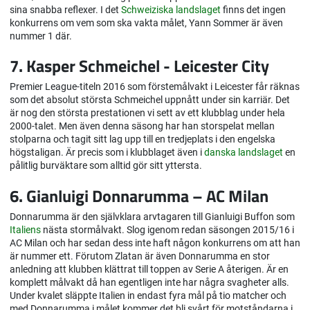
sina snabba reflexer. I det
Schweiziska landslaget
finns det ingen
konkurrens om vem som ska vakta målet, Yann Sommer är även
nummer 1 där.
7. Kasper Schmeichel - Leicester City
Premier League-titeln 2016 som förstemålvakt i Leicester får räknas
som det absolut största Schmeichel uppnått under sin karriär. Det
är nog den största prestationen vi sett av ett klubblag under hela
2000-talet. Men även denna säsong har han storspelat mellan
stolparna och tagit sitt lag upp till en tredjeplats i den engelska
högstaligan. Är precis som i klubblaget även i
danska landslaget
en
pålitlig burväktare som alltid gör sitt yttersta.
6. Gianluigi Donnarumma – AC Milan
Donnarumma är den självklara arvtagaren till Gianluigi Buffon som
Italiens
nästa stormålvakt. Slog igenom redan säsongen 2015/16 i
AC Milan och har sedan dess inte haft någon konkurrens om att han
är nummer ett. Förutom Zlatan är även Donnarumma en stor
anledning att klubben klättrat till toppen av Serie A återigen. Är en
komplett målvakt då han egentligen inte har några svagheter alls.
Under kvalet släppte Italien in endast fyra mål på tio matcher och
med Donnarumma i målet kommer det bli svårt för motståndarna i