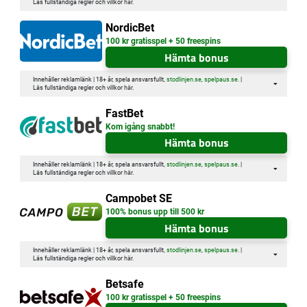
Läs fullständiga regler och villkor
här
.
NordicBet
100 kr gratisspel + 50 freespins
Hämta bonus
Innehåller reklamlänk | 18+ år, spela ansvarsfullt,
stodlinjen.se
,
spelpaus.se
. |
Läs fullständiga regler och villkor
här
.
FastBet
Kom igång snabbt!
Hämta bonus
Innehåller reklamlänk | 18+ år, spela ansvarsfullt,
stodlinjen.se
,
spelpaus.se
. |
Läs fullständiga regler och villkor
här
.
Campobet SE
100% bonus upp till 500 kr
Hämta bonus
Innehåller reklamlänk | 18+ år, spela ansvarsfullt,
stodlinjen.se
,
spelpaus.se
. |
Läs fullständiga regler och villkor
här
.
Betsafe
100 kr gratisspel + 50 freespins