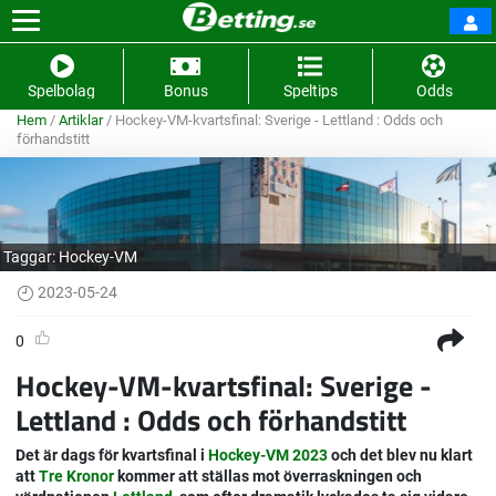
Spelbolag
Bonus
Speltips
Odds
Hem
/
Artiklar
/
Hockey-VM-kvartsfinal: Sverige - Lettland : Odds och
förhandstitt
Taggar:
Hockey-VM
2023-05-24
0
Hockey-VM-kvartsfinal: Sverige -
Lettland : Odds och förhandstitt
Det är dags för kvartsfinal i
Hockey-VM 2023
och det blev nu klart
att
Tre Kronor
kommer att ställas mot överraskningen och