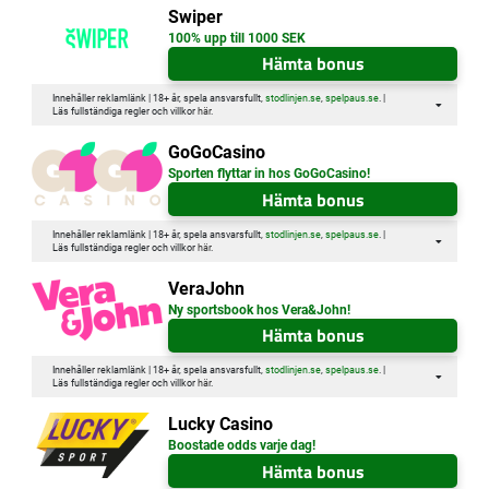
Swiper
100% upp till 1000 SEK
Hämta bonus
Innehåller reklamlänk | 18+ år, spela ansvarsfullt,
stodlinjen.se
,
spelpaus.se
. |
Läs fullständiga regler och villkor
här
.
GoGoCasino
Sporten flyttar in hos GoGoCasino!
Hämta bonus
Innehåller reklamlänk | 18+ år, spela ansvarsfullt,
stodlinjen.se
,
spelpaus.se
. |
Läs fullständiga regler och villkor
här
.
VeraJohn
Ny sportsbook hos Vera&John!
Hämta bonus
Innehåller reklamlänk | 18+ år, spela ansvarsfullt,
stodlinjen.se
,
spelpaus.se
. |
Läs fullständiga regler och villkor
här
.
Lucky Casino
Boostade odds varje dag!
Hämta bonus