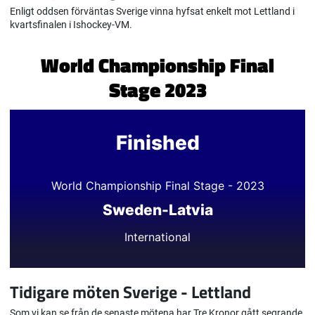
Enligt oddsen förväntas Sverige vinna hyfsat enkelt mot Lettland i
kvartsfinalen i Ishockey-VM.
World Championship Final
Stage 2023
Finished
World Championship Final Stage
-
2023
Sweden-Latvia
International
Tidigare möten Sverige - Lettland
Som vi kan se från de senaste mötena har Tre Kronor gått segrande,