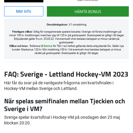
HÄMTA BONUS
Mer info
Omsättningskrav:
X1 omsättning
Ytterligare villkor:
Giltig för nyregistrerade spelare bosatta i Sverige vid första insättningen på
minst 100 kr. Insättningen matchas upp till 120 kr på gratisspelet. Gratisspelet är giltigt i 60 dagar.
Erbjudandet gäller fr.o.m. 25.03.22. Vid eventuell vinst betalas beloppet ut minus värdet på
gratisspelet.
Villkor och krav:
Referera till
Betinia
för T&C I sin helhet gällande detta erbjudande18+. Gäller nya
kunder. Maxbonus 120 kr. Min insättning 100 kr. Vid eventuell vinst betalas beloppet ut minus
värdet på gratisspelet. Gratisspelet är giltigt i 60 dagar.
FAQ: Sverige - Lettland Hockey-VM 2023
Här får du svar på de vanligaste frågorna om kvartsfinalen i
Hockey-VM mellan Sverige och Lettland.
När spelas semifinalen mellan Tjeckien och
Sverige i VM?
Sverige spelar kvartsfinal i Hockey-VM på onsdagen den 25 maj
klockan 20:20.