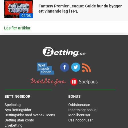
Fantasy Premier League: Guide hur du bygger
ett vinnande lag i FPL
04/08
Läs fler artiklar
BETTINGSIDOR
BONUS
Spelbolag
Oddsbonusar
Nya Bettingsidor
Insättningsbonus
Bettingsidor med svensk licens
Mobilbonusar
Betting utan konto
Casinobonusar
Livebetting