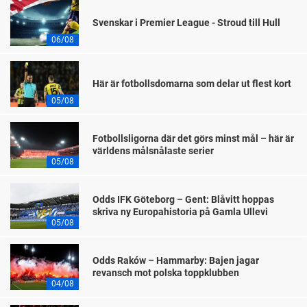
Svenskar i Premier League - Stroud till Hull
06/08
Här är fotbollsdomarna som delar ut flest kort
05/08
Fotbollsligorna där det görs minst mål – här är
världens målsnålaste serier
05/08
Odds IFK Göteborg – Gent: Blåvitt hoppas
skriva ny Europahistoria på Gamla Ullevi
05/08
Odds Raków – Hammarby: Bajen jagar
revansch mot polska toppklubben
04/08