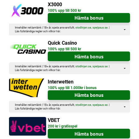
X3000
100% upp till 500 kr
Hämta bonus
Innehåller reklamlänk | 18+ år, spela ansvarsfullt,
stodlinjen.se
,
spelpaus.se
. |
Läs fullständiga regler och villkor
här
.
Quick Casino
100% upp till 500 kr
Hämta bonus
Innehåller reklamlänk | 18+ år, spela ansvarsfullt,
stodlinjen.se
,
spelpaus.se
. |
Läs fullständiga regler och villkor
här
.
Interwetten
100% upp till 1.000kr i bonus
Hämta bonus
Innehåller reklamlänk | 18+ år, spela ansvarsfullt,
stodlinjen.se
,
spelpaus.se
. |
Läs fullständiga regler och villkor
här
.
VBET
200 kr i gratisspel
Hämta bonus