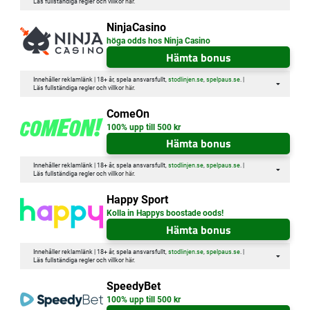
Läs fullständiga regler och villkor
här
.
NinjaCasino
höga odds hos Ninja Casino
Hämta bonus
Innehåller reklamlänk | 18+ år, spela ansvarsfullt,
stodlinjen.se
,
spelpaus.se
. |
Läs fullständiga regler och villkor
här
.
ComeOn
100% upp till 500 kr
Hämta bonus
Innehåller reklamlänk | 18+ år, spela ansvarsfullt,
stodlinjen.se
,
spelpaus.se
. |
Läs fullständiga regler och villkor
här
.
Happy Sport
Kolla in Happys boostade oods!
Hämta bonus
Innehåller reklamlänk | 18+ år, spela ansvarsfullt,
stodlinjen.se
,
spelpaus.se
. |
Läs fullständiga regler och villkor
här
.
SpeedyBet
100% upp till 500 kr