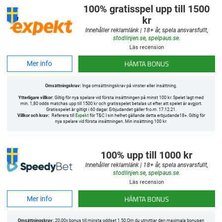
100% gratisspel upp till 1500
kr
Innehåller reklamlänk | 18+ år, spela ansvarsfullt,
stodlinjen.se
,
spelpaus.se
.
Läs recension
HÄMTA BONUS
Mer info
Omsättningskrav:
Inga omsättningskrav på vinster eller insättning.
Ytterligare villkor:
Giltig för nya spelare vid första insättningen på minst 100 kr. Spelet lagt med
min. 1,80 odds matchas upp till 1500 kr och gratisspelet betalas ut efter att spelet är avgjort.
Gratisspelet är giltigt i 60 dagar. Erbjudandet gäller fr.o.m. 17.12.21.
Villkor och krav:
Referera till
Expekt
för T&C I sin helhet gällande detta erbjudande18+. Giltig för
nya spelare vid första insättningen. Min insättning 100 kr.
100% upp till 1000 kr
Innehåller reklamlänk | 18+ år, spela ansvarsfullt,
stodlinjen.se
,
spelpaus.se
.
Läs recension
HÄMTA BONUS
Mer info
Omsättningskrav:
20.00x bonus till minsta oddset 1,50.Om du utnyttjar den maximala bonusen