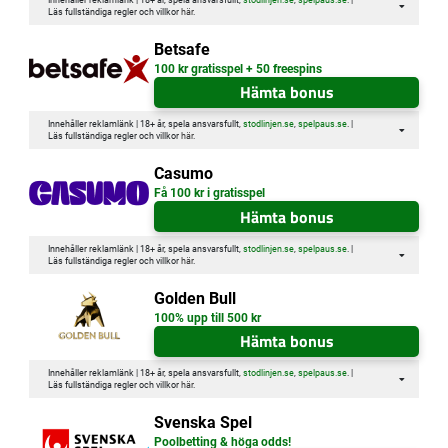
Läs fullständiga regler och villkor
här
.
Betsafe
100 kr gratisspel + 50 freespins
Hämta bonus
Innehåller reklamlänk | 18+ år, spela ansvarsfullt,
stodlinjen.se
,
spelpaus.se
. |
Läs fullständiga regler och villkor
här
.
Casumo
Få 100 kr i gratisspel
Hämta bonus
Innehåller reklamlänk | 18+ år, spela ansvarsfullt,
stodlinjen.se
,
spelpaus.se
. |
Läs fullständiga regler och villkor
här
.
Golden Bull
100% upp till 500 kr
Hämta bonus
Innehåller reklamlänk | 18+ år, spela ansvarsfullt,
stodlinjen.se
,
spelpaus.se
. |
Läs fullständiga regler och villkor
här
.
Svenska Spel
Poolbetting & höga odds!