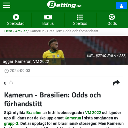
Spelbolag
Bonus
Speltips
Odds
Hem
/
Artiklar
/
Kamerun - Brasilien: Odds och förhandstitt
Källa: [SILVIO AVILA / AFP]
Taggar:
Kamerun
,
VM 2022
2024-09-03
0
Kamerun - Brasilien: Odds och
förhandstitt
Stjärnfyllda
Brasilien
är hittills obesegrade i
VM 2022
och bjuder
upp till dans när de ska upp emot
Kamerun
i sista omgången av
grupp G
. Det är upplagt för en brasiliansk storseger. Men Kamerun