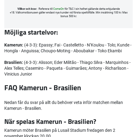
Villkor och krav:
Referera till
ComeOn
för T&C I sin helhet gällande detta erbjudande
+18. Välkomstbonusen gäller endast nya kunder vid första speltillfälle. Min insättning 100 kr. Max
bonus 500 kr.
Möjliga startelvor:
Kamerun:
(4-3-3): Epassy; Fai - Castelletto - N’Koulou - Tolo; Kunde -
Hongla - Anguissa; Choupo-Moting - Aboubakar - Toko Ekambi
Brasilien:
(4-3-3): Alisson; Eder Militão - Thiago Silva - Marquinhos -
Alex Telles; Casemiro - Paqueta - Guimarães; Antony - Richarlison -
Vinicius Junior
FAQ Kamerun - Brasilien
Nedan får du svar på allt du behöver veta inför matchen mellan
Kamerun - Brasilien.
När spelas Kamerun - Brasilien?
Kamerun möter Brasilien på Lusail Stadium fredagen den 2
november klockan 20.00.