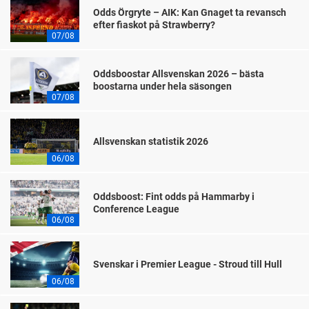
Odds Örgryte – AIK: Kan Gnaget ta revansch
efter fiaskot på Strawberry?
07/08
Oddsboostar Allsvenskan 2026 – bästa
boostarna under hela säsongen
07/08
Allsvenskan statistik 2026
06/08
Oddsboost: Fint odds på Hammarby i
Conference League
06/08
Svenskar i Premier League - Stroud till Hull
06/08