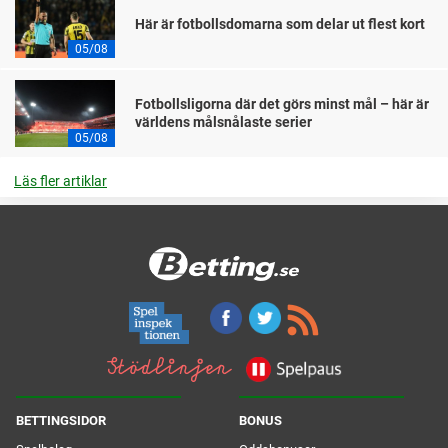
Här är fotbollsdomarna som delar ut flest kort
05/08
Fotbollsligorna där det görs minst mål – här är
världens målsnålaste serier
05/08
Läs fler artiklar
BETTINGSIDOR
BONUS