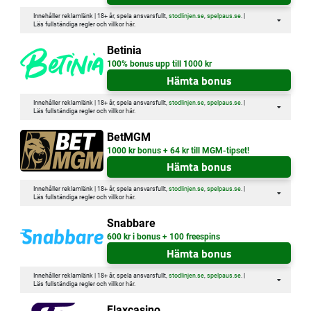
Innehåller reklamlänk | 18+ år, spela ansvarsfullt,
stodlinjen.se
,
spelpaus.se
. |
Läs fullständiga regler och villkor
här
.
Betinia
100% bonus upp till 1000 kr
Hämta bonus
Innehåller reklamlänk | 18+ år, spela ansvarsfullt,
stodlinjen.se
,
spelpaus.se
. |
Läs fullständiga regler och villkor
här
.
BetMGM
1000 kr bonus + 64 kr till MGM-tipset!
Hämta bonus
Innehåller reklamlänk | 18+ år, spela ansvarsfullt,
stodlinjen.se
,
spelpaus.se
. |
Läs fullständiga regler och villkor
här
.
Snabbare
600 kr i bonus + 100 freespins
Hämta bonus
Innehåller reklamlänk | 18+ år, spela ansvarsfullt,
stodlinjen.se
,
spelpaus.se
. |
Läs fullständiga regler och villkor
här
.
Flaxcasino