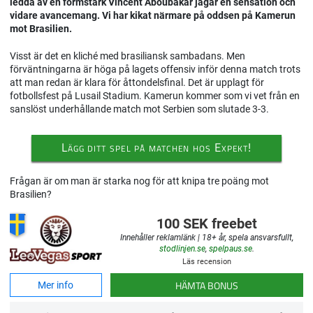
ledda av en formstark Vincent Aboubakar jagar en sensation och
vidare avancemang. Vi har kikat närmare på oddsen på Kamerun
mot Brasilien.
Visst är det en kliché med brasiliansk sambadans. Men
förväntningarna är höga på lagets offensiv inför denna match trots
att man redan är klara för åttondelsfinal. Det är upplagt för
fotbollsfest på Lusail Stadium. Kamerun kommer som vi vet från en
sanslöst underhållande match mot Serbien som slutade 3-3.
Lägg ditt spel på matchen hos Expekt!
Frågan är om man är starka nog för att knipa tre poäng mot
Brasilien?
100 SEK freebet
Innehåller reklamlänk | 18+ år, spela ansvarsfullt,
stodlinjen.se
,
spelpaus.se
.
Läs recension
HÄMTA BONUS
Mer info