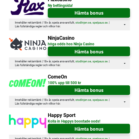
Ny bettingsida!
Hämta bonus
Innehåller reklamlänk | 18+ år, spela ansvarsfullt,
stodlinjen.se
,
spelpaus.se
. |
Läs fullständiga regler och villkor
här
.
NinjaCasino
höga odds hos Ninja Casino
Hämta bonus
Innehåller reklamlänk | 18+ år, spela ansvarsfullt,
stodlinjen.se
,
spelpaus.se
. |
Läs fullständiga regler och villkor
här
.
ComeOn
100% upp till 500 kr
Hämta bonus
Innehåller reklamlänk | 18+ år, spela ansvarsfullt,
stodlinjen.se
,
spelpaus.se
. |
Läs fullständiga regler och villkor
här
.
Happy Sport
Kolla in Happys boostade oods!
Hämta bonus
Innehåller reklamlänk | 18+ år, spela ansvarsfullt,
stodlinjen.se
,
spelpaus.se
. |