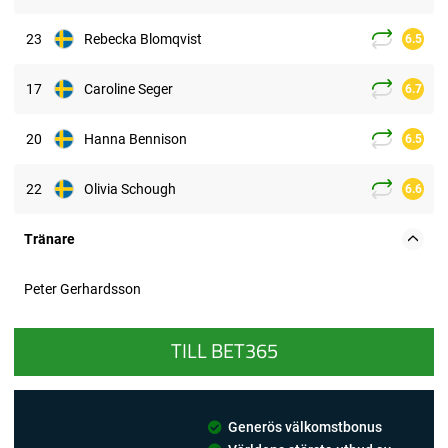
23
Rebecka Blomqvist
6.5
17
Caroline Seger
6.7
20
Hanna Bennison
6.5
22
Olivia Schough
6.6
Tränare
Peter Gerhardsson
TILL BET365
Generös välkomstbonus