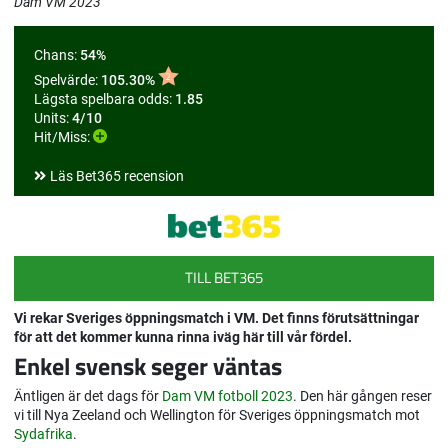
Dam VM 2023
Chans:
54%
Spelvärde:
105.30%
Lägsta spelbara odds:
1.85
Units:
4/10
Hit/Miss:
Läs Bet365 recension
TILL BET365
Vi rekar Sveriges öppningsmatch i VM. Det finns förutsättningar
för att det kommer kunna rinna iväg här till vår fördel.
Enkel svensk seger väntas
Äntligen är det dags för
Dam VM fotboll 2023
. Den här gången reser
vi till Nya Zeeland och Wellington för Sveriges öppningsmatch mot
Sydafrika
.