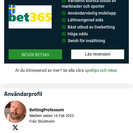
Världens största utbud av
marknader och sporter
Användarvänlig mobilapp
Lättnavigerad sida
Bäst utbud av livebetting
Höga odds
Swish för insättning
BESÖK BET365
Läs recension
Är du intresserad av mer? Se alla våra
speltips och rekar
.
Användarprofil
BettingProfessorn
Medlem sedan 16 Feb 2023
Från Stockholm