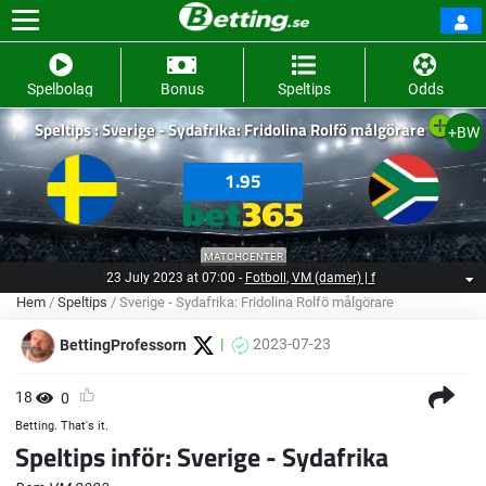
Spelbolag
Bonus
Speltips
Odds
Speltips : Sverige - Sydafrika: Fridolina Rolfö målgörare
+BW
1.95
MATCHCENTER
23 July 2023 at 07:00
-
Fotboll
,
VM (damer) | f
Hem
/
Speltips
/
Sverige - Sydafrika: Fridolina Rolfö målgörare
2023-07-23
BettingProfessorn
18
0
Betting. That's it.
Speltips inför: Sverige - Sydafrika