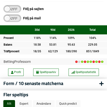
Följ på sajten
Följ på mail
30d
90d
2026
Total
Procent
118%
114%
109%
104%
Balans
18.58
53.81
95.63
229.05
Träffprocent
18/35
62/129
180/390
851/1849
BettingProfessorn
Profil
Speltipsarkiv
Speltipsstatistik
Form / 10 senaste matcherna
Fler speltips
Allt
Expert
Användare
Quick predict