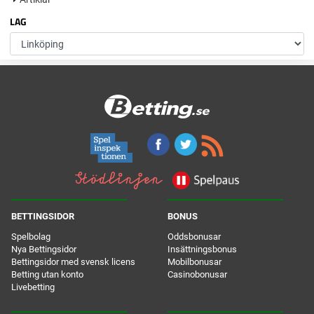
LAG
BETTINGSIDOR
BONUS
Spelbolag
Oddsbonusar
Nya Bettingsidor
Insättningsbonus
Bettingsidor med svensk licens
Mobilbonusar
Betting utan konto
Casinobonusar
Livebetting