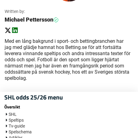
Written by:
Michael Pettersson
Med en lång bakgrund i sport- och bettingbranchen har
jag med glädje hamnat hos Betting.se för att fortsätta
leverera vinnande speltips och andra intressanta texter för
odds och spel. Fotboll är den sport som ligger hjärtat
närmast men jag har även en framgångsrik period som
oddssättare på svensk hockey, hos ett av Sveriges största
spelbolag.
SHL odds 25/26 menu
Översikt
SHL
Speltips
Tv-guide
Spelschema
Artiklar