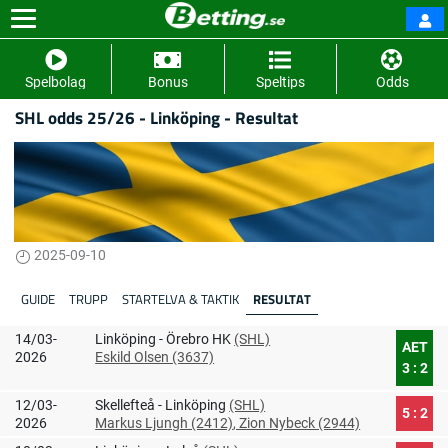
Spelbolag
Bonus
Speltips
Odds
SHL odds 25/26 - Linköping - Resultat
2025-09-10
GUIDE
TRUPP
STARTELVA & TAKTIK
RESULTAT
14/03-
Linköping - Örebro HK
(SHL)
AET
2026
Eskild Olsen (3637)
3 : 2
12/03-
Skellefteå - Linköping
(SHL)
5 : 2
2026
Markus Ljungh (2412)
, Zion Nybeck (2944)