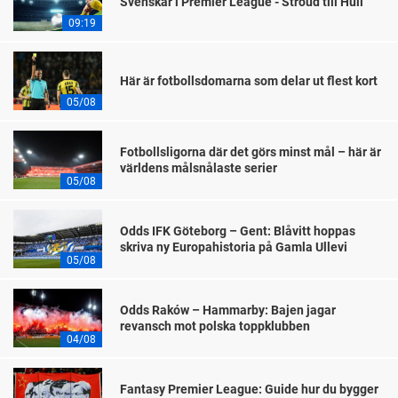
Svenskar i Premier League - Stroud till Hull
09:19
Här är fotbollsdomarna som delar ut flest kort
05/08
Fotbollsligorna där det görs minst mål – här är
världens målsnålaste serier
05/08
Odds IFK Göteborg – Gent: Blåvitt hoppas
skriva ny Europahistoria på Gamla Ullevi
05/08
Odds Raków – Hammarby: Bajen jagar
revansch mot polska toppklubben
04/08
Fantasy Premier League: Guide hur du bygger