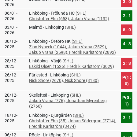
3 : 0
2026
06/01-
Linköping - Frölunda HC
(SHL)
2 : 1
2026
Christoffer Ehn (658)
, Jakub Vrana (1132)
03/01-
Malmö - Linköping
(SHL)
5 : 0
2026
30/12-
Linköping - Örebro HK
(SHL)
4 : 3
2025
Zion Nybeck (1044)
, Jakub Vrana (2529)
,
Jakub Vrana (2598)
, Fredrik Karlström (2892)
28/12-
Linköping - Växjö
(SHL)
2 : 3
2025
Eskild Olsen (1526)
, Fredrik Karlström (3029)
26/12-
Färjestad - Linköping
(SHL)
P(1 :
2025
Nick Shore (2670)
, Nick Shore (3180)
0)
20/12-
Skellefteå - Linköping
(SHL)
P(0 :
2025
Jakub Vrana (776)
, Jonathan Myrenberg
1)
(2760)
18/12-
Linköping - Djurgården
(SHL)
3 : 1
2025
Christoffer Ehn (35)
, Johan Södergran (2714)
,
Fredrik Karlström (3474)
06/12-
Rögle - Linköping
(SHL)