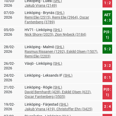
10/03-
Linköping - Luleå
(SHL)
1 : 2
2026
Jakub Vrana (2149)
07/03-
Linköping - Brynäs
(SHL)
AET
2026
Remi Elie (2515)
, Remi Elie (2964)
, Oscar
4 : 3
Fantenberg (3789)
05/03-
HV71 - Linköping
(SHL)
P(0 :
2026
Nick Shore (2025)
, Zion Nybeck (3184)
1)
28/02-
Linköping - Malmö
(SHL)
5 : 2
2026
Rasmus Rissanen (1292)
, Eskild Olsen (1507)
,
Remi Elie (2203)
26/02-
Växjö - Linköping
(SHL)
3 : 2
2026
24/02-
Linköping - Leksands IF
(SHL)
0 : 1
2026
21/02-
Linköping - Rögle
(SHL)
P(0 :
2026
David Bernhardt (428)
, Eskild Olsen (622)
,
1)
Oscar Fantenberg (3505)
19/02-
Linköping - Färjestad
(SHL)
2 : 4
2026
Jakub Vrana (419)
, Christoffer Ehn (3425)