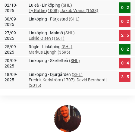
02/10-
Luleå - Linköping
(SHL)
0 : 2
2025
Ty Rattie (1008)
, Jakub Vrana (1638)
30/09-
Linköping - Färjestad
(SHL)
0 : 2
2025
27/09-
Linköping - Malmö
(SHL)
2 : 5
2025
Eskild Olsen (1661)
25/09-
Rögle - Linköping
(SHL)
0 : 2
2025
Markus Ljungh (3595)
20/09-
Linköping - Skellefteå
(SHL)
0 : 4
2025
18/09-
Linköping - Djurgården
(SHL)
3 : 5
2025
Fredrik Karlström (1707)
, David Bernhardt
(2015)