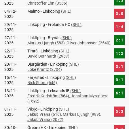
1 : 3
2025
Christoffer Ehn (3566)
04/12-
Malmö - Linköping
(SHL)
3 : 0
2025
29/11-
Linköping - Frölunda HC
(SHL)
1 : 4
2025
27/11-
Linköping - Brynäs
(SHL)
2 : 1
2025
Markus Ljungh (583)
, Oliver Johansson (2540)
22/11-
Timrå - Linköping
(SHL)
1 : 2
2025
David Bernhardt (2967)
20/11-
Djurgården - Linköping
(SHL)
3 : 1
2025
Loke Krantz (2704)
15/11-
Färjestad - Linköping
(SHL)
0 : 1
2025
Nick Shore (646)
13/11-
Linköping - Leksands IF
(SHL)
6 : 1
2025
Fredrik Karlström (864)
, Jonathan Myrenberg
(1692)
01/11-
Växjö - Linköping
(SHL)
5 : 3
2025
Jakub Vrana (616)
, Markus Ljungh (989)
,
Jakub Vrana (2072)
30/10-
Örebro HK - Linköping
(SHL)