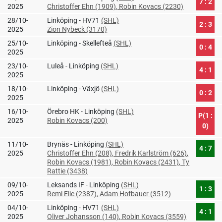
7 : 2
2025
Christoffer Ehn (1909)
, Robin Kovacs (2230)
28/10-
Linköping - HV71
(SHL)
2 : 3
2025
Zion Nybeck (3170)
25/10-
Linköping - Skellefteå
(SHL)
0 : 4
2025
23/10-
Luleå - Linköping
(SHL)
4 : 1
2025
18/10-
Linköping - Växjö
(SHL)
0 : 2
2025
16/10-
Örebro HK - Linköping
(SHL)
P(1 :
2025
Robin Kovacs (200)
0)
11/10-
Brynäs - Linköping
(SHL)
4 : 7
2025
Christoffer Ehn (208)
, Fredrik Karlström (626)
,
Robin Kovacs (1981)
, Robin Kovacs (2431)
, Ty
Rattie (3438)
09/10-
Leksands IF - Linköping
(SHL)
1 : 3
2025
Remi Elie (2387)
, Adam Hofbauer (3512)
04/10-
Linköping - HV71
(SHL)
4 : 1
2025
Oliver Johansson (140)
, Robin Kovacs (3559)