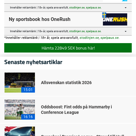
Innehåller reklamlänk | 18+ år, spela ansvarsfullt,
stodlinjen.se
,
spelpaus.se
.
Ny sportsbook hos OneRush
Innehåller reklamlänk | 18+ år, spela ansvarsfullt,
stodlinjen.se
,
spelpaus.se
.
*Innehåller reklamlänk | 18+ år, spela ansvarsfullt,
stodlinjen.se
,
spelpaus.se
.
Hämta 22849 SEK bonus här!
Senaste nyhetsartiklar
Allsvenskan statistik 2026
15:01
Oddsboost: Fint odds på Hammarby i
Conference League
16:16