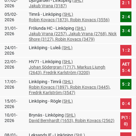
07/02-
Djurgården - Linköping
(SHL)
2 : 1
2026
Jakub Vrana (3187)
05/02-
Timrå - Linköping
(SHL)
2 : 4
2026
Robin Kovacs (1873)
, Robin Kovacs (3556)
31/01-
Frölunda HC - Linköping
(SHL)
3 : 4
2026
Jakub Vrana (2257)
, Jakub Vrana (2768)
, Nick
Shore (3127)
, Robin Kovacs (3479)
24/01-
Linköping - Luleå
(SHL)
1 : 2
2026
22/01-
HV71 - Linköping
(SHL)
AET
2026
Johan Södergran (1717)
, Markus Ljungh
5 : 4
(2643)
, Fredrik Karlström (3200)
17/01-
Linköping - Timrå
(SHL)
5 : 2
2026
Robin Kovacs (1897)
, Robin Kovacs (3445)
,
Fredrik Karlström (3547)
15/01-
Linköping - Rögle
(SHL)
0 : 4
2026
10/01-
Brynäs - Linköping
(SHL)
P(1 :
2026
David Bernhardt (1653)
, Robin Kovacs (2562)
0)
08/01-
Leksands IF - Linköping
(SHL)