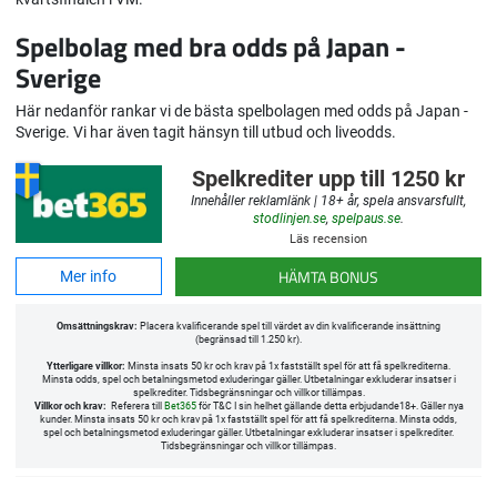
Spelbolag med bra odds på Japan -
Sverige
Här nedanför rankar vi de bästa spelbolagen med odds på Japan -
Sverige. Vi har även tagit hänsyn till utbud och liveodds.
Spelkrediter upp till 1250 kr
Innehåller reklamlänk | 18+ år, spela ansvarsfullt,
stodlinjen.se
,
spelpaus.se
.
Läs recension
HÄMTA BONUS
Mer info
Omsättningskrav:
Placera kvalificerande spel till värdet av din kvalificerande insättning
(begränsad till 1.250 kr).
Ytterligare villkor:
Minsta insats 50 kr och krav på 1x fastställt spel för att få spelkrediterna.
Minsta odds, spel och betalningsmetod exluderingar gäller. Utbetalningar exkluderar insatser i
spelkrediter. Tidsbegränsningar och villkor tillämpas.
Villkor och krav:
Referera till
Bet365
för T&C I sin helhet gällande detta erbjudande18+. Gäller nya
kunder. Minsta insats 50 kr och krav på 1x fastställt spel för att få spelkrediterna. Minsta odds,
spel och betalningsmetod exluderingar gäller. Utbetalningar exkluderar insatser i spelkrediter.
Tidsbegränsningar och villkor tillämpas.