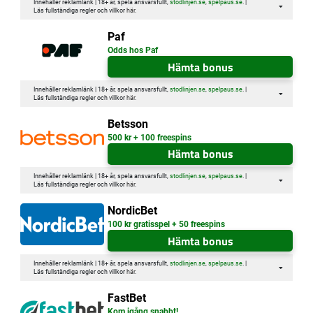
Innehåller reklamlänk | 18+ år, spela ansvarsfullt,
stodlinjen.se
,
spelpaus.se
. |
Läs fullständiga regler och villkor
här
.
Paf
Odds hos Paf
Hämta bonus
Innehåller reklamlänk | 18+ år, spela ansvarsfullt,
stodlinjen.se
,
spelpaus.se
. |
Läs fullständiga regler och villkor
här
.
Betsson
500 kr + 100 freespins
Hämta bonus
Innehåller reklamlänk | 18+ år, spela ansvarsfullt,
stodlinjen.se
,
spelpaus.se
. |
Läs fullständiga regler och villkor
här
.
NordicBet
100 kr gratisspel + 50 freespins
Hämta bonus
Innehåller reklamlänk | 18+ år, spela ansvarsfullt,
stodlinjen.se
,
spelpaus.se
. |
Läs fullständiga regler och villkor
här
.
FastBet
Kom igång snabbt!