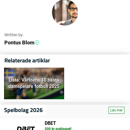
Written by:
Pontus Blom
Relaterade artiklar
Lista: Världens 10 bästa
damspelare fotboll 2025
Spelbolag 2026
Läs mer
DBET
500 kr gratisspel!