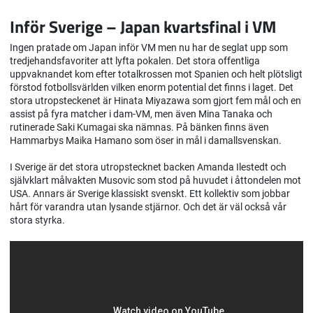
Inför Sverige – Japan kvartsfinal i VM
Ingen pratade om Japan inför VM men nu har de seglat upp som
tredjehandsfavoriter att lyfta pokalen. Det stora offentliga
uppvaknandet kom efter totalkrossen mot Spanien och helt plötsligt
förstod fotbollsvärlden vilken enorm potential det finns i laget. Det
stora utropsteckenet är Hinata Miyazawa som gjort fem mål och en
assist på fyra matcher i dam-VM, men även Mina Tanaka och
rutinerade Saki Kumagai ska nämnas. På bänken finns även
Hammarbys Maika Hamano som öser in mål i damallsvenskan.
I Sverige är det stora utropstecknet backen Amanda Ilestedt och
självklart målvakten Musovic som stod på huvudet i åttondelen mot
USA. Annars är Sverige klassiskt svenskt. Ett kollektiv som jobbar
hårt för varandra utan lysande stjärnor. Och det är väl också vår
stora styrka.