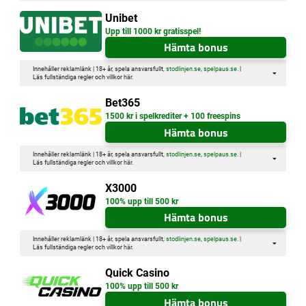
Unibet
Upp till 1000 kr gratisspel!
Hämta bonus
Innehåller reklamlänk | 18+ år, spela ansvarsfullt,
stodlinjen.se
,
spelpaus.se
. |
Läs fullständiga regler och villkor
här
.
Bet365
1500 kr i spelkrediter + 100 freespins
Hämta bonus
Innehåller reklamlänk | 18+ år, spela ansvarsfullt,
stodlinjen.se
,
spelpaus.se
. |
Läs fullständiga regler och villkor
här
.
X3000
100% upp till 500 kr
Hämta bonus
Innehåller reklamlänk | 18+ år, spela ansvarsfullt,
stodlinjen.se
,
spelpaus.se
. |
Läs fullständiga regler och villkor
här
.
Quick Casino
100% upp till 500 kr
Hämta bonus