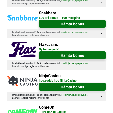
Innehåller reklamlänk | 18+ år, spela ansvarsfullt,
stodlinjen.se
,
spelpaus.se
. |
Läs fullständiga regler och villkor
här
.
Snabbare
600 kr i bonus + 100 freespins
Hämta bonus
Innehåller reklamlänk | 18+ år, spela ansvarsfullt,
stodlinjen.se
,
spelpaus.se
. |
Läs fullständiga regler och villkor
här
.
Flaxcasino
Ny bettingsida!
Hämta bonus
Innehåller reklamlänk | 18+ år, spela ansvarsfullt,
stodlinjen.se
,
spelpaus.se
. |
Läs fullständiga regler och villkor
här
.
NinjaCasino
höga odds hos Ninja Casino
Hämta bonus
Innehåller reklamlänk | 18+ år, spela ansvarsfullt,
stodlinjen.se
,
spelpaus.se
. |
Läs fullständiga regler och villkor
här
.
ComeOn
100% upp till 500 kr