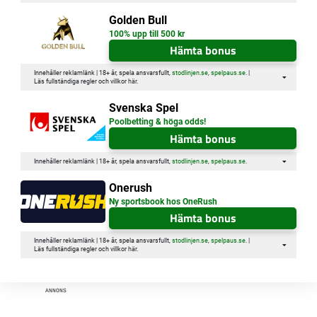
Golden Bull
100% upp till 500 kr
Hämta bonus
Innehåller reklamlänk | 18+ år, spela ansvarsfullt,
stodlinjen.se
,
spelpaus.se
. |
Läs fullständiga regler och villkor
här
.
Svenska Spel
Poolbetting & höga odds!
Hämta bonus
Innehåller reklamlänk | 18+ år, spela ansvarsfullt,
stodlinjen.se
,
spelpaus.se
.
Onerush
Ny sportsbook hos OneRush
Hämta bonus
Innehåller reklamlänk | 18+ år, spela ansvarsfullt,
stodlinjen.se
,
spelpaus.se
. |
Läs fullständiga regler och villkor
här
.
ANNONS