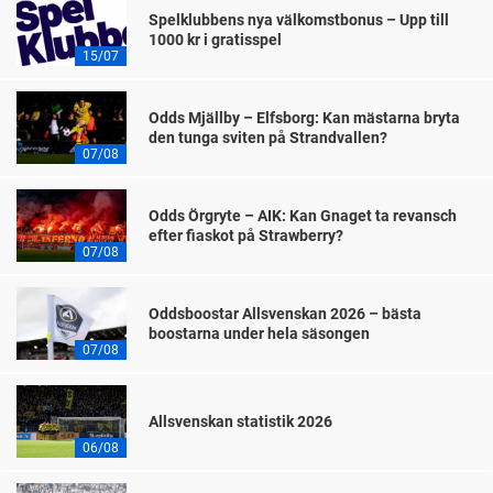
Spelklubbens nya välkomstbonus – Upp till
1000 kr i gratisspel
15/07
Odds Mjällby – Elfsborg: Kan mästarna bryta
den tunga sviten på Strandvallen?
07/08
Odds Örgryte – AIK: Kan Gnaget ta revansch
efter fiaskot på Strawberry?
07/08
Oddsboostar Allsvenskan 2026 – bästa
boostarna under hela säsongen
07/08
Allsvenskan statistik 2026
06/08