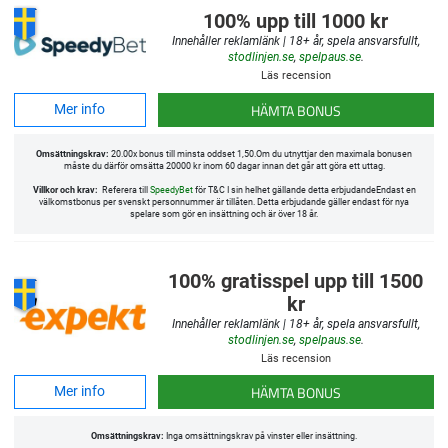
100% upp till 1000 kr
Innehåller reklamlänk | 18+ år, spela ansvarsfullt,
stodlinjen.se
,
spelpaus.se
.
Läs recension
HÄMTA BONUS
Mer info
Omsättningskrav:
20.00x bonus till minsta oddset 1,50.Om du utnyttjar den maximala bonusen
måste du därför omsätta 20000 kr inom 60 dagar innan det går att göra ett uttag.
Villkor och krav:
Referera till
SpeedyBet
för T&C I sin helhet gällande detta erbjudandeEndast en
välkomstbonus per svenskt personnummer är tillåten. Detta erbjudande gäller endast för nya
spelare som gör en insättning och är över 18 år.
100% gratisspel upp till 1500
kr
Innehåller reklamlänk | 18+ år, spela ansvarsfullt,
stodlinjen.se
,
spelpaus.se
.
Läs recension
HÄMTA BONUS
Mer info
Omsättningskrav:
Inga omsättningskrav på vinster eller insättning.