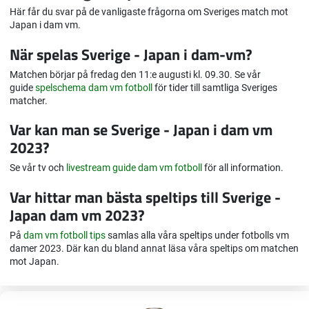
Här får du svar på de vanligaste frågorna om Sveriges match mot
Japan i dam vm.
När spelas Sverige - Japan i dam-vm?
Matchen börjar på fredag den 11:e augusti kl. 09.30. Se vår
guide
spelschema dam vm fotboll
för tider till samtliga Sveriges
matcher.
Var kan man se Sverige - Japan i dam vm
2023?
Se vår tv och
livestream guide dam vm fotboll
för all information.
Var hittar man bästa speltips till Sverige -
Japan dam vm 2023?
På
dam vm fotboll tips
samlas alla våra speltips under fotbolls vm
damer 2023. Där kan du bland annat läsa våra speltips om matchen
mot Japan.