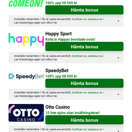
100% upp till 500 kr
Hämta bonus
Innehåller reklamlänk | 18+ år, spela ansvarsfullt,
stodlinjen.se
,
spelpaus.se
. |
Läs fullständiga regler och villkor
här
.
Happy Sport
Kolla in Happys boostade oods!
Hämta bonus
Innehåller reklamlänk | 18+ år, spela ansvarsfullt,
stodlinjen.se
,
spelpaus.se
. |
Läs fullständiga regler och villkor
här
.
SpeedyBet
100% upp till 500 kr
Hämta bonus
Innehåller reklamlänk | 18+ år, spela ansvarsfullt,
stodlinjen.se
,
spelpaus.se
. |
Läs fullständiga regler och villkor
här
.
Otto Casino
10 free spins utan insättningskrav!
Hämta bonus
Innehåller reklamlänk | 18+ år, spela ansvarsfullt,
stodlinjen.se
,
spelpaus.se
. |