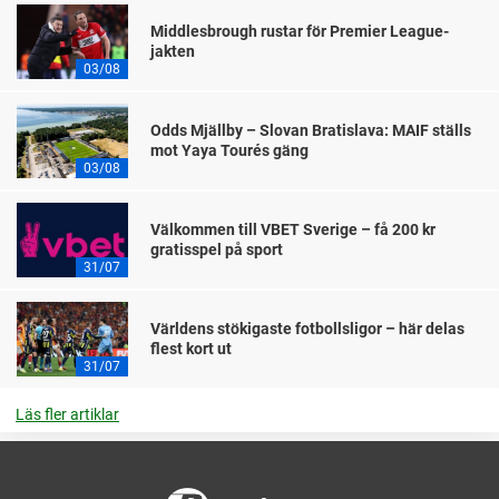
Middlesbrough rustar för Premier League-
jakten
03/08
Odds Mjällby – Slovan Bratislava: MAIF ställs
mot Yaya Tourés gäng
03/08
Välkommen till VBET Sverige – få 200 kr
gratisspel på sport
31/07
Världens stökigaste fotbollsligor – här delas
flest kort ut
31/07
Läs fler artiklar