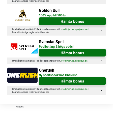
Läs fullständiga regler och villkor
här
.
Golden Bull
100% upp till 500 kr
Hämta bonus
Innehåller reklamlänk | 18+ år, spela ansvarsfullt,
stodlinjen.se
,
spelpaus.se
. |
Läs fullständiga regler och villkor
här
.
Svenska Spel
Poolbetting & höga odds!
Hämta bonus
Innehåller reklamlänk | 18+ år, spela ansvarsfullt,
stodlinjen.se
,
spelpaus.se
.
Onerush
Ny sportsbook hos OneRush
Hämta bonus
Innehåller reklamlänk | 18+ år, spela ansvarsfullt,
stodlinjen.se
,
spelpaus.se
. |
Läs fullständiga regler och villkor
här
.
ANNONS