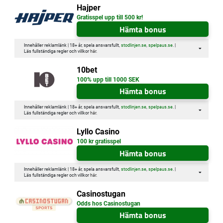
Hajper
Gratisspel upp till 500 kr!
Hämta bonus
Innehåller reklamlänk | 18+ år, spela ansvarsfullt,
stodlinjen.se
,
spelpaus.se
. |
Läs fullständiga regler och villkor
här
.
10bet
100% upp till 1000 SEK
Hämta bonus
Innehåller reklamlänk | 18+ år, spela ansvarsfullt,
stodlinjen.se
,
spelpaus.se
. |
Läs fullständiga regler och villkor
här
.
Lyllo Casino
100 kr gratisspel
Hämta bonus
Innehåller reklamlänk | 18+ år, spela ansvarsfullt,
stodlinjen.se
,
spelpaus.se
. |
Läs fullständiga regler och villkor
här
.
Casinostugan
Odds hos Casinostugan
Hämta bonus