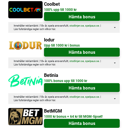
Coolbet
100% upp till 1000 kr
Hämta bonus
Innehåller reklamlänk | 18+ år, spela ansvarsfullt,
stodlinjen.se
,
spelpaus.se
. |
Läs fullständiga regler och villkor
här
.
lodur
Upp till 1000 kr i bonus
Hämta bonus
Innehåller reklamlänk | 18+ år, spela ansvarsfullt,
stodlinjen.se
,
spelpaus.se
. |
Läs fullständiga regler och villkor
här
.
Betinia
100% bonus upp till 1000 kr
Hämta bonus
Innehåller reklamlänk | 18+ år, spela ansvarsfullt,
stodlinjen.se
,
spelpaus.se
. |
Läs fullständiga regler och villkor
här
.
BetMGM
1000 kr bonus + 64 kr till MGM-tipset!
Hämta bonus