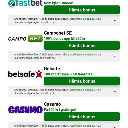
Kom igång snabbt!
Hämta bonus
Innehåller reklamlänk | 18+ år, spela ansvarsfullt,
stodlinjen.se
,
spelpaus.se
. |
Läs fullständiga regler och villkor
här
.
Campobet SE
100% bonus upp till 500 kr
Hämta bonus
Innehåller reklamlänk | 18+ år, spela ansvarsfullt,
stodlinjen.se
,
spelpaus.se
. |
Läs fullständiga regler och villkor
här
.
Betsafe
100 kr gratisspel + 50 freespins
Hämta bonus
Innehåller reklamlänk | 18+ år, spela ansvarsfullt,
stodlinjen.se
,
spelpaus.se
. |
Läs fullständiga regler och villkor
här
.
Casumo
Få 100 kr i gratisspel
Hämta bonus
Innehåller reklamlänk | 18+ år, spela ansvarsfullt,
stodlinjen.se
,
spelpaus.se
. |