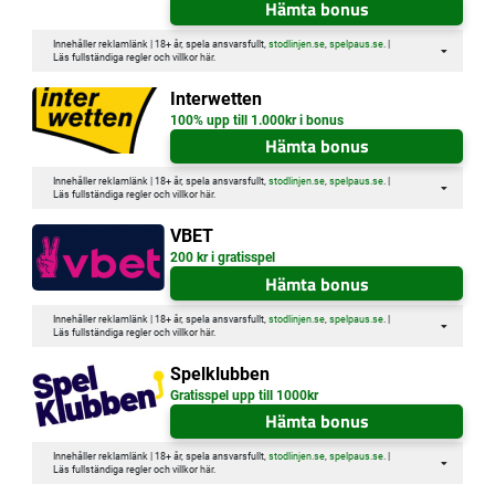
Hämta bonus
Innehåller reklamlänk | 18+ år, spela ansvarsfullt,
stodlinjen.se
,
spelpaus.se
. |
Läs fullständiga regler och villkor
här
.
Interwetten
100% upp till 1.000kr i bonus
Hämta bonus
Innehåller reklamlänk | 18+ år, spela ansvarsfullt,
stodlinjen.se
,
spelpaus.se
. |
Läs fullständiga regler och villkor
här
.
VBET
200 kr i gratisspel
Hämta bonus
Innehåller reklamlänk | 18+ år, spela ansvarsfullt,
stodlinjen.se
,
spelpaus.se
. |
Läs fullständiga regler och villkor
här
.
Spelklubben
Gratisspel upp till 1000kr
Hämta bonus
Innehåller reklamlänk | 18+ år, spela ansvarsfullt,
stodlinjen.se
,
spelpaus.se
. |
Läs fullständiga regler och villkor
här
.