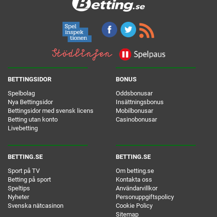
BETTINGSIDOR
BONUS
Spelbolag
Oddsbonusar
Nya Bettingsidor
Insättningsbonus
Bettingsidor med svensk licens
Mobilbonusar
Betting utan konto
Casinobonusar
Livebetting
BETTING.SE
BETTING.SE
Sport på TV
Om betting.se
Betting på sport
Kontakta oss
Speltips
Användarvillkor
Nyheter
Personuppgiftspolicy
Svenska nätcasinon
Cookie Policy
Sitemap