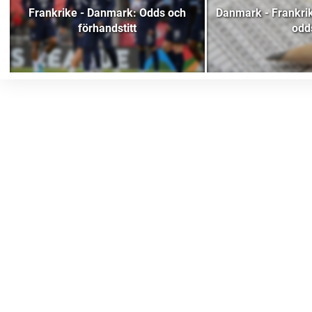
Frankrike - Danmark: Odds och
Danmark - Frankri
förhandstitt
odd