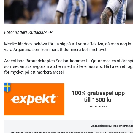
Foto: Anders Kudacki/AFP
Mexiko lär dock behöva förlita sig på att vara effektiva, då man nog i
vara Argentina som kommer att dominera bollinnehavet.
Argentinas förbundskapten Scaloni kommer till Qatar med en stjärnspäck
som sedan ska avgöra matchen med mål eller assists. Håll även ett ö
för mycket på att markera Messi.
100% gratisspel upp
till 1500 kr
Läs recension
Omsättningskrav:
Inga omsättningsk
Ytterligare villkor:
Giltig för nya spelare vid första insättningen på minst 100 kr. Spelet lagt med min. 1,80