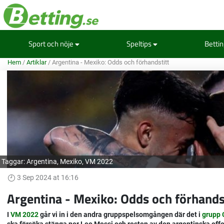
Sport och nöje
Speltips
Betti
Hem
/
Artiklar
/
Argentina - Mexiko: Odds och förhandstitt
Taggar:
Argentina
,
Mexiko
,
VM 2022
3 Sep 2024 at 16:16
Argentina - Mexiko: Odds och förhands
I
VM 2022
går vi in i den andra gruppspelsomgången där det i
grupp 