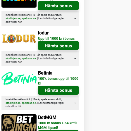
Hämta bonus
Innehåller reklamlänk | 18+ år, spela ansvarsfullt,
stodlinjen.se
,
spelpaus.se
. | Läs fullständiga regler
och villkor
här
.
lodur
Upp till 1000 kr i bonus
Hämta bonus
Innehåller reklamlänk | 18+ år, spela ansvarsfullt,
stodlinjen.se
,
spelpaus.se
. | Läs fullständiga regler
och villkor
här
.
Betinia
100% bonus upp till 1000
kr
Hämta bonus
Innehåller reklamlänk | 18+ år, spela ansvarsfullt,
stodlinjen.se
,
spelpaus.se
. | Läs fullständiga regler
och villkor
här
.
BetMGM
1000 kr bonus + 64 kr till
MGM-tipset!