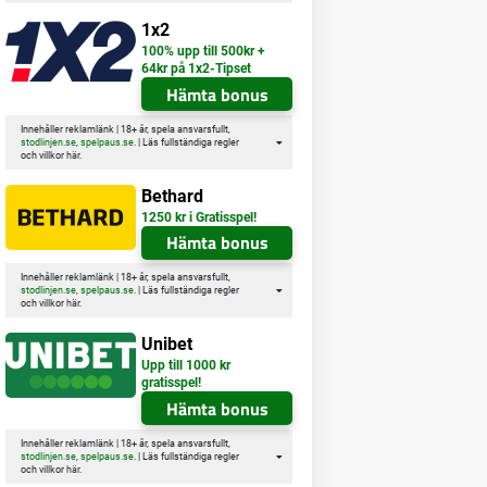
1x2
100% upp till 500kr +
64kr på 1x2-Tipset
Hämta bonus
Innehåller reklamlänk | 18+ år, spela ansvarsfullt,
stodlinjen.se
,
spelpaus.se
. | Läs fullständiga regler
och villkor
här
.
Bethard
1250 kr i Gratisspel!
Hämta bonus
Innehåller reklamlänk | 18+ år, spela ansvarsfullt,
stodlinjen.se
,
spelpaus.se
. | Läs fullständiga regler
och villkor
här
.
Unibet
Upp till 1000 kr
gratisspel!
Hämta bonus
Innehåller reklamlänk | 18+ år, spela ansvarsfullt,
stodlinjen.se
,
spelpaus.se
. | Läs fullständiga regler
och villkor
här
.