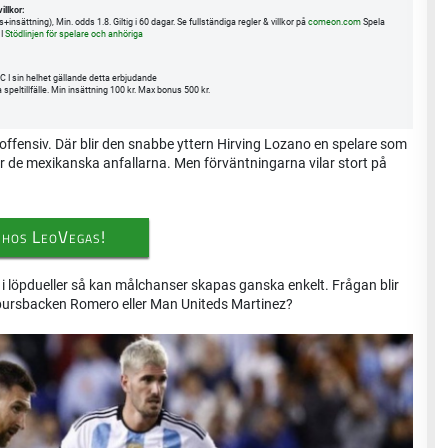
villkor:
sättning), Min. odds 1.8. Giltig i 60 dagar. Se fullständiga regler & villkor på
comeon.com
Spela
I
Stödlinjen för spelare och anhöriga
C I sin helhet gällande detta erbjudande
peltillfälle. Min insättning 100 kr. Max bonus 500 kr.
 offensiv. Där blir den snabbe yttern Hirving Lozano en spelare som
för de mexikanska anfallarna. Men förväntningarna vilar stort på
 hos LeoVegas!
 löpdueller så kan målchanser skapas ganska enkelt. Frågan blir
Spursbacken Romero eller Man Uniteds Martinez?