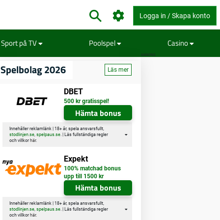
Logga in / Skapa konto
Sport på TV
Poolspel
Casino
ANNONS
Spelbolag 2026
Läs mer
DBET
500 kr gratisspel!
Hämta bonus
Innehåller reklamlänk | 18+ år, spela ansvarsfullt,
stodlinjen.se
,
spelpaus.se
. | Läs fullständiga regler
och villkor
här
.
Expekt
100% matchad bonus
upp till 1500 kr
Hämta bonus
Innehåller reklamlänk | 18+ år, spela ansvarsfullt,
stodlinjen.se
,
spelpaus.se
. | Läs fullständiga regler
och villkor
här
.