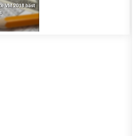
ke VM 2018 bäst
s