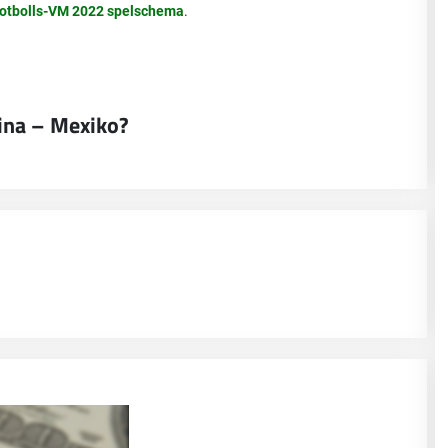
otbolls-VM 2022 spelschema
.
tina – Mexiko?