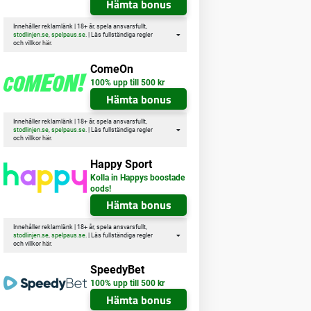
Hämta bonus
Innehåller reklamlänk | 18+ år, spela ansvarsfullt,
stodlinjen.se
,
spelpaus.se
. | Läs fullständiga regler
och villkor
här
.
ComeOn
100% upp till 500 kr
Hämta bonus
Innehåller reklamlänk | 18+ år, spela ansvarsfullt,
stodlinjen.se
,
spelpaus.se
. | Läs fullständiga regler
och villkor
här
.
Happy Sport
Kolla in Happys boostade
oods!
Hämta bonus
Innehåller reklamlänk | 18+ år, spela ansvarsfullt,
stodlinjen.se
,
spelpaus.se
. | Läs fullständiga regler
och villkor
här
.
SpeedyBet
100% upp till 500 kr
Hämta bonus