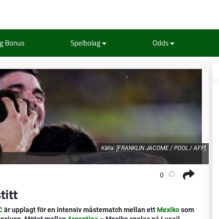
ng Bonus
Spelbolag
Odds
Källa: [FRANKLIN JACOME / POOL / AFP]
0
titt
C
är upplagt för en intensiv måstematch mellan ett
Mexiko
som