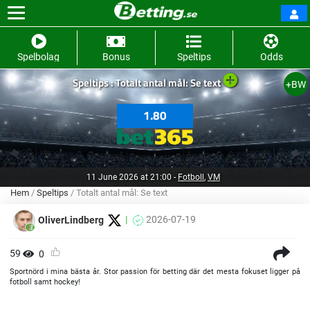
Spelbolag
Bonus
Speltips
Odds
Speltips : Totalt antal mål: Se text
+BW
1.80
11 June 2026 at 21:00
-
Fotboll
,
VM
Hem
/
Speltips
/
Totalt antal mål: Se text
2026-07-19
OliverLindberg
59
0
Sportnörd i mina bästa år. Stor passion för betting där det mesta fokuset ligger på
fotboll samt hockey!