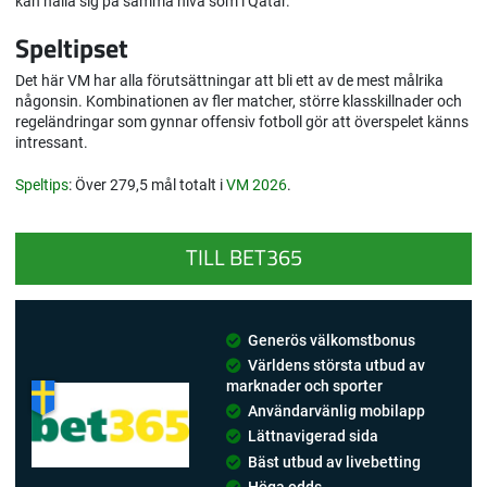
kan hålla sig på samma nivå som i Qatar.
Speltipset
Det här VM har alla förutsättningar att bli ett av de mest målrika
någonsin. Kombinationen av fler matcher, större klasskillnader och
regeländringar som gynnar offensiv fotboll gör att överspelet känns
intressant.
Speltips
: Över 279,5 mål totalt i
VM 2026
.
TILL BET365
Generös välkomstbonus
Världens största utbud av
marknader och sporter
Användarvänlig mobilapp
Lättnavigerad sida
Bäst utbud av livebetting
Höga odds