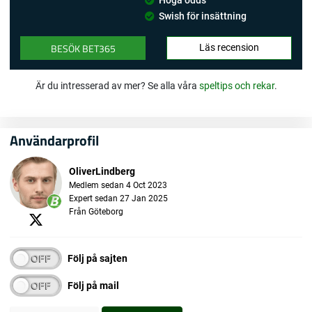
Swish för insättning
BESÖK BET365
Läs recension
Är du intresserad av mer? Se alla våra
speltips och rekar
.
Användarprofil
OliverLindberg
Medlem sedan 4 Oct 2023
Expert sedan 27 Jan 2025
Från Göteborg
Följ på sajten
Följ på mail