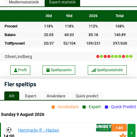
Medlemsstatistik
Expert statistik
30d
90d
2026
Total
Procent
118%
118%
112%
108%
Balans
20.05
60.03
85.18
140.89
Träffprocent
20/37
52/104
109/231
297/630
OliverLindberg
Profil
Speltipsarkiv
Speltipsstatistik
Fler speltips
Allt
Expert
Användare
Quick predict
- Användare
- Expert
- Quick Predict
Sunday 9 August 2026
1.83
Hammarby IF - Häcken
14:00