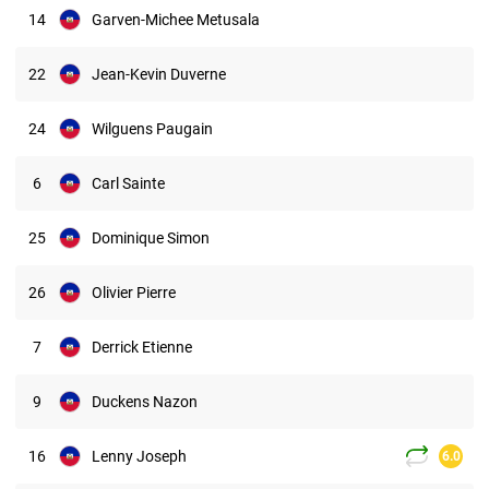
14
Garven-Michee Metusala
22
Jean-Kevin Duverne
24
Wilguens Paugain
6
Carl Sainte
25
Dominique Simon
26
Olivier Pierre
7
Derrick Etienne
9
Duckens Nazon
16
Lenny Joseph
6.0