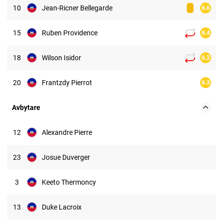
10
Jean-Ricner Bellegarde
6.6
15
Ruben Providence
6.4
18
Wilson Isidor
6.2
20
Frantzdy Pierrot
6.3
Avbytare
12
Alexandre Pierre
23
Josue Duverger
3
Keeto Thermoncy
13
Duke Lacroix