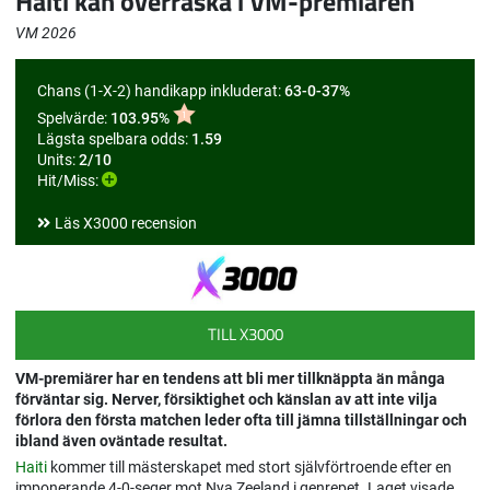
Haiti kan överraska i VM-premiären
VM 2026
Chans (1-X-2) handikapp inkluderat:
63-0-37%
Spelvärde:
103.95%
Lägsta spelbara odds:
1.59
Units:
2/10
Hit/Miss:
Läs X3000 recension
TILL X3000
VM-premiärer har en tendens att bli mer tillknäppta än många
förväntar sig. Nerver, försiktighet och känslan av att inte vilja
förlora den första matchen leder ofta till jämna tillställningar och
ibland även oväntade resultat.
Haiti
kommer till mästerskapet med stort självförtroende efter en
imponerande 4-0-seger mot Nya Zeeland i genrepet. Laget visade