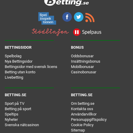
BETTINGSIDOR
BONUS
Spelbolag
Oddsbonusar
Nya Bettingsidor
Insättningsbonus
Bettingsidor med svensk licens
Mobilbonusar
Betting utan konto
Casinobonusar
Livebetting
BETTING.SE
BETTING.SE
Sport på TV
Om betting.se
Betting på sport
Kontakta oss
Speltips
Användarvillkor
Nyheter
Personuppgiftspolicy
Svenska nätcasinon
Cookie Policy
Sitemap