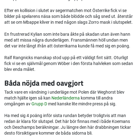
Efter en kollision i slutet av segermatchen mot Österrike fick vi se
bilder på spelarens näsa som både blödde och såg sned ut. återstår
att se om Mbappe kliver in med någon slags Zorro mask i slutspelet.
En frustrerad Kylian som inte bara åkte på skadan utan även hann
med att missa några dunderlägen. Fransmännen höll undan men
det var inte långt ifrån att österrikarna kunde få med sig en poäng.
Ralf Rangnicks manskap stod upp på ett väldigt fint sätt. Oturligt
fick vi se en självmål genom Wöber i den första halvleken som sedan
blev enda målet.
Båda nöjda med oavgjort
Tack vare en vändning i underläge mot Polen där Weghorst blev
match hjälte igen så kan
Nederländerna
komma till andra
omgången av
Grupp D
med kanske lite mindre press på sig.
Ha med sig 4 poäng inför sista rundan betyder troligtvis att man
redan är klara för slutspel. Det här bör finnas med i både Koemans
och Deschamps beräkningar. Ju längre den här drabbningen tickar
desto försiktigare kommer de båda sidorna bli.