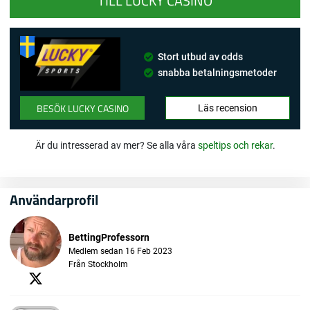
TILL LUCKY CASINO
Stort utbud av odds
snabba betalningsmetoder
BESÖK LUCKY CASINO
Läs recension
Är du intresserad av mer? Se alla våra
speltips och rekar
.
Användarprofil
BettingProfessorn
Medlem sedan 16 Feb 2023
Från Stockholm