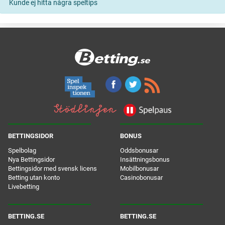
Kunde ej hitta några speltips
BETTINGSIDOR
BONUS
Spelbolag
Oddsbonusar
Nya Bettingsidor
Insättningsbonus
Bettingsidor med svensk licens
Mobilbonusar
Betting utan konto
Casinobonusar
Livebetting
BETTING.SE
BETTING.SE