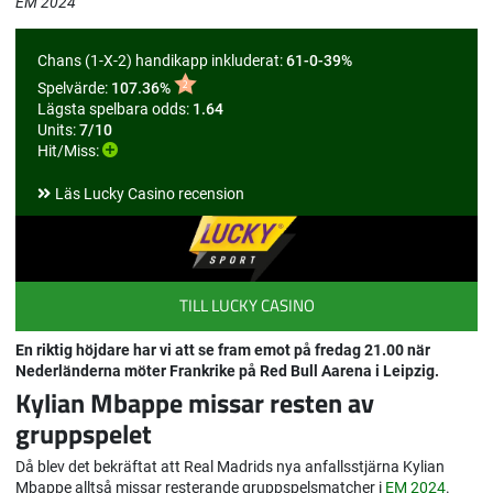
EM 2024
Chans (1-X-2) handikapp inkluderat:
61-0-39%
Spelvärde:
107.36%
Lägsta spelbara odds:
1.64
Units:
7/10
Hit/Miss:
Läs Lucky Casino recension
TILL LUCKY CASINO
En riktig höjdare har vi att se fram emot på fredag 21.00 när
Nederländerna möter Frankrike på Red Bull Aarena i Leipzig.
Kylian Mbappe missar resten av
gruppspelet
Då blev det bekräftat att Real Madrids nya anfallsstjärna Kylian
Mbappe alltså missar resterande gruppspelsmatcher i
EM 2024
.