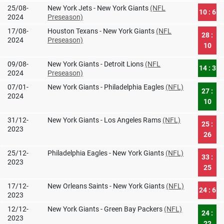
25/08-
New York Jets - New York Giants
(NFL
10 : 6
2024
Preseason)
17/08-
Houston Texans - New York Giants
(NFL
28 :
2024
Preseason)
10
09/08-
New York Giants - Detroit Lions
(NFL
14 : 3
2024
Preseason)
07/01-
New York Giants - Philadelphia Eagles
(NFL)
27 :
2024
10
31/12-
New York Giants - Los Angeles Rams
(NFL)
25 :
2023
26
25/12-
Philadelphia Eagles - New York Giants
(NFL)
33 :
2023
25
17/12-
New Orleans Saints - New York Giants
(NFL)
24 : 6
2023
12/12-
New York Giants - Green Bay Packers
(NFL)
24 :
2023
22