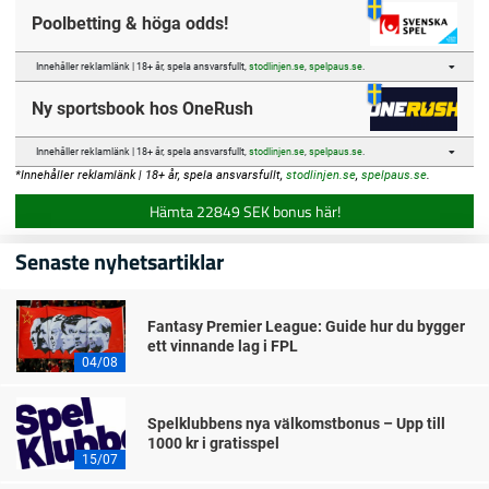
Poolbetting & höga odds!
Innehåller reklamlänk | 18+ år, spela ansvarsfullt,
stodlinjen.se
,
spelpaus.se
.
Ny sportsbook hos OneRush
Innehåller reklamlänk | 18+ år, spela ansvarsfullt,
stodlinjen.se
,
spelpaus.se
.
*Innehåller reklamlänk | 18+ år, spela ansvarsfullt,
stodlinjen.se
,
spelpaus.se
.
Hämta 22849 SEK bonus här!
Senaste nyhetsartiklar
Fantasy Premier League: Guide hur du bygger
ett vinnande lag i FPL
04/08
Spelklubbens nya välkomstbonus – Upp till
1000 kr i gratisspel
15/07