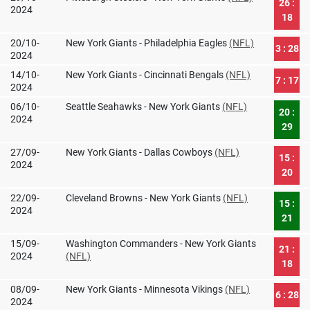
26 :
2024
18
20/10-
New York Giants - Philadelphia Eagles
(NFL)
3 : 28
2024
14/10-
New York Giants - Cincinnati Bengals
(NFL)
7 : 17
2024
06/10-
Seattle Seahawks - New York Giants
(NFL)
20 :
2024
29
27/09-
New York Giants - Dallas Cowboys
(NFL)
15 :
2024
20
22/09-
Cleveland Browns - New York Giants
(NFL)
15 :
2024
21
15/09-
Washington Commanders - New York Giants
21 :
2024
(NFL)
18
08/09-
New York Giants - Minnesota Vikings
(NFL)
6 : 28
2024