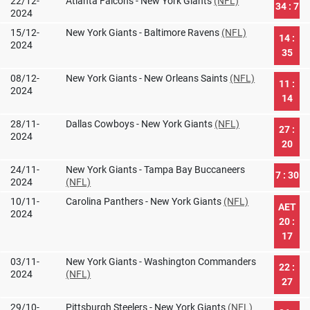
22/12-
Atlanta Falcons - New York Giants
(NFL)
34 : 7
2024
15/12-
New York Giants - Baltimore Ravens
(NFL)
14 :
2024
35
08/12-
New York Giants - New Orleans Saints
(NFL)
11 :
2024
14
28/11-
Dallas Cowboys - New York Giants
(NFL)
27 :
2024
20
24/11-
New York Giants - Tampa Bay Buccaneers
7 : 30
2024
(NFL)
10/11-
Carolina Panthers - New York Giants
(NFL)
AET
2024
20 :
17
03/11-
New York Giants - Washington Commanders
22 :
2024
(NFL)
27
29/10-
Pittsburgh Steelers - New York Giants
(NFL)