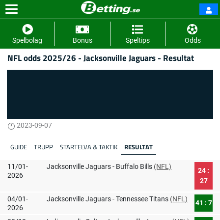
Spelbolag
Bonus
Speltips
Odds
NFL odds 2025/26 - Jacksonville Jaguars - Resultat
2023-09-07
GUIDE
TRUPP
STARTELVA & TAKTIK
RESULTAT
11/01-
Jacksonville Jaguars - Buffalo Bills
(NFL)
24 :
2026
27
04/01-
Jacksonville Jaguars - Tennessee Titans
(NFL)
41 : 7
2026