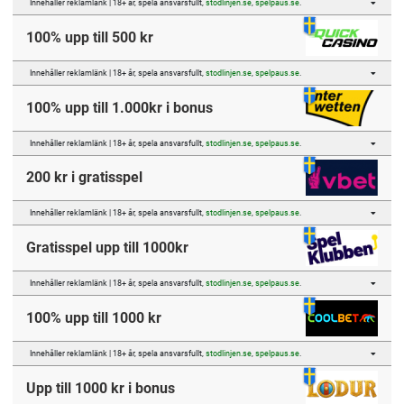
Innehåller reklamlänk | 18+ år, spela ansvarsfullt,
stodlinjen.se
,
spelpaus.se
.
100% upp till 500 kr
Innehåller reklamlänk | 18+ år, spela ansvarsfullt,
stodlinjen.se
,
spelpaus.se
.
100% upp till 1.000kr i bonus
Innehåller reklamlänk | 18+ år, spela ansvarsfullt,
stodlinjen.se
,
spelpaus.se
.
200 kr i gratisspel
Innehåller reklamlänk | 18+ år, spela ansvarsfullt,
stodlinjen.se
,
spelpaus.se
.
Gratisspel upp till 1000kr
Innehåller reklamlänk | 18+ år, spela ansvarsfullt,
stodlinjen.se
,
spelpaus.se
.
100% upp till 1000 kr
Innehåller reklamlänk | 18+ år, spela ansvarsfullt,
stodlinjen.se
,
spelpaus.se
.
Upp till 1000 kr i bonus