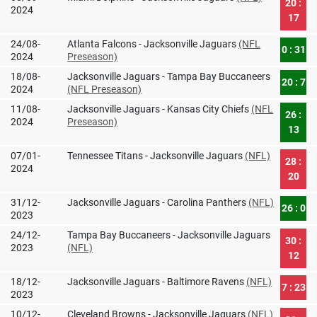
20 :
2024
17
24/08-
Atlanta Falcons - Jacksonville Jaguars
(NFL
0 : 31
2024
Preseason)
18/08-
Jacksonville Jaguars - Tampa Bay Buccaneers
20 : 7
2024
(NFL Preseason)
11/08-
Jacksonville Jaguars - Kansas City Chiefs
(NFL
26 :
2024
Preseason)
13
07/01-
Tennessee Titans - Jacksonville Jaguars
(NFL)
28 :
2024
20
31/12-
Jacksonville Jaguars - Carolina Panthers
(NFL)
26 : 0
2023
24/12-
Tampa Bay Buccaneers - Jacksonville Jaguars
30 :
2023
(NFL)
12
18/12-
Jacksonville Jaguars - Baltimore Ravens
(NFL)
7 : 23
2023
10/12-
Cleveland Browns - Jacksonville Jaguars
(NFL)