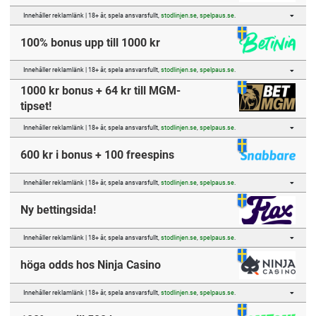
Innehåller reklamlänk | 18+ år, spela ansvarsfullt,
stodlinjen.se
,
spelpaus.se
.
100% bonus upp till 1000 kr
Innehåller reklamlänk | 18+ år, spela ansvarsfullt,
stodlinjen.se
,
spelpaus.se
.
1000 kr bonus + 64 kr till MGM-
tipset!
Innehåller reklamlänk | 18+ år, spela ansvarsfullt,
stodlinjen.se
,
spelpaus.se
.
600 kr i bonus + 100 freespins
Innehåller reklamlänk | 18+ år, spela ansvarsfullt,
stodlinjen.se
,
spelpaus.se
.
Ny bettingsida!
Innehåller reklamlänk | 18+ år, spela ansvarsfullt,
stodlinjen.se
,
spelpaus.se
.
höga odds hos Ninja Casino
Innehåller reklamlänk | 18+ år, spela ansvarsfullt,
stodlinjen.se
,
spelpaus.se
.