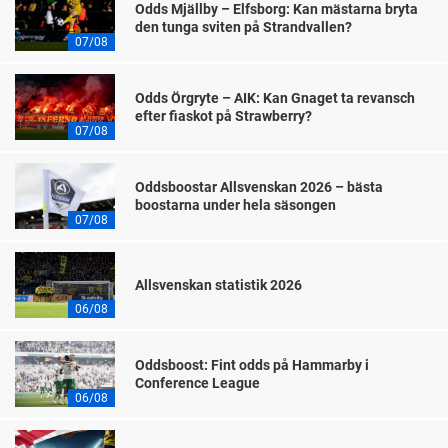
Odds Mjällby – Elfsborg: Kan mästarna bryta
den tunga sviten på Strandvallen?
07/08
Odds Örgryte – AIK: Kan Gnaget ta revansch
efter fiaskot på Strawberry?
07/08
Oddsboostar Allsvenskan 2026 – bästa
boostarna under hela säsongen
07/08
Allsvenskan statistik 2026
06/08
Oddsboost: Fint odds på Hammarby i
Conference League
06/08