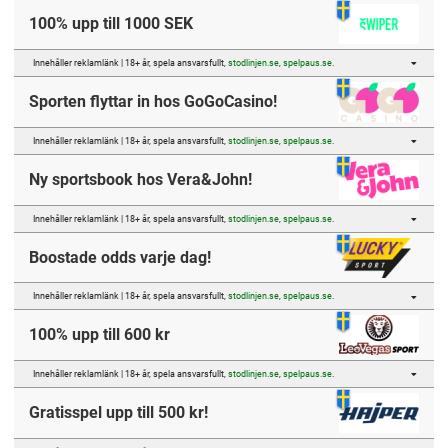
100% upp till 1000 SEK
Innehåller reklamlänk | 18+ år, spela ansvarsfullt,
stodlinjen.se
,
spelpaus.se
.
Sporten flyttar in hos GoGoCasino!
Innehåller reklamlänk | 18+ år, spela ansvarsfullt,
stodlinjen.se
,
spelpaus.se
.
Ny sportsbook hos Vera&John!
Innehåller reklamlänk | 18+ år, spela ansvarsfullt,
stodlinjen.se
,
spelpaus.se
.
Boostade odds varje dag!
Innehåller reklamlänk | 18+ år, spela ansvarsfullt,
stodlinjen.se
,
spelpaus.se
.
100% upp till 600 kr
Innehåller reklamlänk | 18+ år, spela ansvarsfullt,
stodlinjen.se
,
spelpaus.se
.
Gratisspel upp till 500 kr!