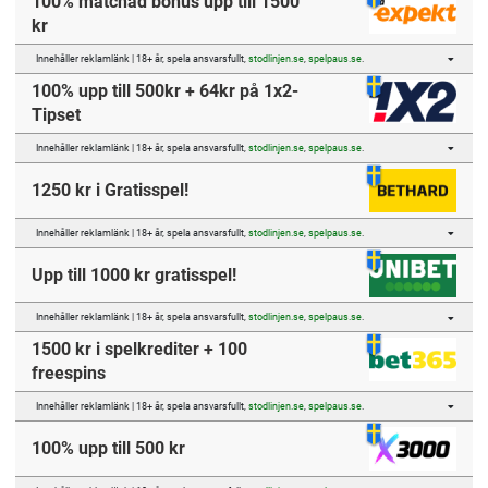
100% matchad bonus upp till 1500
kr
Innehåller reklamlänk | 18+ år, spela ansvarsfullt,
stodlinjen.se
,
spelpaus.se
.
100% upp till 500kr + 64kr på 1x2-
Tipset
Innehåller reklamlänk | 18+ år, spela ansvarsfullt,
stodlinjen.se
,
spelpaus.se
.
1250 kr i Gratisspel!
Innehåller reklamlänk | 18+ år, spela ansvarsfullt,
stodlinjen.se
,
spelpaus.se
.
Upp till 1000 kr gratisspel!
Innehåller reklamlänk | 18+ år, spela ansvarsfullt,
stodlinjen.se
,
spelpaus.se
.
1500 kr i spelkrediter + 100
freespins
Innehåller reklamlänk | 18+ år, spela ansvarsfullt,
stodlinjen.se
,
spelpaus.se
.
100% upp till 500 kr