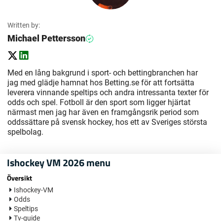
Written by:
Michael Pettersson
Med en lång bakgrund i sport- och bettingbranchen har
jag med glädje hamnat hos Betting.se för att fortsätta
leverera vinnande speltips och andra intressanta texter för
odds och spel. Fotboll är den sport som ligger hjärtat
närmast men jag har även en framgångsrik period som
oddssättare på svensk hockey, hos ett av Sveriges största
spelbolag.
Ishockey VM 2026 menu
Översikt
Ishockey-VM
Odds
Speltips
Tv-guide