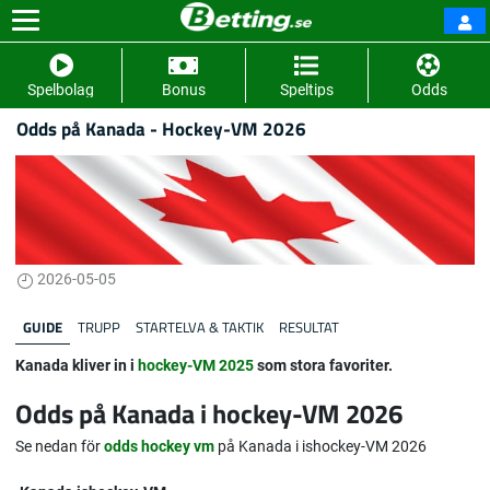
Spelbolag
Bonus
Speltips
Odds
Odds på Kanada - Hockey-VM 2026
2026-05-05
GUIDE
TRUPP
STARTELVA & TAKTIK
RESULTAT
Kanada kliver in i
hockey-VM 2025
som stora favoriter.
Odds på Kanada i hockey-VM 2026
Se nedan för
odds hockey vm
på Kanada i ishockey-VM 2026