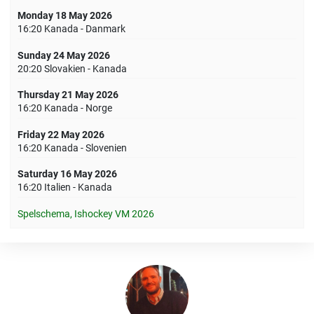
Monday 18 May 2026
16:20 Kanada - Danmark
Sunday 24 May 2026
20:20 Slovakien - Kanada
Thursday 21 May 2026
16:20 Kanada - Norge
Friday 22 May 2026
16:20 Kanada - Slovenien
Saturday 16 May 2026
16:20 Italien - Kanada
Spelschema, Ishockey VM 2026