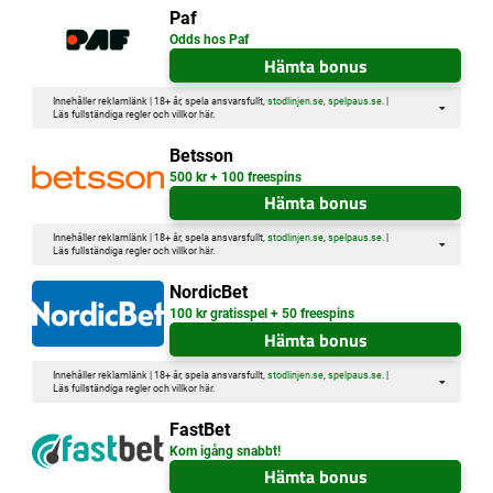
Paf
Odds hos Paf
Hämta bonus
Innehåller reklamlänk | 18+ år, spela ansvarsfullt,
stodlinjen.se
,
spelpaus.se
. |
Läs fullständiga regler och villkor
här
.
Betsson
500 kr + 100 freespins
Hämta bonus
Innehåller reklamlänk | 18+ år, spela ansvarsfullt,
stodlinjen.se
,
spelpaus.se
. |
Läs fullständiga regler och villkor
här
.
NordicBet
100 kr gratisspel + 50 freespins
Hämta bonus
Innehåller reklamlänk | 18+ år, spela ansvarsfullt,
stodlinjen.se
,
spelpaus.se
. |
Läs fullständiga regler och villkor
här
.
FastBet
Kom igång snabbt!
Hämta bonus