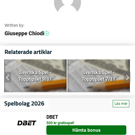
Written by:
Giuseppe Chiodi
Relaterade artiklar
Svenska Spel -
Svenska Spel -
Topptipset 9/11
Topptipset 7/11
Spelbolag 2026
Läs mer
DBET
500 kr gratisspel!
Hämta bonus