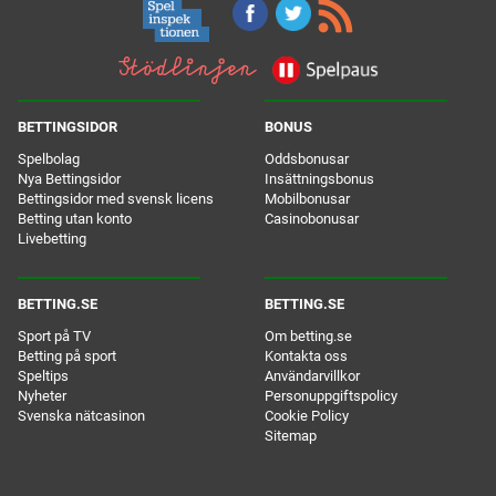
BETTINGSIDOR
BONUS
Spelbolag
Oddsbonusar
Nya Bettingsidor
Insättningsbonus
Bettingsidor med svensk licens
Mobilbonusar
Betting utan konto
Casinobonusar
Livebetting
BETTING.SE
BETTING.SE
Sport på TV
Om betting.se
Betting på sport
Kontakta oss
Speltips
Användarvillkor
Nyheter
Personuppgiftspolicy
Svenska nätcasinon
Cookie Policy
Sitemap