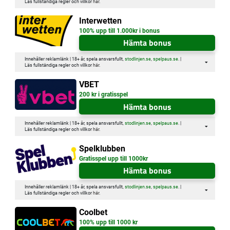
Läs fullständiga regler och villkor
här
.
Interwetten
100% upp till 1.000kr i bonus
Hämta bonus
Innehåller reklamlänk | 18+ år, spela ansvarsfullt,
stodlinjen.se
,
spelpaus.se
. |
Läs fullständiga regler och villkor
här
.
VBET
200 kr i gratisspel
Hämta bonus
Innehåller reklamlänk | 18+ år, spela ansvarsfullt,
stodlinjen.se
,
spelpaus.se
. |
Läs fullständiga regler och villkor
här
.
Spelklubben
Gratisspel upp till 1000kr
Hämta bonus
Innehåller reklamlänk | 18+ år, spela ansvarsfullt,
stodlinjen.se
,
spelpaus.se
. |
Läs fullständiga regler och villkor
här
.
Coolbet
100% upp till 1000 kr