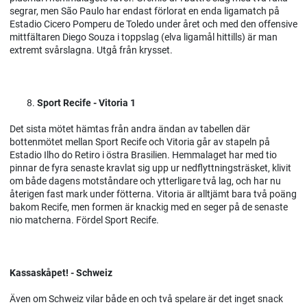
segrar, men São Paulo har endast förlorat en enda ligamatch på
Estadio Cicero Pomperu de Toledo under året och med den offensive
mittfältaren Diego Souza i toppslag (elva ligamål hittills) är man
extremt svårslagna. Utgå från krysset.
Sport Recife - Vitoria 1
Det sista mötet hämtas från andra ändan av tabellen där
bottenmötet mellan Sport Recife och Vitoria går av stapeln på
Estadio Ilho do Retiro i östra Brasilien. Hemmalaget har med tio
pinnar de fyra senaste kravlat sig upp ur nedflyttningsträsket, klivit
om både dagens motståndare och ytterligare två lag, och har nu
återigen fast mark under fötterna. Vitoria är alltjämt bara två poäng
bakom Recife, men formen är knackig med en seger på de senaste
nio matcherna. Fördel Sport Recife.
Kassaskåpet! - Schweiz
Även om Schweiz vilar både en och två spelare är det inget snack