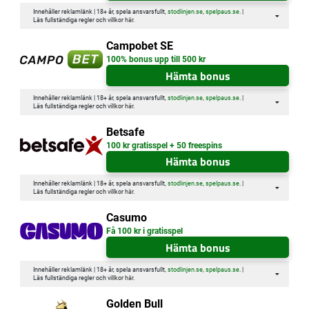
Innehåller reklamlänk | 18+ år, spela ansvarsfullt,
stodlinjen.se
,
spelpaus.se
. |
Läs fullständiga regler och villkor
här
.
Campobet SE
100% bonus upp till 500 kr
Hämta bonus
Innehåller reklamlänk | 18+ år, spela ansvarsfullt,
stodlinjen.se
,
spelpaus.se
. |
Läs fullständiga regler och villkor
här
.
Betsafe
100 kr gratisspel + 50 freespins
Hämta bonus
Innehåller reklamlänk | 18+ år, spela ansvarsfullt,
stodlinjen.se
,
spelpaus.se
. |
Läs fullständiga regler och villkor
här
.
Casumo
Få 100 kr i gratisspel
Hämta bonus
Innehåller reklamlänk | 18+ år, spela ansvarsfullt,
stodlinjen.se
,
spelpaus.se
. |
Läs fullständiga regler och villkor
här
.
Golden Bull