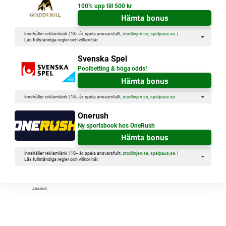
100% upp till 500 kr
Hämta bonus
Innehåller reklamlänk | 18+ år, spela ansvarsfullt,
stodlinjen.se
,
spelpaus.se
. |
Läs fullständiga regler och villkor
här
.
Svenska Spel
Poolbetting & höga odds!
Hämta bonus
Innehåller reklamlänk | 18+ år, spela ansvarsfullt,
stodlinjen.se
,
spelpaus.se
.
Onerush
Ny sportsbook hos OneRush
Hämta bonus
Innehåller reklamlänk | 18+ år, spela ansvarsfullt,
stodlinjen.se
,
spelpaus.se
. |
Läs fullständiga regler och villkor
här
.
ANNONS