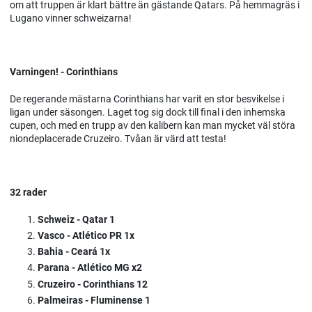
om att truppen är klart bättre än gästande Qatars. På hemmagräs i
Lugano vinner schweizarna!
Varningen! - Corinthians
De regerande mästarna Corinthians har varit en stor besvikelse i
ligan under säsongen. Laget tog sig dock till final i den inhemska
cupen, och med en trupp av den kalibern kan man mycket väl störa
niondeplacerade Cruzeiro. Tvåan är värd att testa!
32 rader
Schweiz - Qatar 1
Vasco - Atlético PR 1x
Bahia - Ceará 1x
Parana - Atlético MG x2
Cruzeiro - Corinthians 12
Palmeiras - Fluminense 1