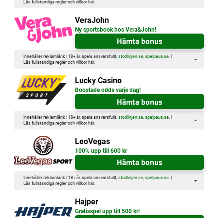
Läs fullständiga regler och villkor
här
.
VeraJohn
Ny sportsbook hos Vera&John!
Hämta bonus
Innehåller reklamlänk | 18+ år, spela ansvarsfullt,
stodlinjen.se
,
spelpaus.se
. |
Läs fullständiga regler och villkor
här
.
Lucky Casino
Boostade odds varje dag!
Hämta bonus
Innehåller reklamlänk | 18+ år, spela ansvarsfullt,
stodlinjen.se
,
spelpaus.se
. |
Läs fullständiga regler och villkor
här
.
LeoVegas
100% upp till 600 kr
Hämta bonus
Innehåller reklamlänk | 18+ år, spela ansvarsfullt,
stodlinjen.se
,
spelpaus.se
. |
Läs fullständiga regler och villkor
här
.
Hajper
Gratisspel upp till 500 kr!