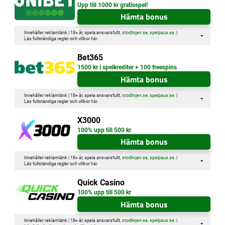
Upp till 1000 kr gratisspel!
Hämta bonus
Innehåller reklamlänk | 18+ år, spela ansvarsfullt,
stodlinjen.se
,
spelpaus.se
. |
Läs fullständiga regler och villkor
här
.
Bet365
1500 kr i spelkrediter + 100 freespins
Hämta bonus
Innehåller reklamlänk | 18+ år, spela ansvarsfullt,
stodlinjen.se
,
spelpaus.se
. |
Läs fullständiga regler och villkor
här
.
X3000
100% upp till 500 kr
Hämta bonus
Innehåller reklamlänk | 18+ år, spela ansvarsfullt,
stodlinjen.se
,
spelpaus.se
. |
Läs fullständiga regler och villkor
här
.
Quick Casino
100% upp till 500 kr
Hämta bonus
Innehåller reklamlänk | 18+ år, spela ansvarsfullt,
stodlinjen.se
,
spelpaus.se
. |