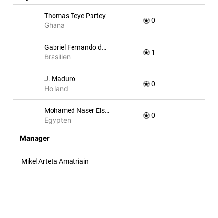
Thomas Teye Partey
0
Ghana
Gabriel Fernando de Jesus
1
Brasilien
J. Maduro
0
Holland
Mohamed Naser Elsayed Elneny
0
Egypten
Manager
Mikel Arteta Amatriain