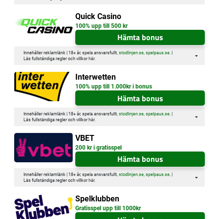
Quick Casino
100% upp till 500 kr
Hämta bonus
Innehåller reklamlänk | 18+ år, spela ansvarsfullt,
stodlinjen.se
,
spelpaus.se
. |
Läs fullständiga regler och villkor
här
.
Interwetten
100% upp till 1.000kr i bonus
Hämta bonus
Innehåller reklamlänk | 18+ år, spela ansvarsfullt,
stodlinjen.se
,
spelpaus.se
. |
Läs fullständiga regler och villkor
här
.
VBET
200 kr i gratisspel
Hämta bonus
Innehåller reklamlänk | 18+ år, spela ansvarsfullt,
stodlinjen.se
,
spelpaus.se
. |
Läs fullständiga regler och villkor
här
.
Spelklubben
Gratisspel upp till 1000kr