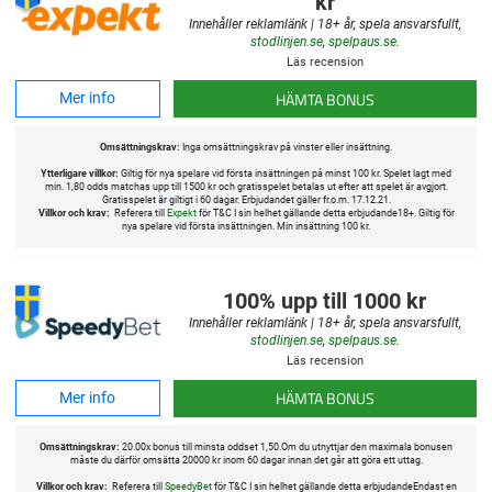
kr
Innehåller reklamlänk | 18+ år, spela ansvarsfullt,
stodlinjen.se
,
spelpaus.se
.
Läs recension
HÄMTA BONUS
Mer info
Omsättningskrav:
Inga omsättningskrav på vinster eller insättning.
Ytterligare villkor:
Giltig för nya spelare vid första insättningen på minst 100 kr. Spelet lagt med
min. 1,80 odds matchas upp till 1500 kr och gratisspelet betalas ut efter att spelet är avgjort.
Gratisspelet är giltigt i 60 dagar. Erbjudandet gäller fr.o.m. 17.12.21.
Villkor och krav:
Referera till
Expekt
för T&C I sin helhet gällande detta erbjudande18+. Giltig för
nya spelare vid första insättningen. Min insättning 100 kr.
100% upp till 1000 kr
Innehåller reklamlänk | 18+ år, spela ansvarsfullt,
stodlinjen.se
,
spelpaus.se
.
Läs recension
HÄMTA BONUS
Mer info
Omsättningskrav:
20.00x bonus till minsta oddset 1,50.Om du utnyttjar den maximala bonusen
måste du därför omsätta 20000 kr inom 60 dagar innan det går att göra ett uttag.
Villkor och krav:
Referera till
SpeedyBet
för T&C I sin helhet gällande detta erbjudandeEndast en