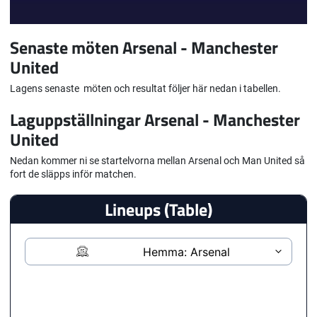
Senaste möten Arsenal - Manchester
United
Lagens senaste möten och resultat följer här nedan i tabellen.
Laguppställningar Arsenal - Manchester
United
Nedan kommer ni se startelvorna mellan Arsenal och Man United så
fort de släpps inför matchen.
Lineups (Table)
Hemma: Arsenal