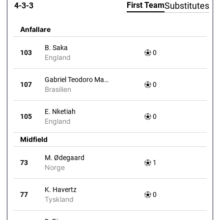
First Team
Substitutes
4-3-3
Anfallare
B. Saka
103
0
England
Gabriel Teodoro Martinelli Silva
107
0
Brasilien
E. Nketiah
105
0
England
Midfield
M. Ødegaard
73
1
Norge
K. Havertz
77
0
Tyskland