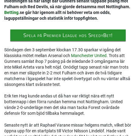
inledningen så här långt där Gunners senast tappade poäng mot
Fulham och Red Devils, så när gjorde detsamma mot Nottingham.
Betting
.se
går här igenom allt ni behöver veta om odds,
laguppställningar och statistik inför toppfighten.
Spela på Premier League hos SpeedyBet!
Söndagen den 3 september klockan 17.30 sparkar vi igång det
klassiska mötet mellan Arsenal och
Manchester United
. Trots att
Gunners samlat ihop 7 poäng på de inledande 3 omgångarna lär
inte Mikel Arteta vara helt nöjd. Onödigt tapp senast när man trots
en man mer släppte in 2-2 mot Fulham och även de två tidigare
matcherna i ligaspelet har inte spelet övertygat och nu väntar alltså
säsongens klart svåraste test.
Erik ten Hag kunde andas ut då han var riktigt nära ett nytt
bottennapp i den förra rundan hemma mot Nottingham. United
vände 2-0-underläge men det ska man tacka Forest ovårdade
defensiv för som bjöd tillbaka hemmalaget.
Senaste nytt är att Raphael Varane missar helgens match, vilket bör
öppna upp för en startplats till Victor Nilsson Lindelöf. Hade varit