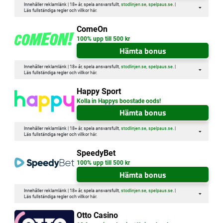
Innehåller reklamlänk | 18+ år, spela ansvarsfullt,
stodlinjen.se
,
spelpaus.se
. |
Läs fullständiga regler och villkor
här
.
ComeOn
100% upp till 500 kr
Hämta bonus
Innehåller reklamlänk | 18+ år, spela ansvarsfullt,
stodlinjen.se
,
spelpaus.se
. |
Läs fullständiga regler och villkor
här
.
Happy Sport
Kolla in Happys boostade oods!
Hämta bonus
Innehåller reklamlänk | 18+ år, spela ansvarsfullt,
stodlinjen.se
,
spelpaus.se
. |
Läs fullständiga regler och villkor
här
.
SpeedyBet
100% upp till 500 kr
Hämta bonus
Innehåller reklamlänk | 18+ år, spela ansvarsfullt,
stodlinjen.se
,
spelpaus.se
. |
Läs fullständiga regler och villkor
här
.
Otto Casino