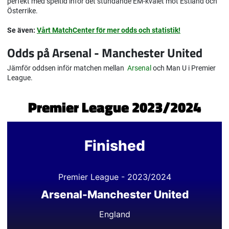
perfekt med speltid inför det stundande EM-kvalet mot Estland och
Österrike.
Se även:
Vårt MatchCenter för mer odds och statistik!
Odds på Arsenal - Manchester United
Jämför oddsen inför matchen mellan
Arsenal
och Man U i Premier
League.
Premier League 2023/2024
Finished
Premier League
-
2023/2024
Arsenal-Manchester United
England