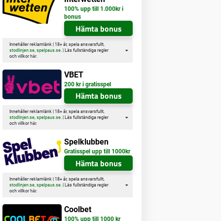
100% upp till 1.000kr i
bonus
Hämta bonus
Innehåller reklamlänk | 18+ år, spela ansvarsfullt,
stodlinjen.se
,
spelpaus.se
. | Läs fullständiga regler
och villkor
här
.
VBET
200 kr i gratisspel
Hämta bonus
Innehåller reklamlänk | 18+ år, spela ansvarsfullt,
stodlinjen.se
,
spelpaus.se
. | Läs fullständiga regler
och villkor
här
.
Spelklubben
Gratisspel upp till 1000kr
Hämta bonus
Innehåller reklamlänk | 18+ år, spela ansvarsfullt,
stodlinjen.se
,
spelpaus.se
. | Läs fullständiga regler
och villkor
här
.
Coolbet
100% upp till 1000 kr