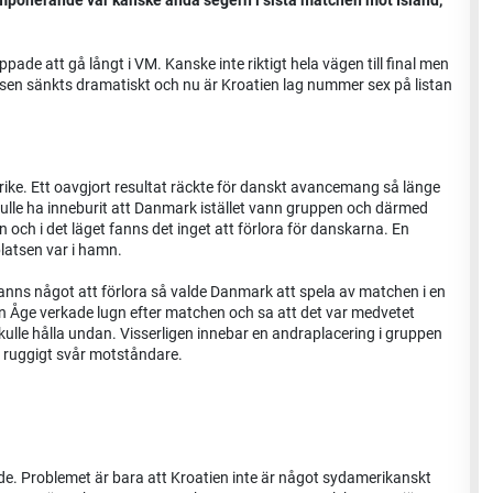
 imponerande var kanske ändå segern i sista matchen mot Island,
ade att gå långt i VM. Kanske inte riktigt hela vägen till final men
ddsen sänkts dramatiskt och nu är Kroatien lag nummer sex på listan
ke. Ett oavgjort resultat räckte för danskt avancemang så länge
kulle ha inneburit att Danmark istället vann gruppen och därmed
n och i det läget fanns det inget att förlora för danskarna. En
platsen var i hamn.
e fanns något att förlora så valde Danmark att spela av matchen i en
n Åge verkade lugn efter matchen och sa att det var medvetet
 skulle hålla undan. Visserligen innebar en andraplacering i gruppen
n ruggigt svår motståndare.
de. Problemet är bara att Kroatien inte är något sydamerikanskt