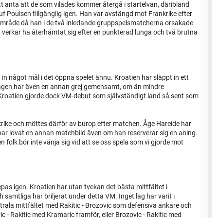
tt anta att de som vilades kommer återgå i startelvan, däribland
 Poulsen tillgänglig igen. Han var avstängd mot Frankrike efter
affområde då han i de två inledande gruppspelsmatcherna orsakade
an verkar ha återhämtat sig efter en punkterad lunga och två brutna
in något mål i det öppna spelet ännu. Kroatien har släppt in ett
agen har även en annan grej gemensamt, om än mindre
. Kroatien gjorde dock VM-debut som självständigt land så sent som
nkrike och möttes därför av burop efter matchen. Åge Hareide har
ar lovat en annan matchbild även om han reserverar sig en aning.
Men folk bör inte vänja sig vid att se oss spela som vi gjorde mot
epas igen. Kroatien har utan tvekan det bästa mittfältet i
h samtliga har briljerat under detta VM. Inget lag har varit i
trala mittfältet med Rakitic - Brozovic som defensiva ankare och
c - Rakitic med Kramaric framför, eller Brozovic - Rakitic med