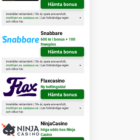
Hämta bonus
Innehåller reklamlänk | 18+ år, spela ansvarsfullt,
stodlinjen.se
,
spelpaus.se
. | Läs fullständiga regler
och villkor
här
.
Snabbare
600 kr i bonus + 100
freespins
Hämta bonus
Innehåller reklamlänk | 18+ år, spela ansvarsfullt,
stodlinjen.se
,
spelpaus.se
. | Läs fullständiga regler
och villkor
här
.
Flaxcasino
Ny bettingsida!
Hämta bonus
Innehåller reklamlänk | 18+ år, spela ansvarsfullt,
stodlinjen.se
,
spelpaus.se
. | Läs fullständiga regler
och villkor
här
.
NinjaCasino
höga odds hos Ninja
Casino