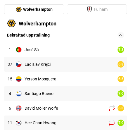
Wolverhampton
Fulham
Wolverhampton
6.27
Bekräftad uppställning
1
José Sá
7.3
37
Ladislav Krejci
6.8
15
Yerson Mosquera
6.5
4
Santiago Bueno
7.0
6
David Möller Wolfe
6.3
11
Hee-Chan Hwang
7.0