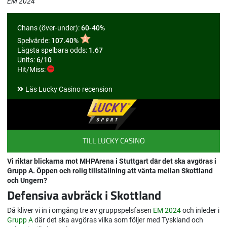
EM 2024
Chans (över-under):
60-40%
Spelvärde:
107.40%
Lägsta spelbara odds:
1.67
Units:
6/10
Hit/Miss:
Läs Lucky Casino recension
TILL LUCKY CASINO
Vi riktar blickarna mot MHPArena i Stuttgart där det ska avgöras i
Grupp A. Öppen och rolig tillställning att vänta mellan Skottland
och Ungern?
Defensiva avbräck i Skottland
Då kliver vi in i omgång tre av gruppspelsfasen
EM 2024
och inleder i
Grupp A
där det ska avgöras vilka som följer med Tyskland och