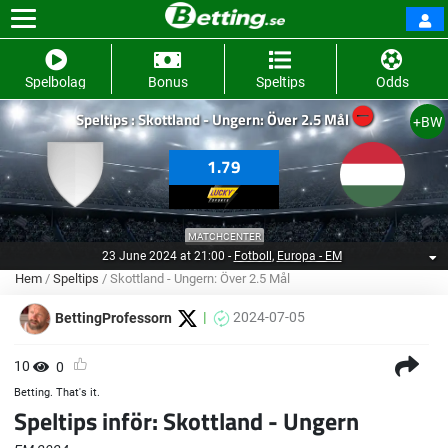
Spelbolag
Bonus
Speltips
Odds
Speltips : Skottland - Ungern: Över 2.5 Mål
+BW
1.79
MATCHCENTER
23 June 2024 at 21:00
-
Fotboll
,
Europa - EM
Hem
/
Speltips
/
Skottland - Ungern: Över 2.5 Mål
2024-07-05
BettingProfessorn
10
0
Betting. That's it.
Speltips inför: Skottland - Ungern