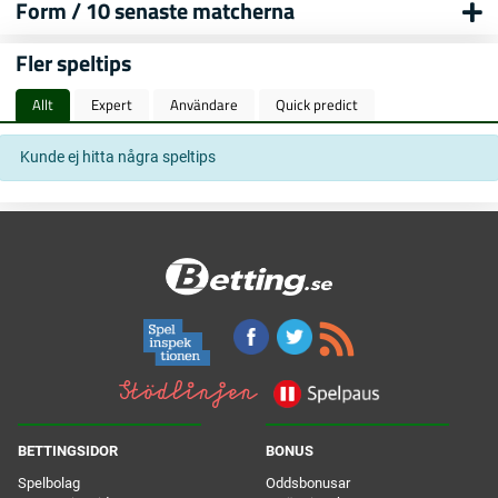
Form / 10 senaste matcherna
Fler speltips
Allt
Expert
Användare
Quick predict
Kunde ej hitta några speltips
BETTINGSIDOR
BONUS
Spelbolag
Oddsbonusar