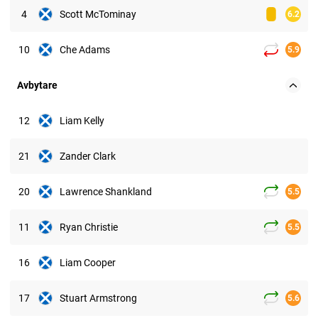
4
Scott McTominay
6.2
10
Che Adams
5.9
Avbytare
12
Liam Kelly
21
Zander Clark
20
Lawrence Shankland
5.5
11
Ryan Christie
5.5
16
Liam Cooper
17
Stuart Armstrong
5.6