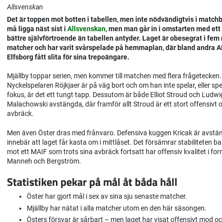
Allsvenskan
Det är toppen mot botten i tabellen, men inte nödvändigtvis i matchb
må ligga näst sist i
Allsvenskan
, men man går in i omstarten med ett 
bättre självförtroende än tabellen antyder. Laget är obesegrat i fem
matcher och har varit svårspelade på hemmaplan, där bland andra A
Elfsborg fått slita för sina trepoängare.
Mjällby toppar serien, men kommer till matchen med flera frågetecken.
Nyckelspelaren Röjkjaer är på väg bort och om han inte spelar, eller spel
fokus, är det ett tungt tapp. Dessutom är både Elliot Stroud och Ludwi
Malachowski avstängda, där framför allt Stroud är ett stort offensivt o
avbräck.
Men även Öster dras med frånvaro. Defensiva kuggen Kricak är avstäng
innebär att laget får kasta om i mittlåset. Det försämrar stabiliteten bak
mot ett MAIF som trots sina avbräck fortsatt har offensiv kvalitet i fo
Manneh och Bergström.
Statistiken pekar på mål åt båda håll
Öster har gjort mål i sex av sina sju senaste matcher.
Mjällby har nätat i alla matcher utom en den här säsongen.
Östers försvar är sårbart – men laget har visat offensivt mod 