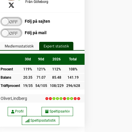
Från Göteborg
Följ på sajten
Följ på mail
Medlemsstatistik
Expert statistik
30d
90d
2026
Total
Procent
119%
121%
112%
108%
Balans
20.35
71.07
85.48
141.19
Träffprocent
19/35
54/105
108/229
296/628
OliverLindberg
Profil
Speltipsarkiv
Speltipsstatistik