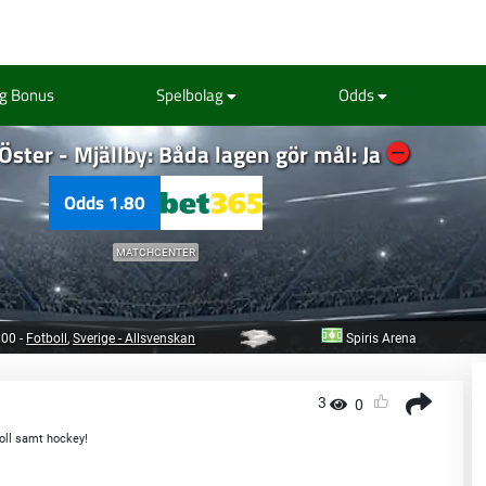
ng Bonus
Spelbolag
Odds
 Öster - Mjällby: Båda lagen gör mål: Ja
Odds 1.80
MATCHCENTER
:00
-
Fotboll
,
Sverige - Allsvenskan
Spiris Arena
3
0
boll samt hockey!