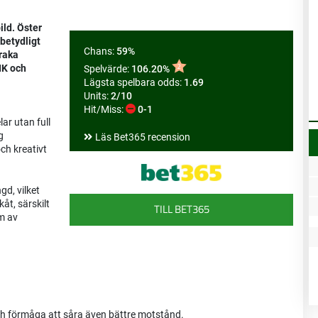
ild. Öster
betydligt
Chans:
59%
 raka
IK och
Spelvärde:
106.20%
Lägsta spelbara odds:
1.69
Units:
2/10
Hit/Miss:
0-1
ar utan full
g
Läs Bet365 recension
ch kreativt
d, vilket
åt, särskilt
TILL BET365
rm av
och förmåga att såra även bättre motstånd.