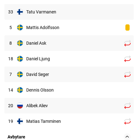
33
Tatu Varmanen
5
Mattis Adolfsson
8
Daniel Ask
18
Daniel Ljung
7
David Seger
14
Dennis Olsson
20
Alibek Aliev
19
Matias Tamminen
Avbytare