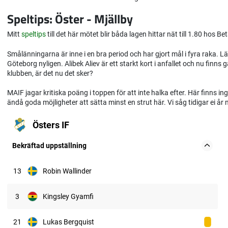
Speltips: Öster - Mjällby
Mitt
speltips
till det här mötet blir båda lagen hittar nät till 1.80 hos B
Smålänningarna är inne i en bra period och har gjort mål i fyra raka. L
Göteborg nyligen. Alibek Aliev är ett starkt kort i anfallet och nu finn
klubben, är det nu det sker?
MAIF jagar kritiska poäng i toppen för att inte halka efter. Här finns i
ändå goda möjligheter att sätta minst en strut här. Vi såg tidigar ei år
Östers IF
Bekräftad uppställning
13
Robin Wallinder
3
Kingsley Gyamfi
21
Lukas Bergquist