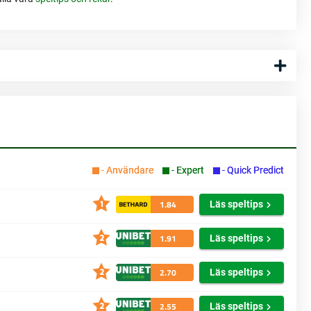
- Användare
- Användare
- Expert
- Expert
- Quick Predict
- Quick Predict
1.84
Läs speltips
1.91
Läs speltips
2.70
Läs speltips
2.55
Läs speltips