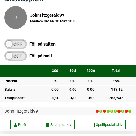
JohnFitzgerald99
J
Medlem sedan 30 May 2018
Följ på sajten
Följ på mail
30d
90d
2026
Total
Procent
0%
0%
0%
95%
Balans
0.00
0.00
0.00
-189.12
Träffprocent
0/0
0/0
0/0
288/542
JohnFitzgerald99
Profil
Speltipsarkiv
Speltipsstatistik