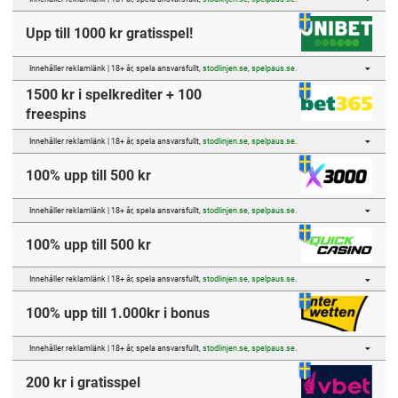
Upp till 1000 kr gratisspel!
Innehåller reklamlänk | 18+ år, spela ansvarsfullt,
stodlinjen.se
,
spelpaus.se
.
1500 kr i spelkrediter + 100
freespins
Innehåller reklamlänk | 18+ år, spela ansvarsfullt,
stodlinjen.se
,
spelpaus.se
.
100% upp till 500 kr
Innehåller reklamlänk | 18+ år, spela ansvarsfullt,
stodlinjen.se
,
spelpaus.se
.
100% upp till 500 kr
Innehåller reklamlänk | 18+ år, spela ansvarsfullt,
stodlinjen.se
,
spelpaus.se
.
100% upp till 1.000kr i bonus
Innehåller reklamlänk | 18+ år, spela ansvarsfullt,
stodlinjen.se
,
spelpaus.se
.
200 kr i gratisspel