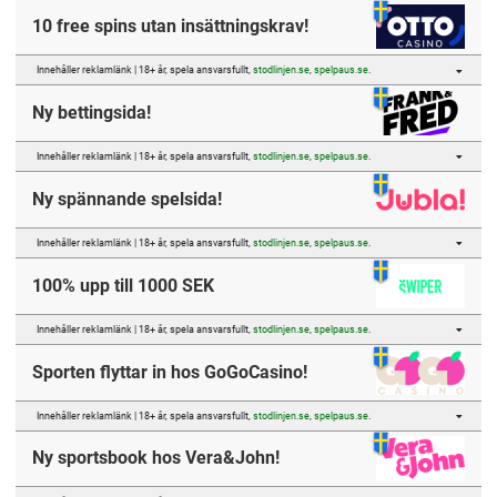
10 free spins utan insättningskrav!
Innehåller reklamlänk | 18+ år, spela ansvarsfullt,
stodlinjen.se
,
spelpaus.se
.
Ny bettingsida!
Innehåller reklamlänk | 18+ år, spela ansvarsfullt,
stodlinjen.se
,
spelpaus.se
.
Ny spännande spelsida!
Innehåller reklamlänk | 18+ år, spela ansvarsfullt,
stodlinjen.se
,
spelpaus.se
.
100% upp till 1000 SEK
Innehåller reklamlänk | 18+ år, spela ansvarsfullt,
stodlinjen.se
,
spelpaus.se
.
Sporten flyttar in hos GoGoCasino!
Innehåller reklamlänk | 18+ år, spela ansvarsfullt,
stodlinjen.se
,
spelpaus.se
.
Ny sportsbook hos Vera&John!