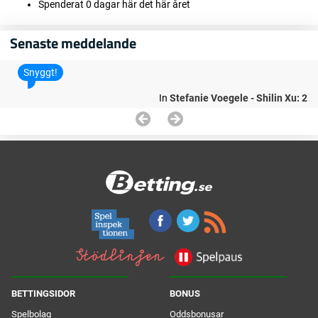
Spenderat 0 dagar här det här året
Senaste meddelande
Snyggt!
In
Stefanie Voegele - Shilin Xu: 2
BETTINGSIDOR
BONUS
Spelbolag
Oddsbonusar