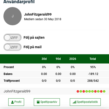
Användarprofil
JohnFitzgerald99
J
Medlem sedan 30 May 2018
Följ på sajten
Följ på mail
30d
90d
2026
Total
Procent
0%
0%
0%
95%
Balans
0.00
0.00
0.00
-189.12
Träffprocent
0/0
0/0
0/0
288/542
JohnFitzgerald99
Profil
Speltipsarkiv
Speltipsstatistik