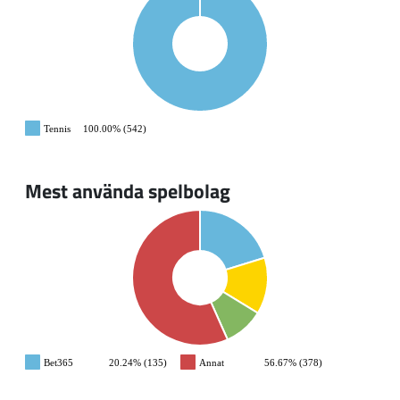
Tennis
100.00% (542)
Mest använda spelbolag
Bet365
20.24% (135)
Annat
56.67% (378)