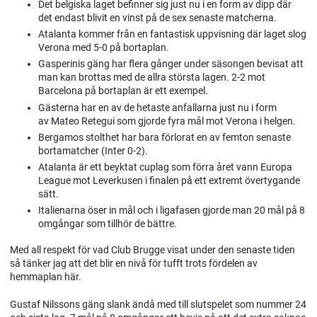
Det belgiska laget befinner sig just nu i en form av dipp där
det endast blivit en vinst på de sex senaste matcherna.
Atalanta kommer från en fantastisk uppvisning där laget slog
Verona med 5-0 på bortaplan.
Gasperinis gäng har flera gånger under säsongen bevisat att
man kan brottas med de allra största lagen. 2-2 mot
Barcelona på bortaplan är ett exempel.
Gästerna har en av de hetaste anfallarna just nu i form
av Mateo Retegui som gjorde fyra mål mot Verona i helgen.
Bergamos stolthet har bara förlorat en av femton senaste
bortamatcher (Inter 0-2).
Atalanta är ett beyktat cuplag som förra året vann Europa
League mot Leverkusen i finalen på ett extremt övertygande
sätt.
Italienarna öser in mål och i ligafasen gjorde man 20 mål på 8
omgångar som tillhör de bättre.
Med all respekt för vad Club Brugge visat under den senaste tiden
så tänker jag att det blir en nivå för tufft trots fördelen av
hemmaplan här.
Gustaf Nilssons gäng slank ändå med till slutspelet som nummer 24