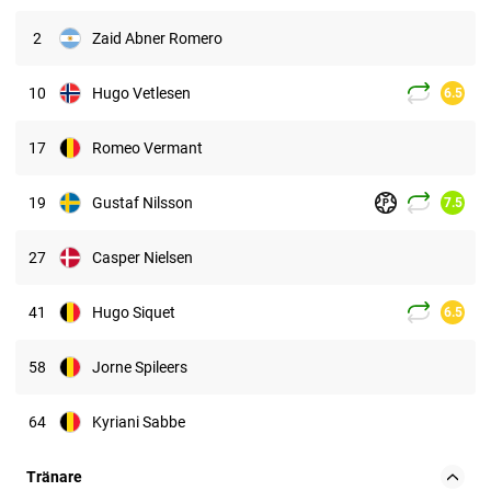
2
Zaid Abner Romero
10
Hugo Vetlesen
6.5
17
Romeo Vermant
19
Gustaf Nilsson
7.5
27
Casper Nielsen
41
Hugo Siquet
6.5
58
Jorne Spileers
64
Kyriani Sabbe
Tränare