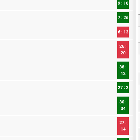
9 : 10
7 : 26
6 : 13
26 :
20
38 :
12
27 : 2
30 :
34
27 :
14