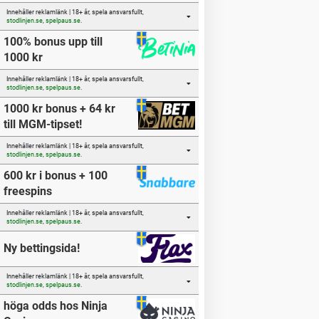
Innehåller reklamlänk | 18+ år, spela ansvarsfullt,
stodlinjen.se
,
spelpaus.se
.
100% bonus upp till
1000 kr
Innehåller reklamlänk | 18+ år, spela ansvarsfullt,
stodlinjen.se
,
spelpaus.se
.
1000 kr bonus + 64 kr
till MGM-tipset!
Innehåller reklamlänk | 18+ år, spela ansvarsfullt,
stodlinjen.se
,
spelpaus.se
.
600 kr i bonus + 100
freespins
Innehåller reklamlänk | 18+ år, spela ansvarsfullt,
stodlinjen.se
,
spelpaus.se
.
Ny bettingsida!
Innehåller reklamlänk | 18+ år, spela ansvarsfullt,
stodlinjen.se
,
spelpaus.se
.
höga odds hos Ninja