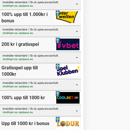
Innehåller reklamlänk | 18+ år, spela ansvarsfullt,
stodlinjen.se
,
spelpaus.se
.
100% upp till 1.000kr i
bonus
Innehåller reklamlänk | 18+ år, spela ansvarsfullt,
stodlinjen.se
,
spelpaus.se
.
200 kr i gratisspel
Innehåller reklamlänk | 18+ år, spela ansvarsfullt,
stodlinjen.se
,
spelpaus.se
.
Gratisspel upp till
1000kr
Innehåller reklamlänk | 18+ år, spela ansvarsfullt,
stodlinjen.se
,
spelpaus.se
.
100% upp till 1000 kr
Innehåller reklamlänk | 18+ år, spela ansvarsfullt,
stodlinjen.se
,
spelpaus.se
.
Upp till 1000 kr i bonus