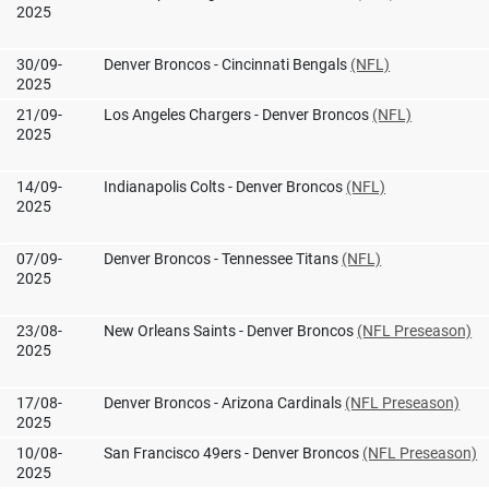
2025
30/09-
Denver Broncos - Cincinnati Bengals
(NFL)
2025
21/09-
Los Angeles Chargers - Denver Broncos
(NFL)
2025
14/09-
Indianapolis Colts - Denver Broncos
(NFL)
2025
07/09-
Denver Broncos - Tennessee Titans
(NFL)
2025
23/08-
New Orleans Saints - Denver Broncos
(NFL Preseason)
2025
17/08-
Denver Broncos - Arizona Cardinals
(NFL Preseason)
2025
10/08-
San Francisco 49ers - Denver Broncos
(NFL Preseason)
2025