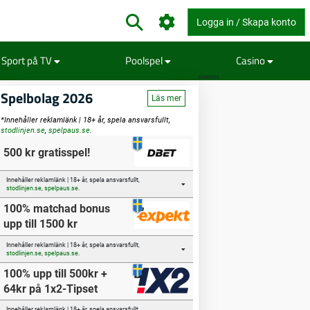
Logga in / Skapa konto
Sport på TV
Poolspel
Casino
ANNONS
Spelbolag 2026
Läs mer
*Innehåller reklamlänk | 18+ år, spela ansvarsfullt,
stodlinjen.se
,
spelpaus.se
.
500 kr gratisspel!
Innehåller reklamlänk | 18+ år, spela ansvarsfullt,
stodlinjen.se
,
spelpaus.se
.
100% matchad bonus
upp till 1500 kr
Innehåller reklamlänk | 18+ år, spela ansvarsfullt,
stodlinjen.se
,
spelpaus.se
.
100% upp till 500kr +
64kr på 1x2-Tipset
Innehåller reklamlänk | 18+ år, spela ansvarsfullt,