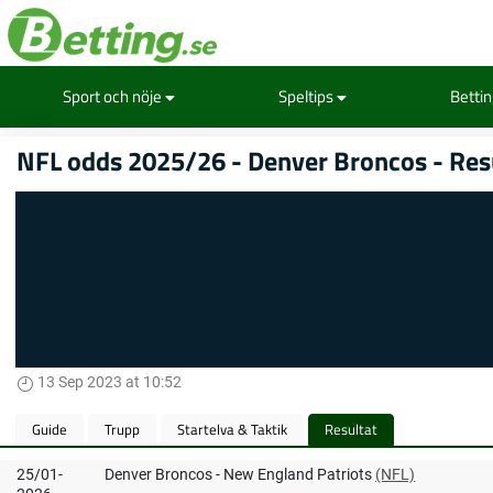
Sport och nöje
Speltips
Betti
NFL odds 2025/26 - Denver Broncos - Res
13 Sep 2023 at 10:52
Guide
Trupp
Startelva & Taktik
Resultat
25/01-
Denver Broncos - New England Patriots
(NFL)