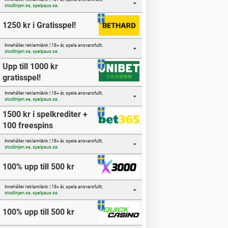
stodlinjen.se
,
spelpaus.se
.
1250 kr i Gratisspel!
Innehåller reklamlänk | 18+ år, spela ansvarsfullt,
stodlinjen.se
,
spelpaus.se
.
Upp till 1000 kr
gratisspel!
Innehåller reklamlänk | 18+ år, spela ansvarsfullt,
stodlinjen.se
,
spelpaus.se
.
1500 kr i spelkrediter +
100 freespins
Innehåller reklamlänk | 18+ år, spela ansvarsfullt,
stodlinjen.se
,
spelpaus.se
.
100% upp till 500 kr
Innehåller reklamlänk | 18+ år, spela ansvarsfullt,
stodlinjen.se
,
spelpaus.se
.
100% upp till 500 kr