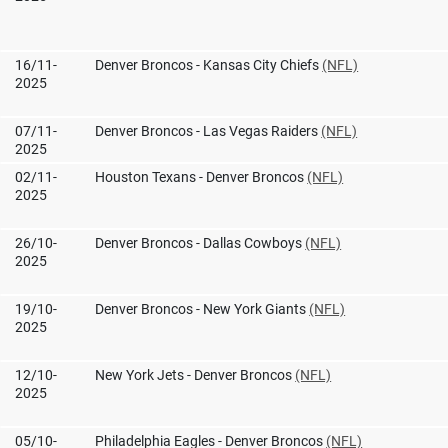
16/11-
Denver Broncos - Kansas City Chiefs
(NFL)
2025
07/11-
Denver Broncos - Las Vegas Raiders
(NFL)
2025
02/11-
Houston Texans - Denver Broncos
(NFL)
2025
26/10-
Denver Broncos - Dallas Cowboys
(NFL)
2025
19/10-
Denver Broncos - New York Giants
(NFL)
2025
12/10-
New York Jets - Denver Broncos
(NFL)
2025
05/10-
Philadelphia Eagles - Denver Broncos
(NFL)