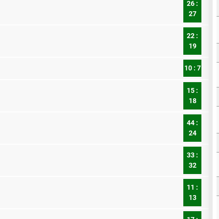
26 :
27
22 :
19
10 : 7
15 :
18
44 :
24
33 :
32
11 :
13