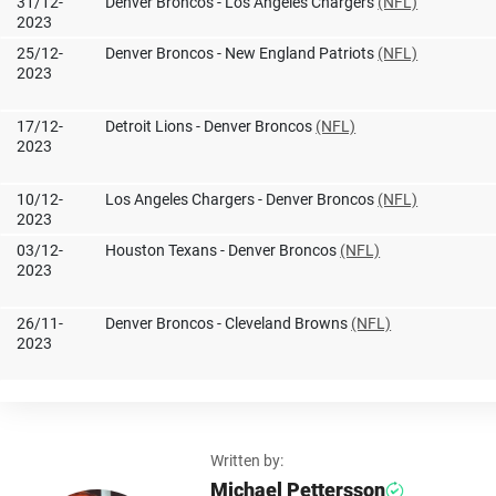
31/12-
Denver Broncos - Los Angeles Chargers
(NFL)
2023
25/12-
Denver Broncos - New England Patriots
(NFL)
2023
17/12-
Detroit Lions - Denver Broncos
(NFL)
2023
10/12-
Los Angeles Chargers - Denver Broncos
(NFL)
2023
03/12-
Houston Texans - Denver Broncos
(NFL)
2023
26/11-
Denver Broncos - Cleveland Browns
(NFL)
2023
Written by:
Michael Pettersson