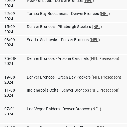
29/09-
New York Jets - Denver Broncos
(NFL)
2024
22/09-
Tampa Bay Buccaneers - Denver Broncos
(NFL)
2024
15/09-
Denver Broncos - Pittsburgh Steelers
(NFL)
2024
08/09-
Seattle Seahawks - Denver Broncos
(NFL)
2024
25/08-
Denver Broncos - Arizona Cardinals
(NFL Preseason)
2024
19/08-
Denver Broncos - Green Bay Packers
(NFL Preseason)
2024
11/08-
Indianapolis Colts - Denver Broncos
(NFL Preseason)
2024
07/01-
Las Vegas Raiders - Denver Broncos
(NFL)
2024