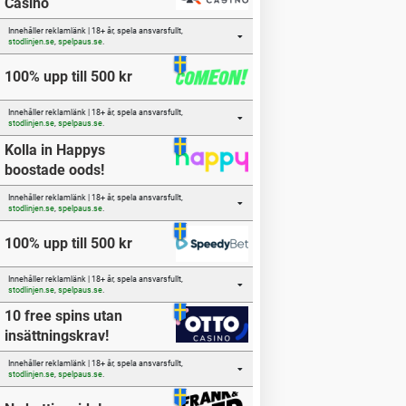
Casino
Innehåller reklamlänk | 18+ år, spela ansvarsfullt,
stodlinjen.se
,
spelpaus.se
.
100% upp till 500 kr
Innehåller reklamlänk | 18+ år, spela ansvarsfullt,
stodlinjen.se
,
spelpaus.se
.
Kolla in Happys
boostade oods!
Innehåller reklamlänk | 18+ år, spela ansvarsfullt,
stodlinjen.se
,
spelpaus.se
.
100% upp till 500 kr
Innehåller reklamlänk | 18+ år, spela ansvarsfullt,
stodlinjen.se
,
spelpaus.se
.
10 free spins utan
insättningskrav!
Innehåller reklamlänk | 18+ år, spela ansvarsfullt,
stodlinjen.se
,
spelpaus.se
.