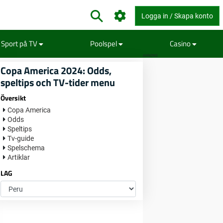
Logga in / Skapa konto
Sport på TV
Poolspel
Casino
ANNONS
Copa America 2024: Odds,
speltips och TV-tider menu
Översikt
Copa America
Odds
Speltips
Tv-guide
Spelschema
Artiklar
LAG