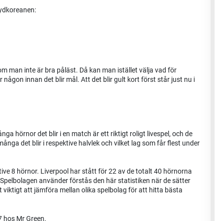
sydkoreanen:
 om man inte är bra påläst. Då kan man istället välja vad för
någon innan det blir mål. Att det blir gult kort först står just nu i
a hörnor det blir i en match är ett riktigt roligt livespel, och de
ånga det blir i respektive halvlek och vilket lag som får flest under
ive 8 hörnor. Liverpool har stått för 22 av de totalt 40 hörnorna
). Spelbolagen använder förstås den här statistiken när de sätter
t viktigt att jämföra mellan olika spelbolag för att hitta bästa
87 hos Mr Green.