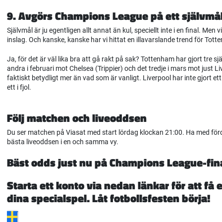
9. Avgörs Champions League på ett självmå
Självmål är ju egentligen allt annat än kul, speciellt inte i en final. Men 
inslag. Och kanske, kanske har vi hittat en illavarslande trend för Tot
Ja, för det är väl lika bra att gå rakt på sak? Tottenham har gjort tre s
andra i februari mot Chelsea (Trippier) och det tredje i mars mot just L
faktiskt betydligt mer än vad som är vanligt. Liverpool har inte gjort
ett i fjol.
Följ matchen och liveoddsen
Du ser matchen på Viasat med start lördag klockan 21:00. Ha med förd
bästa liveoddsen i en och samma vy.
Bäst odds just nu på Champions League-fin
Starta ett konto via nedan länkar för att 
dina specialspel. Låt fotbollsfesten börja!