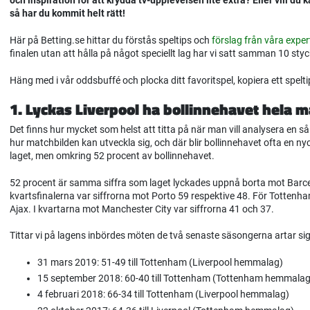
och inspiration för att krydda tv-upplevelsen lite extra? Eller vill 
så har du kommit helt rätt!
Här på Betting.se hittar du förstås speltips och
förslag från våra expe
finalen utan att hålla på något speciellt lag har vi satt samman 10 styc
Häng med i vår oddsbuffé och plocka ditt favoritspel, kopiera ett speltip
1. Lyckas Liverpool ha bollinnehavet hela 
Det finns hur mycket som helst att titta på när man vill analysera en
hur matchbilden kan utveckla sig, och där blir bollinnehavet ofta en ny
laget, men omkring 52 procent av bollinnehavet.
52 procent är samma siffra som laget lyckades uppnå borta mot Barce
kvartsfinalerna var siffrorna mot Porto 59 respektive 48. För Tottenha
Ajax. I kvartarna mot Manchester City var siffrorna 41 och 37.
Tittar vi på lagens inbördes möten de två senaste säsongerna artar sig
31 mars 2019: 51-49 till Tottenham (Liverpool hemmalag)
15 september 2018: 60-40 till Tottenham (Tottenham hemmalag
4 februari 2018: 66-34 till Tottenham (Liverpool hemmalag)