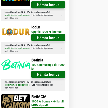
Hämta bonus
Innehåller reklamlänk | 18+ år, spela ansvarsfullt,
stodlinjen.se
,
spelpaus.se
. | Läs fullständiga regler
och villkor
här
.
lodur
Upp till 1000 kr i bonus
Hämta bonus
Innehåller reklamlänk | 18+ år, spela ansvarsfullt,
stodlinjen.se
,
spelpaus.se
. | Läs fullständiga regler
och villkor
här
.
Betinia
100% bonus upp till 1000
kr
Hämta bonus
Innehåller reklamlänk | 18+ år, spela ansvarsfullt,
stodlinjen.se
,
spelpaus.se
. | Läs fullständiga regler
och villkor
här
.
BetMGM
1000 kr bonus + 64 kr till
MGM-tipset!