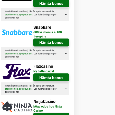
Hämta bonus
Innehåller reklamlänk | 18+ år, spela ansvarsfullt,
stodlinjen.se
,
spelpaus.se
. | Läs fullständiga regler
och villkor
här
.
Snabbare
600 kr i bonus + 100
freespins
Hämta bonus
Innehåller reklamlänk | 18+ år, spela ansvarsfullt,
stodlinjen.se
,
spelpaus.se
. | Läs fullständiga regler
och villkor
här
.
Flaxcasino
Ny bettingsida!
Hämta bonus
Innehåller reklamlänk | 18+ år, spela ansvarsfullt,
stodlinjen.se
,
spelpaus.se
. | Läs fullständiga regler
och villkor
här
.
NinjaCasino
höga odds hos Ninja
Casino