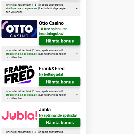
Innehåller reklamlänk | 18+ år, spela ansvarsfullt,
stodlinjen.se
,
spelpaus.se
. | Läs fullständiga regler
och villkor
här
.
Otto Casino
10 free spins utan
insättningskrav!
Hämta bonus
Innehåller reklamlänk | 18+ år, spela ansvarsfullt,
stodlinjen.se
,
spelpaus.se
. | Läs fullständiga regler
och villkor
här
.
Frank&Fred
Ny bettingsida!
Hämta bonus
Innehåller reklamlänk | 18+ år, spela ansvarsfullt,
stodlinjen.se
,
spelpaus.se
. | Läs fullständiga regler
och villkor
här
.
Jubla
Ny spännande spelsida!
Hämta bonus
Innehåller reklamlänk | 18+ år, spela ansvarsfullt,