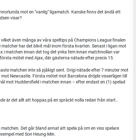
annorlunda mot en "vanlig" ligamatch. Kanske finns det ändå ett
ddsen visar?
t, vilket även många av våra speltips på Champions League finalen
 matcher har det blivit mål inom första kvarten. Senast i ligan mot
jax i matchen innan det tog det ynka fem innan matchnollan var
örsta mötet med Ajax, där gästerna nätade efter precis 15.
enaste matchen inte så pjåkigt sent. Origi nätade efter 7 minuter mot
 mot Newcastle. Första mötet mot Barcelona dröjde visserligen till
ål mot Huddersfield i matchen innan – efter endast en (1) spelad
ande är det allt att hoppas på en spräckt nolla redan från start..
 i matchen. Det går bland annat att spela på om en viss spelare
ret exempel med Son Heung-Min.