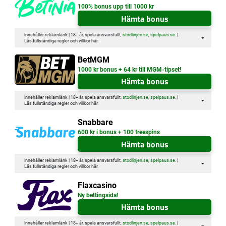
100% bonus upp till 1000 kr
Hämta bonus
Innehåller reklamlänk | 18+ år, spela ansvarsfullt,
stodlinjen.se
,
spelpaus.se
. |
Läs fullständiga regler och villkor
här
.
BetMGM
1000 kr bonus + 64 kr till MGM-tipset!
Hämta bonus
Innehåller reklamlänk | 18+ år, spela ansvarsfullt,
stodlinjen.se
,
spelpaus.se
. |
Läs fullständiga regler och villkor
här
.
Snabbare
600 kr i bonus + 100 freespins
Hämta bonus
Innehåller reklamlänk | 18+ år, spela ansvarsfullt,
stodlinjen.se
,
spelpaus.se
. |
Läs fullständiga regler och villkor
här
.
Flaxcasino
Ny bettingsida!
Hämta bonus
Innehåller reklamlänk | 18+ år, spela ansvarsfullt,
stodlinjen.se
,
spelpaus.se
. |