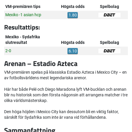
VM-premiären tips
Högsta odds
Spelbolag
Mexiko -1 asian hcp
1.80
Resultattips:
Mexiko - Sydafrika
slutresultat
Högsta odds
Spelbolag
2-0
6.10
Arenan – Estadio Azteca
VM-premiären spelas på klassiska Estadio Azteca i Mexico City – en
av fotbollsvärldens mest legendariska arenor.
Här har både Pelé och Diego Maradona lyft VM-bucklan och arenan
blir nu historisk som den första någonsin att arrangera matcher i tre
olika världsmästerskap.
Den höga höjden i Mexico City kan dessutom bli en viktig faktor,
särskilt för Sydafrika som inte är vana vid förhållandena.
Sammanfattning