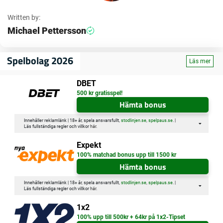
Villkor och krav:
Referera till
DBET
för T&C I sin helhet gällande detta
erbjudande
Written by:
Michael Pettersson
Spelbolag 2026
Läs mer
DBET
500 kr gratisspel!
Hämta bonus
Innehåller reklamlänk | 18+ år, spela ansvarsfullt,
stodlinjen.se
,
spelpaus.se
. |
Läs fullständiga regler och villkor
här
.
Expekt
100% matchad bonus upp till 1500 kr
Hämta bonus
Innehåller reklamlänk | 18+ år, spela ansvarsfullt,
stodlinjen.se
,
spelpaus.se
. |
Läs fullständiga regler och villkor
här
.
1x2
100% upp till 500kr + 64kr på 1x2-Tipset