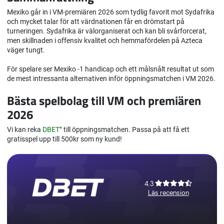
Mexiko går in i VM-premiären 2026 som tydlig favorit mot Sydafrika
och mycket talar för att värdnationen får en drömstart på
turneringen.
Sydafrika är välorganiserat och kan bli svårforcerat,
men skillnaden i offensiv kvalitet och hemmafördelen på Azteca
väger tungt.
För spelare ser Mexiko -1 handicap och ett målsnålt resultat ut som
de mest intressanta alternativen inför öppningsmatchen i VM 2026.
Bästa spelbolag till VM och premiären
2026
Vi kan reka
DBET
*
till öppningsmatchen. Passa på att få ett
gratisspel upp till 500kr som ny kund!
4.3
Läs recension