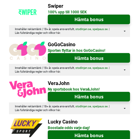
Swiper
100% upp till 1000 SEK
Hämta bonus
Innehåller reklamlänk | 18+ år, spela ansvarsfullt,
stodlinjen.se
,
spelpaus.se
. |
Läs fullständiga regler och villkor
här
.
GoGoCasino
Sporten flyttar in hos GoGoCasino!
Hämta bonus
Innehåller reklamlänk | 18+ år, spela ansvarsfullt,
stodlinjen.se
,
spelpaus.se
. |
Läs fullständiga regler och villkor
här
.
VeraJohn
Ny sportsbook hos Vera&John!
Hämta bonus
Innehåller reklamlänk | 18+ år, spela ansvarsfullt,
stodlinjen.se
,
spelpaus.se
. |
Läs fullständiga regler och villkor
här
.
Lucky Casino
Boostade odds varje dag!
Hämta bonus