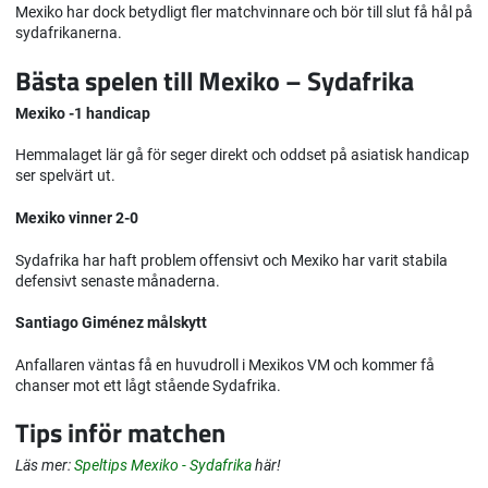
Mexiko har dock betydligt fler matchvinnare och bör till slut få hål på
sydafrikanerna.
Bästa spelen till Mexiko – Sydafrika
Mexiko -1 handicap
Hemmalaget lär gå för seger direkt och oddset på asiatisk handicap
ser spelvärt ut.
Mexiko vinner 2-0
Sydafrika har haft problem offensivt och Mexiko har varit stabila
defensivt senaste månaderna.
Santiago Giménez målskytt
Anfallaren väntas få en huvudroll i Mexikos VM och kommer få
chanser mot ett lågt stående Sydafrika.
Tips inför matchen
Läs mer:
Speltips Mexiko - Sydafrika
här!