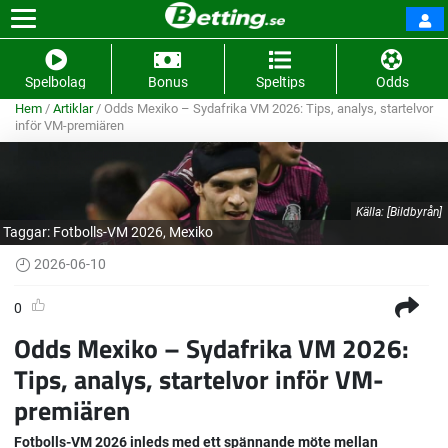
Spelbolag
Bonus
Speltips
Odds
Hem
/
Artiklar
/
Odds Mexiko – Sydafrika VM 2026: Tips, analys, startelvor
inför VM-premiären
Källa: [Bildbyrån]
Taggar:
Fotbolls-VM 2026
,
Mexiko
2026-06-10
0
Odds Mexiko – Sydafrika VM 2026:
Tips, analys, startelvor inför VM-
premiären
Fotbolls-VM 2026 inleds med ett spännande möte mellan