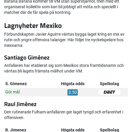
Bafana Bafana kommer till VM utan superstjärnor, men med ett
organiserat kollektiv som kan bli jobbigt att möta och speciellt i
matcher där de får spela på kontring.
Lagnyheter Mexiko
Förbundskapten Javier Aguirre väntas bygga laget kring en mix av
rutin och yngre offensiva talanger.
Här följer tre nyckelspelare hos
mexxarna:
Santiago Giménez
Anfallaren har etablerat sig som Mexikos stora framtidsnamn och
väntas bli lagets främsta målhot under VM.
S. Gimenez
Högsta odds
Spelbolag
Gör mål
2.50
Raul Jiménez
Den rutinerade Fulham-anfallaren ger laget tyngd och erfarenhet i
offensiven.
R. Jimenez
Högsta odds
Spelbolag