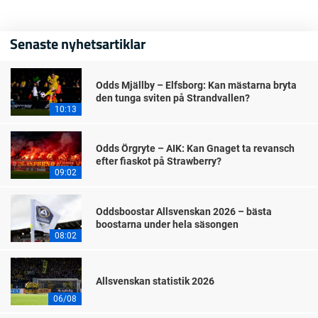
Senaste nyhetsartiklar
Odds Mjällby – Elfsborg: Kan mästarna bryta
den tunga sviten på Strandvallen?
10:13
Odds Örgryte – AIK: Kan Gnaget ta revansch
efter fiaskot på Strawberry?
09:02
Oddsboostar Allsvenskan 2026 – bästa
boostarna under hela säsongen
08:02
Allsvenskan statistik 2026
06/08