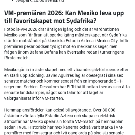
Avspark: 20.00 svensk tid
VM-premiären 2026: Kan Mexiko leva upp
till favoritskapet mot Sydafrika?
Fotbolls-VM 2026 drar äntligen igång och det är värdnationen
Mexiko som får äran att sparka igång mästerskapet när Sydafrika
står för motståndet på klassiska Estadio Azteca i Mexico City. Inför
premiären pekar oddsen tydligt mot en mexikansk seger, men
frågan är om Bafana Bafana kan överraska redan i turneringens
första match.
Mexiko går in i mästerskapet med ett växande självförtroende efter
en stark uppladdning. Javier Aguirres lag är obesegrat i sina sex
senaste matcher och kommer senast från en imponerande 5–1-
seger mot Serbien. Dessutom har El Tri hållit nollan i sex av sina åtta
senaste landskamper, något som talar för att laget är
välorganiserat inför VM-starten.
Hemmaplansfördelen kan också bli avgörande. Över 80 000
åskådare väntas fylla Estadio Azteca och skapa en elektrisk
atmosfär när Mexiko spelar sin första VM-match på hemmaplan
sedan 1986. Historiskt har mexikanerna också varit starka i VM-
premiärer med fem segrar och två oavgjorda på sina sju senaste