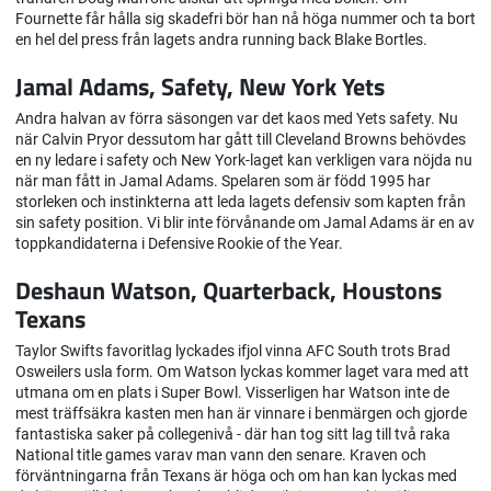
Fournette får hålla sig skadefri bör han nå höga nummer och ta bort
en hel del press från lagets andra running back Blake Bortles.
Jamal Adams, Safety, New York Yets
Andra halvan av förra säsongen var det kaos med Yets safety. Nu
när Calvin Pryor dessutom har gått till Cleveland Browns behövdes
en ny ledare i safety och New York-laget kan verkligen vara nöjda nu
när man fått in Jamal Adams. Spelaren som är född 1995 har
storleken och instinkterna att leda lagets defensiv som kapten från
sin safety position. Vi blir inte förvånande om Jamal Adams är en av
toppkandidaterna i Defensive Rookie of the Year.
Deshaun Watson, Quarterback, Houstons
Texans
Taylor Swifts favoritlag lyckades ifjol vinna AFC South trots Brad
Osweilers usla form. Om Watson lyckas kommer laget vara med att
utmana om en plats i Super Bowl. Visserligen har Watson inte de
mest träffsäkra kasten men han är vinnare i benmärgen och gjorde
fantastiska saker på collegenivå - där han tog sitt lag till två raka
National title games varav man vann den senare. Kraven och
förväntningarna från Texans är höga och om han kan lyckas med