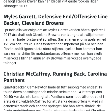
de högt ställda kraven kan han bli den viktigaste rookien i ligan
säsongen 2017.
Myles Garrett, Defensive End/Offensive Line
Backer, Cleveland Browns
I princip alla var eniga om att Myles Garret var den bästa spelaren i
2017 års draft och Cleveland Browns var tvungna att välja honom
när man hade förstavalet i draften. Garret är en enorm spelare med
193 cm och 123 kg. Hans fystester har imponerat på alla och han
förväntas bli ligans nästa stora stjärna. Lyckas han kommer han
vara en mardröm för motståndarnas offensiv men om han skulle
misslyckas blir han ännu en av Browns misslyckade överhypade
talanger.
Christian McCaffrey, Running Back, Carolina
Panthers
Quarterbacken Cam Newton hade en tuff säsong med endast 19
touch down passningar och mindre smickrande 14 interceptions.
Därför var det inte konstigt att Panthers, som hade åttonde valet i
årets draft, valde McCaffrey för att stärka deras offensiv. Med sin
genomskärande och snabba springstil bör han sätta skräck i de
flesta motståndarna och förväntningarna är skyhöga på Christian