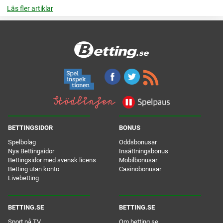
Läs fler artiklar
BETTINGSIDOR
BONUS
Spelbolag
Oddsbonusar
Nya Bettingsidor
Insättningsbonus
Bettingsidor med svensk licens
Mobilbonusar
Betting utan konto
Casinobonusar
Livebetting
BETTING.SE
BETTING.SE
Sport på TV
Om betting.se