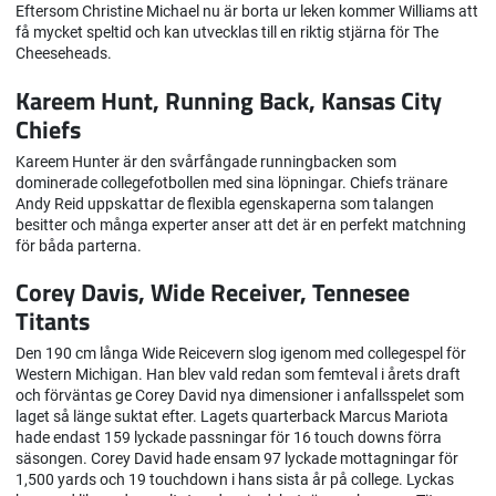
Eftersom Christine Michael nu är borta ur leken kommer Williams att
få mycket speltid och kan utvecklas till en riktig stjärna för The
Cheeseheads.
Kareem Hunt, Running Back, Kansas City
Chiefs
Kareem Hunter är den svårfångade runningbacken som
dominerade collegefotbollen med sina löpningar. Chiefs tränare
Andy Reid uppskattar de flexibla egenskaperna som talangen
besitter och många experter anser att det är en perfekt matchning
för båda parterna.
Corey Davis, Wide Receiver, Tennesee
Titants
Den 190 cm långa Wide Reicevern slog igenom med collegespel för
Western Michigan. Han blev vald redan som femteval i årets draft
och förväntas ge Corey David nya dimensioner i anfallsspelet som
laget så länge suktat efter. Lagets quarterback Marcus Mariota
hade endast 159 lyckade passningar för 16 touch downs förra
säsongen. Corey David hade ensam 97 lyckade mottagningar för
1,500 yards och 19 touchdown i hans sista år på college. Lyckas