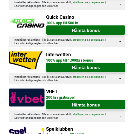
Innehåller reklamlänk | 18+ år, spela ansvarsfullt,
stodlinjen.se
,
spelpaus.se
. |
Läs fullständiga regler och villkor
här
.
Quick Casino
100% upp till 500 kr
Hämta bonus
Innehåller reklamlänk | 18+ år, spela ansvarsfullt,
stodlinjen.se
,
spelpaus.se
. |
Läs fullständiga regler och villkor
här
.
Interwetten
100% upp till 1.000kr i bonus
Hämta bonus
Innehåller reklamlänk | 18+ år, spela ansvarsfullt,
stodlinjen.se
,
spelpaus.se
. |
Läs fullständiga regler och villkor
här
.
VBET
200 kr i gratisspel
Hämta bonus
Innehåller reklamlänk | 18+ år, spela ansvarsfullt,
stodlinjen.se
,
spelpaus.se
. |
Läs fullständiga regler och villkor
här
.
Spelklubben