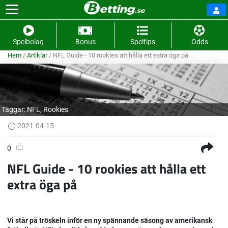
Spelbolag
Bonus
Speltips
Odds
Hem
/
Artiklar
/
NFL Guide - 10 rookies att hålla ett extra öga på
Taggar:
NFL
,
Rookies
2021-04-15
0
NFL Guide - 10 rookies att hålla ett
extra öga på
Vi står på tröskeln inför en ny spännande säsong av amerikansk