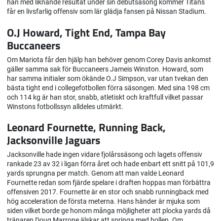
han med liknande resultat under sin debutsäsong kommer Titans
får en livsfarlig offensiv som lär glädja fansen på Nissan Stadium.
O.J Howard, Tight End, Tampa Bay
Buccaneers
Om Mariota får den hjälp han behöver genom Corey Davis ankomst
gäller samma sak för Buccaneers Jameis Winston. Howard, som
har samma initialer som ökände O.J Simpson, var utan tvekan den
bästa tight end i collegefotbollen förra säsongen. Med sina 198 cm
och 114 kg är han stor, snabb, atletiskt och kraftfull vilket passar
Winstons fotbollssyn alldeles utmärkt.
Leonard Fournette, Running Back,
Jacksonville Jaguars
Jacksonville hade ingen vidare fjolårssäsong och lagets offensiv
rankade 23 av 32 i ligan förra året och hade enbart ett snitt på 101,9
yards sprungna per match. Genom att man valde Leonard
Fournette redan som fjärde spelare i draften hoppas man förbättra
offensiven 2017. Fournette är en stor och snabb runningback med
hög acceleration de första meterna. Hans händer är mjuka som
siden vilket borde ge honom många möjligheter att plocka yards då
tränaren Doug Marrone älskar att springa med bollen. Om