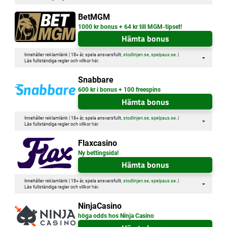
BetMGM
1000 kr bonus + 64 kr till MGM-tipset!
Hämta bonus
Innehåller reklamlänk | 18+ år, spela ansvarsfullt,
stodlinjen.se
,
spelpaus.se
. |
Läs fullständiga regler och villkor
här
.
Snabbare
600 kr i bonus + 100 freespins
Hämta bonus
Innehåller reklamlänk | 18+ år, spela ansvarsfullt,
stodlinjen.se
,
spelpaus.se
. |
Läs fullständiga regler och villkor
här
.
Flaxcasino
Ny bettingsida!
Hämta bonus
Innehåller reklamlänk | 18+ år, spela ansvarsfullt,
stodlinjen.se
,
spelpaus.se
. |
Läs fullständiga regler och villkor
här
.
NinjaCasino
höga odds hos Ninja Casino