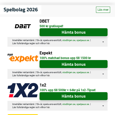
Spelbolag 2026
Läs mer
DBET
500 kr gratisspel!
Hämta bonus
Innehåller reklamlänk | 18+ år, spela ansvarsfullt,
stodlinjen.se
,
spelpaus.se
. |
Läs fullständiga regler och villkor
här
.
Expekt
100% matchad bonus upp till 1500 kr
Hämta bonus
Innehåller reklamlänk | 18+ år, spela ansvarsfullt,
stodlinjen.se
,
spelpaus.se
. |
Läs fullständiga regler och villkor
här
.
1x2
100% upp till 500kr + 64kr på 1x2-Tipset
Hämta bonus
Innehåller reklamlänk | 18+ år, spela ansvarsfullt,
stodlinjen.se
,
spelpaus.se
. |
Läs fullständiga regler och villkor
här
.