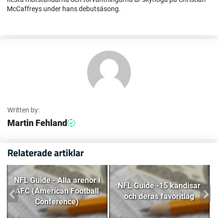
McCaffreys under hans debutsäsong.
Written by:
Martin Fehland
Relaterade artiklar
NFL Guide - Alla arenor i
NFL Guide -15 kändisar
AFC (American Football
och deras favoritlag
Conference)