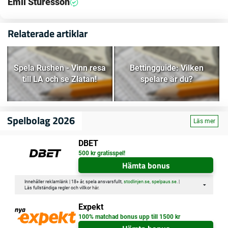
Emil Sturesson
Relaterade artiklar
Spela Rushen - Vinn resa
Bettingguide: Vilken
till LA och se Zlatan!
spelare är du?
Spelbolag 2026
Läs mer
DBET
500 kr gratisspel!
Hämta bonus
Innehåller reklamlänk | 18+ år, spela ansvarsfullt,
stodlinjen.se
,
spelpaus.se
. |
Läs fullständiga regler och villkor
här
.
Expekt
100% matchad bonus upp till 1500 kr