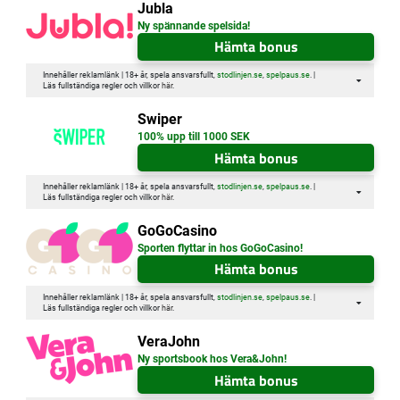
Jubla
Ny spännande spelsida!
Hämta bonus
Innehåller reklamlänk | 18+ år, spela ansvarsfullt,
stodlinjen.se
,
spelpaus.se
. |
Läs fullständiga regler och villkor
här
.
Swiper
100% upp till 1000 SEK
Hämta bonus
Innehåller reklamlänk | 18+ år, spela ansvarsfullt,
stodlinjen.se
,
spelpaus.se
. |
Läs fullständiga regler och villkor
här
.
GoGoCasino
Sporten flyttar in hos GoGoCasino!
Hämta bonus
Innehåller reklamlänk | 18+ år, spela ansvarsfullt,
stodlinjen.se
,
spelpaus.se
. |
Läs fullständiga regler och villkor
här
.
VeraJohn
Ny sportsbook hos Vera&John!
Hämta bonus