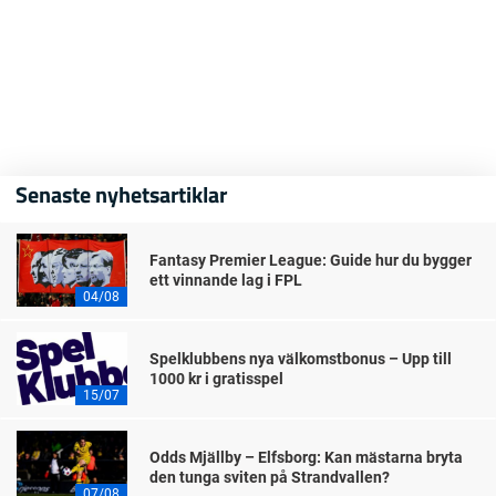
Senaste nyhetsartiklar
Fantasy Premier League: Guide hur du bygger
ett vinnande lag i FPL
04/08
Spelklubbens nya välkomstbonus – Upp till
1000 kr i gratisspel
15/07
Odds Mjällby – Elfsborg: Kan mästarna bryta
den tunga sviten på Strandvallen?
07/08