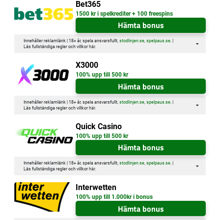
Bet365
1500 kr i spelkrediter + 100 freespins
Hämta bonus
Innehåller reklamlänk | 18+ år, spela ansvarsfullt,
stodlinjen.se
,
spelpaus.se
. |
Läs fullständiga regler och villkor
här
.
X3000
100% upp till 500 kr
Hämta bonus
Innehåller reklamlänk | 18+ år, spela ansvarsfullt,
stodlinjen.se
,
spelpaus.se
. |
Läs fullständiga regler och villkor
här
.
Quick Casino
100% upp till 500 kr
Hämta bonus
Innehåller reklamlänk | 18+ år, spela ansvarsfullt,
stodlinjen.se
,
spelpaus.se
. |
Läs fullständiga regler och villkor
här
.
Interwetten
100% upp till 1.000kr i bonus
Hämta bonus