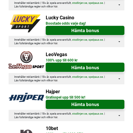
Innehåller reklamlänk | 18+ år, spela ansvarsfullt,
stodlinjen.se
,
spelpaus.se
. |
Läs fullständiga regler och villkor
här
.
Lucky Casino
Boostade odds varje dag!
Hämta bonus
Innehåller reklamlänk | 18+ år, spela ansvarsfullt,
stodlinjen.se
,
spelpaus.se
. |
Läs fullständiga regler och villkor
här
.
LeoVegas
100% upp till 600 kr
Hämta bonus
Innehåller reklamlänk | 18+ år, spela ansvarsfullt,
stodlinjen.se
,
spelpaus.se
. |
Läs fullständiga regler och villkor
här
.
Hajper
Gratisspel upp till 500 kr!
Hämta bonus
Innehåller reklamlänk | 18+ år, spela ansvarsfullt,
stodlinjen.se
,
spelpaus.se
. |
Läs fullständiga regler och villkor
här
.
10bet