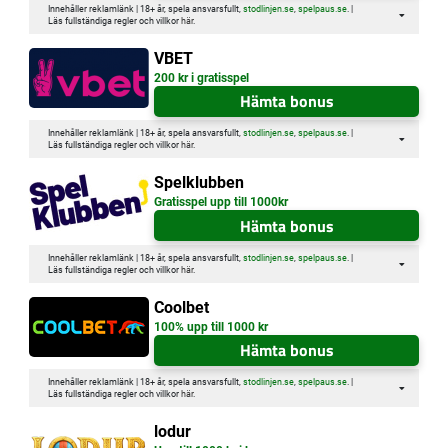
Innehåller reklamlänk | 18+ år, spela ansvarsfullt,
stodlinjen.se
,
spelpaus.se
. |
Läs fullständiga regler och villkor
här
.
VBET
200 kr i gratisspel
Hämta bonus
Innehåller reklamlänk | 18+ år, spela ansvarsfullt,
stodlinjen.se
,
spelpaus.se
. |
Läs fullständiga regler och villkor
här
.
Spelklubben
Gratisspel upp till 1000kr
Hämta bonus
Innehåller reklamlänk | 18+ år, spela ansvarsfullt,
stodlinjen.se
,
spelpaus.se
. |
Läs fullständiga regler och villkor
här
.
Coolbet
100% upp till 1000 kr
Hämta bonus
Innehåller reklamlänk | 18+ år, spela ansvarsfullt,
stodlinjen.se
,
spelpaus.se
. |
Läs fullständiga regler och villkor
här
.
lodur