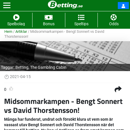
Spelbolag
Bonus
Speltips
Odds
Hem
/
Artiklar
/
Midsommarkampen - Bengt Sonnert vs David
Thorstensson!
Taggar:
Betting
,
The Gambling Cabin
2021-04-15
0
Midsommarkampen - Bengt Sonnert
vs David Thorstensson!
Många har funderat, undrat och försökt klura ut vem som är
vassast utav Bengt Sonnert och David Thorstensson när det