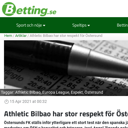
Sport och nöje
Speltips
Betti
Hem
/
Artiklar
/
Athletic Bilbao har stor respekt för Östersund
Taggar:
Athletic Bilbao
,
Europa League
,
Expekt
,
Östersund
15 Apr 2021 at 00:32
Athletic Bilbao har stor respekt för Ös
Östersunds FK ställs inför ytterligare ett stort test när den spanska