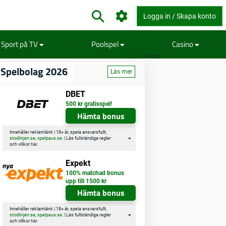
Logga in / Skapa konto
Sport på TV
Poolspel
Casino
ANNONS
Spelbolag 2026
Läs mer
DBET
500 kr gratisspel!
Hämta bonus
Innehåller reklamlänk | 18+ år, spela ansvarsfullt,
stodlinjen.se
,
spelpaus.se
. | Läs fullständiga regler
och villkor
här
.
Expekt
100% matchad bonus
upp till 1500 kr
Hämta bonus
Innehåller reklamlänk | 18+ år, spela ansvarsfullt,
stodlinjen.se
,
spelpaus.se
. | Läs fullständiga regler
och villkor
här
.