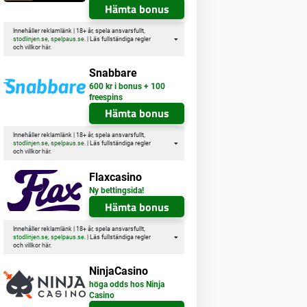
Hämta bonus
Innehåller reklamlänk | 18+ år, spela ansvarsfullt,
stodlinjen.se
,
spelpaus.se
. | Läs fullständiga regler
och villkor
här
.
Snabbare
600 kr i bonus + 100
freespins
Hämta bonus
Innehåller reklamlänk | 18+ år, spela ansvarsfullt,
stodlinjen.se
,
spelpaus.se
. | Läs fullständiga regler
och villkor
här
.
Flaxcasino
Ny bettingsida!
Hämta bonus
Innehåller reklamlänk | 18+ år, spela ansvarsfullt,
stodlinjen.se
,
spelpaus.se
. | Läs fullständiga regler
och villkor
här
.
NinjaCasino
höga odds hos Ninja
Casino