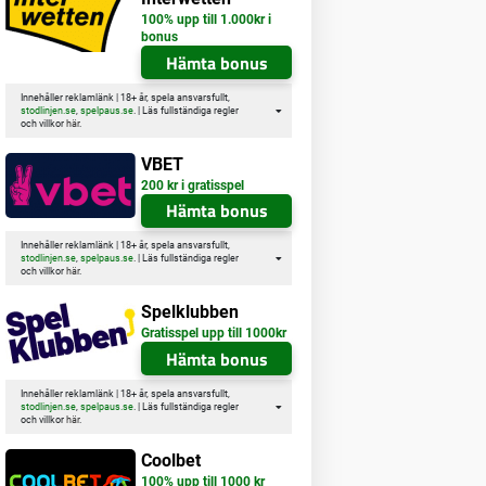
100% upp till 1.000kr i
bonus
Hämta bonus
Innehåller reklamlänk | 18+ år, spela ansvarsfullt,
stodlinjen.se
,
spelpaus.se
. | Läs fullständiga regler
och villkor
här
.
VBET
200 kr i gratisspel
Hämta bonus
Innehåller reklamlänk | 18+ år, spela ansvarsfullt,
stodlinjen.se
,
spelpaus.se
. | Läs fullständiga regler
och villkor
här
.
Spelklubben
Gratisspel upp till 1000kr
Hämta bonus
Innehåller reklamlänk | 18+ år, spela ansvarsfullt,
stodlinjen.se
,
spelpaus.se
. | Läs fullständiga regler
och villkor
här
.
Coolbet
100% upp till 1000 kr