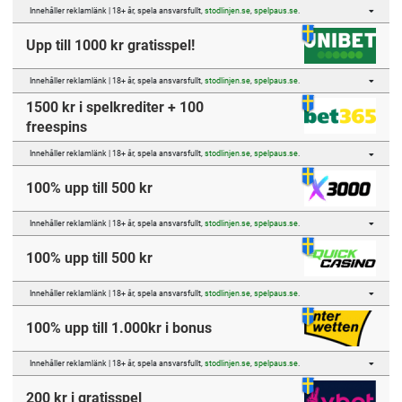
Innehåller reklamlänk | 18+ år, spela ansvarsfullt,
stodlinjen.se
,
spelpaus.se
.
Upp till 1000 kr gratisspel!
Innehåller reklamlänk | 18+ år, spela ansvarsfullt,
stodlinjen.se
,
spelpaus.se
.
1500 kr i spelkrediter + 100
freespins
Innehåller reklamlänk | 18+ år, spela ansvarsfullt,
stodlinjen.se
,
spelpaus.se
.
100% upp till 500 kr
Innehåller reklamlänk | 18+ år, spela ansvarsfullt,
stodlinjen.se
,
spelpaus.se
.
100% upp till 500 kr
Innehåller reklamlänk | 18+ år, spela ansvarsfullt,
stodlinjen.se
,
spelpaus.se
.
100% upp till 1.000kr i bonus
Innehåller reklamlänk | 18+ år, spela ansvarsfullt,
stodlinjen.se
,
spelpaus.se
.
200 kr i gratisspel