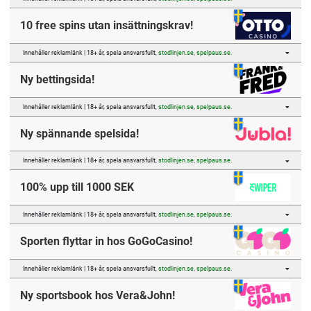
10 free spins utan insättningskrav!
Innehåller reklamlänk | 18+ år, spela ansvarsfullt,
stodlinjen.se
,
spelpaus.se
.
Ny bettingsida!
Innehåller reklamlänk | 18+ år, spela ansvarsfullt,
stodlinjen.se
,
spelpaus.se
.
Ny spännande spelsida!
Innehåller reklamlänk | 18+ år, spela ansvarsfullt,
stodlinjen.se
,
spelpaus.se
.
100% upp till 1000 SEK
Innehåller reklamlänk | 18+ år, spela ansvarsfullt,
stodlinjen.se
,
spelpaus.se
.
Sporten flyttar in hos GoGoCasino!
Innehåller reklamlänk | 18+ år, spela ansvarsfullt,
stodlinjen.se
,
spelpaus.se
.
Ny sportsbook hos Vera&John!