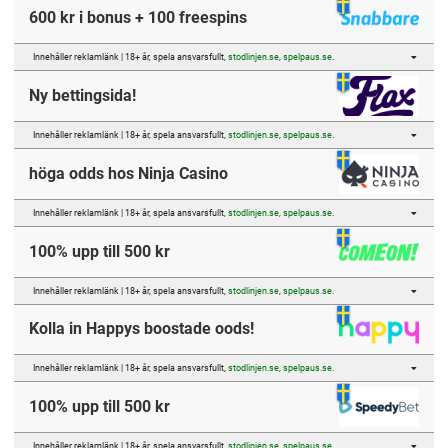
600 kr i bonus + 100 freespins
Innehåller reklamlänk | 18+ år, spela ansvarsfullt,
stodlinjen.se
,
spelpaus.se
.
Ny bettingsida!
Innehåller reklamlänk | 18+ år, spela ansvarsfullt,
stodlinjen.se
,
spelpaus.se
.
höga odds hos Ninja Casino
Innehåller reklamlänk | 18+ år, spela ansvarsfullt,
stodlinjen.se
,
spelpaus.se
.
100% upp till 500 kr
Innehåller reklamlänk | 18+ år, spela ansvarsfullt,
stodlinjen.se
,
spelpaus.se
.
Kolla in Happys boostade oods!
Innehåller reklamlänk | 18+ år, spela ansvarsfullt,
stodlinjen.se
,
spelpaus.se
.
100% upp till 500 kr
Innehåller reklamlänk | 18+ år, spela ansvarsfullt,
stodlinjen.se
,
spelpaus.se
.