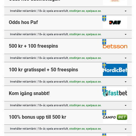
Innehåller reklamlänk | 18+ år, spela ansvarsfullt,
stodlinjen.se
,
spelpaus.se
.
Odds hos Paf
Innehåller reklamlänk | 18+ år, spela ansvarsfullt,
stodlinjen.se
,
spelpaus.se
.
500 kr + 100 freespins
Innehåller reklamlänk | 18+ år, spela ansvarsfullt,
stodlinjen.se
,
spelpaus.se
.
100 kr gratisspel + 50 freespins
Innehåller reklamlänk | 18+ år, spela ansvarsfullt,
stodlinjen.se
,
spelpaus.se
.
Kom igång snabbt!
Innehåller reklamlänk | 18+ år, spela ansvarsfullt,
stodlinjen.se
,
spelpaus.se
.
100% bonus upp till 500 kr
Innehåller reklamlänk | 18+ år, spela ansvarsfullt,
stodlinjen.se
,
spelpaus.se
.