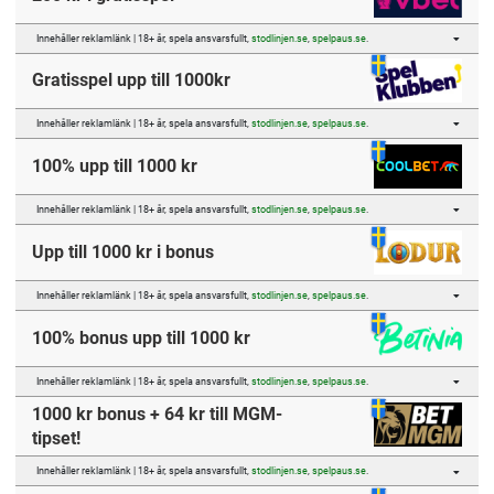
Innehåller reklamlänk | 18+ år, spela ansvarsfullt,
stodlinjen.se
,
spelpaus.se
.
Gratisspel upp till 1000kr
Innehåller reklamlänk | 18+ år, spela ansvarsfullt,
stodlinjen.se
,
spelpaus.se
.
100% upp till 1000 kr
Innehåller reklamlänk | 18+ år, spela ansvarsfullt,
stodlinjen.se
,
spelpaus.se
.
Upp till 1000 kr i bonus
Innehåller reklamlänk | 18+ år, spela ansvarsfullt,
stodlinjen.se
,
spelpaus.se
.
100% bonus upp till 1000 kr
Innehåller reklamlänk | 18+ år, spela ansvarsfullt,
stodlinjen.se
,
spelpaus.se
.
1000 kr bonus + 64 kr till MGM-
tipset!
Innehåller reklamlänk | 18+ år, spela ansvarsfullt,
stodlinjen.se
,
spelpaus.se
.