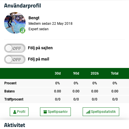
Användarprofil
Bengt
Medlem sedan 22 May 2018
Expert sedan
Följ på sajten
Följ på mail
30d
90d
2026
Total
Procent
0%
0%
0%
0%
Balans
0.00
0.00
0.00
0.00
Träffprocent
0/0
0/0
0/0
0/0
Profil
Speltipsarkiv
Speltipsstatistik
Aktivitet