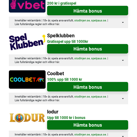
200 kr i gratisspel
Hämta bonus
Innehåller reklamlänk | 18+ år, spela ansvarsfullt,
stodlinjen.se
,
spelpaus.se
. |
Läs fullständiga regler och villkor
här
.
Spelklubben
Gratisspel upp till 1000kr
Hämta bonus
Innehåller reklamlänk | 18+ år, spela ansvarsfullt,
stodlinjen.se
,
spelpaus.se
. |
Läs fullständiga regler och villkor
här
.
Coolbet
100% upp till 1000 kr
Hämta bonus
Innehåller reklamlänk | 18+ år, spela ansvarsfullt,
stodlinjen.se
,
spelpaus.se
. |
Läs fullständiga regler och villkor
här
.
lodur
Upp till 1000 kr i bonus
Hämta bonus
Innehåller reklamlänk | 18+ år, spela ansvarsfullt,
stodlinjen.se
,
spelpaus.se
. |