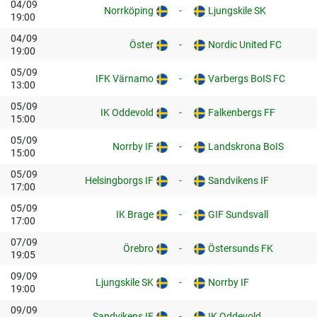
04/09
Norrköping
-
Ljungskile SK
19:00
04/09
Öster
-
Nordic United FC
19:00
05/09
IFK Värnamo
-
Varbergs BoIS FC
13:00
05/09
IK Oddevold
-
Falkenbergs FF
15:00
05/09
Norrby IF
-
Landskrona BoIS
15:00
05/09
Helsingborgs IF
-
Sandvikens IF
17:00
05/09
IK Brage
-
GIF Sundsvall
17:00
07/09
Örebro
-
Östersunds FK
19:05
09/09
Ljungskile SK
-
Norrby IF
19:00
09/09
Sandvikens IF
-
IK Oddevold