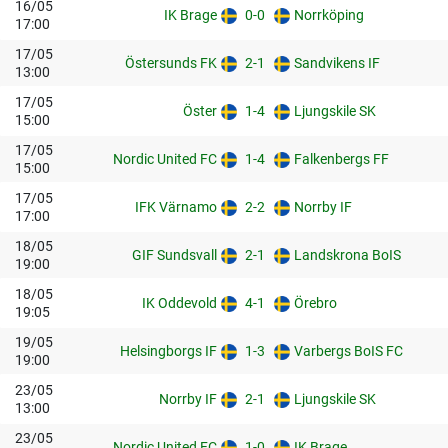
16/05
IK Brage
0-0
Norrköping
17:00
17/05
Östersunds FK
2-1
Sandvikens IF
13:00
17/05
Öster
1-4
Ljungskile SK
15:00
17/05
Nordic United FC
1-4
Falkenbergs FF
15:00
17/05
IFK Värnamo
2-2
Norrby IF
17:00
18/05
GIF Sundsvall
2-1
Landskrona BoIS
19:00
18/05
IK Oddevold
4-1
Örebro
19:05
19/05
Helsingborgs IF
1-3
Varbergs BoIS FC
19:00
23/05
Norrby IF
2-1
Ljungskile SK
13:00
23/05
Nordic United FC
1-0
IK Brage