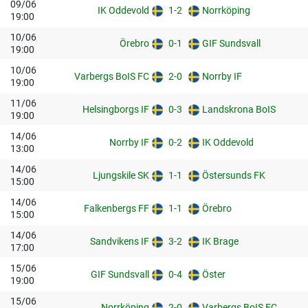
09/06
IK Oddevold
1-2
Norrköping
19:00
10/06
Örebro
0-1
GIF Sundsvall
19:00
10/06
Varbergs BoIS FC
2-0
Norrby IF
19:00
11/06
Helsingborgs IF
0-3
Landskrona BoIS
19:00
14/06
Norrby IF
0-2
IK Oddevold
13:00
14/06
Ljungskile SK
1-1
Östersunds FK
15:00
14/06
Falkenbergs FF
1-1
Örebro
15:00
14/06
Sandvikens IF
3-2
IK Brage
17:00
15/06
GIF Sundsvall
0-4
Öster
19:00
15/06
Norrköping
2-0
Varbergs BoIS FC