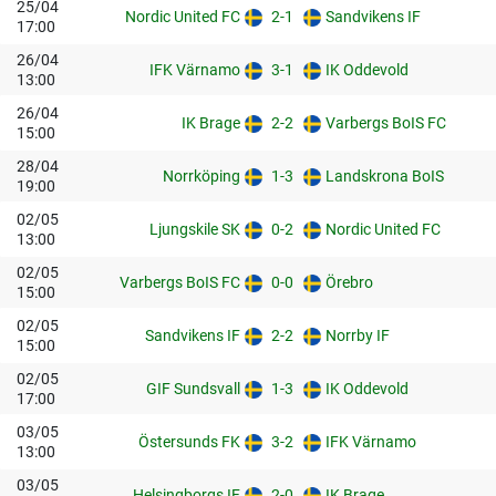
25/04
Nordic United FC
2-1
Sandvikens IF
17:00
26/04
IFK Värnamo
3-1
IK Oddevold
13:00
26/04
IK Brage
2-2
Varbergs BoIS FC
15:00
28/04
Norrköping
1-3
Landskrona BoIS
19:00
02/05
Ljungskile SK
0-2
Nordic United FC
13:00
02/05
Varbergs BoIS FC
0-0
Örebro
15:00
02/05
Sandvikens IF
2-2
Norrby IF
15:00
02/05
GIF Sundsvall
1-3
IK Oddevold
17:00
03/05
Östersunds FK
3-2
IFK Värnamo
13:00
03/05
Helsingborgs IF
2-0
IK Brage