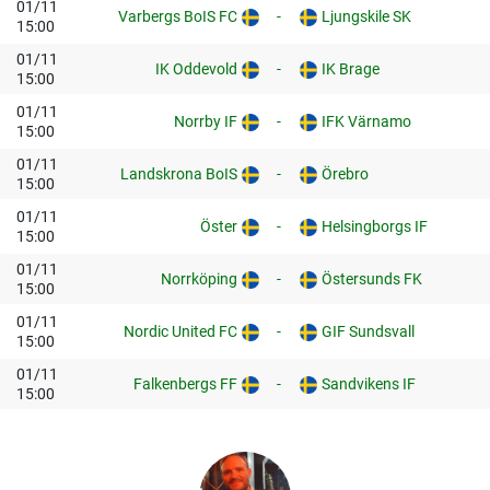
01/11
Varbergs BoIS FC
-
Ljungskile SK
15:00
01/11
IK Oddevold
-
IK Brage
15:00
01/11
Norrby IF
-
IFK Värnamo
15:00
01/11
Landskrona BoIS
-
Örebro
15:00
01/11
Öster
-
Helsingborgs IF
15:00
01/11
Norrköping
-
Östersunds FK
15:00
01/11
Nordic United FC
-
GIF Sundsvall
15:00
01/11
Falkenbergs FF
-
Sandvikens IF
15:00