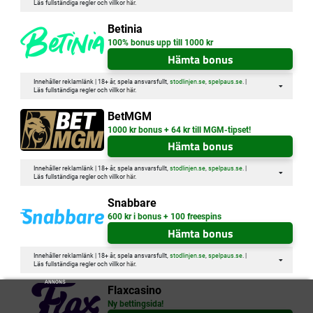
Läs fullständiga regler och villkor
här
.
Betinia
100% bonus upp till 1000 kr
Hämta bonus
Innehåller reklamlänk | 18+ år, spela ansvarsfullt,
stodlinjen.se
,
spelpaus.se
. |
Läs fullständiga regler och villkor
här
.
BetMGM
1000 kr bonus + 64 kr till MGM-tipset!
Hämta bonus
Innehåller reklamlänk | 18+ år, spela ansvarsfullt,
stodlinjen.se
,
spelpaus.se
. |
Läs fullständiga regler och villkor
här
.
Snabbare
600 kr i bonus + 100 freespins
Hämta bonus
Innehåller reklamlänk | 18+ år, spela ansvarsfullt,
stodlinjen.se
,
spelpaus.se
. |
Läs fullständiga regler och villkor
här
.
ANNONS
Flaxcasino
Ny bettingsida!