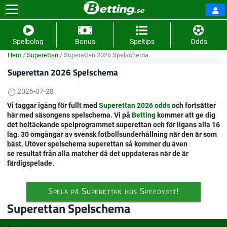
Spelbolag
Bonus
Speltips
Odds
Hem
/
Superettan
/
Superettan 2026 Spelschema
Superettan 2026 Spelschema
2026-07-28
Vi taggar igång för fullt med
Superettan 2026 odds
och fortsätter
här med säsongens spelschema. Vi på
Betting
kommer att ge dig
det heltäckande spelprogrammet superettan och för ligans alla 16
lag. 30 omgångar av svensk fotbollsunderhållning när den är som
bäst. Utöver spelschema superettan så kommer du även
se resultat från alla matcher då det uppdateras när de är
färdigspelade.
Spela på Superettan hos Speedybet!
Superettan Spelschema