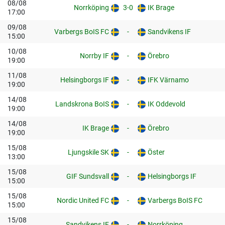
08/08
Norrköping
3-0
IK Brage
17:00
09/08
Varbergs BoIS FC
-
Sandvikens IF
15:00
10/08
Norrby IF
-
Örebro
19:00
11/08
Helsingborgs IF
-
IFK Värnamo
19:00
14/08
Landskrona BoIS
-
IK Oddevold
19:00
14/08
IK Brage
-
Örebro
19:00
15/08
Ljungskile SK
-
Öster
13:00
15/08
GIF Sundsvall
-
Helsingborgs IF
15:00
15/08
Nordic United FC
-
Varbergs BoIS FC
15:00
15/08
Sandvikens IF
-
Norrköping