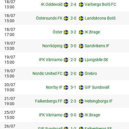
18/07
IK Oddevold
2-4
Varbergs BoIS FC
13:00
18/07
Östersunds FK
2-0
Landskrona BoIS
15:00
18/07
Öster
3-2
IK Brage
17:00
19/07
Norrköping
3-0
Sandvikens IF
13:00
19/07
IFK Värnamo
2-3
Ljungskile SK
15:00
19/07
Nordic United FC
2-0
Örebro
15:00
20/07
Norrby IF
3-1
GIF Sundsvall
19:00
21/07
Falkenbergs FF
2-3
Helsingborgs IF
19:00
25/07
IFK Värnamo
0-0
IK Brage
15:00
26/07
GIF Sundsvall
1-2
Falkenbergs FF