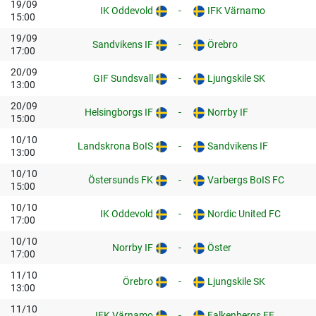
19/09
IK Oddevold
-
IFK Värnamo
15:00
19/09
Sandvikens IF
-
Örebro
17:00
20/09
GIF Sundsvall
-
Ljungskile SK
13:00
20/09
Helsingborgs IF
-
Norrby IF
15:00
10/10
Landskrona BoIS
-
Sandvikens IF
13:00
10/10
Östersunds FK
-
Varbergs BoIS FC
15:00
10/10
IK Oddevold
-
Nordic United FC
17:00
10/10
Norrby IF
-
Öster
17:00
11/10
Örebro
-
Ljungskile SK
13:00
11/10
IFK Värnamo
-
Falkenbergs FF