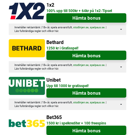
1x2
100% upp till 500kr + 64kr på 1x2-Tipset
Hämta bonus
Innehåller reklamlänk | 18+ år, spela ansvarsfullt,
stodlinjen.se
,
spelpaus.se
. |
Läs fullständiga regler och villkor
här
.
Bethard
1250 kr i Gratisspel!
Hämta bonus
Innehåller reklamlänk | 18+ år, spela ansvarsfullt,
stodlinjen.se
,
spelpaus.se
. |
Läs fullständiga regler och villkor
här
.
Unibet
Upp till 1000 kr gratisspel!
Hämta bonus
Innehåller reklamlänk | 18+ år, spela ansvarsfullt,
stodlinjen.se
,
spelpaus.se
. |
Läs fullständiga regler och villkor
här
.
Bet365
1500 kr i spelkrediter + 100 freespins
Hämta bonus