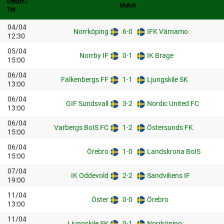
Datum /
Match
Tid
04/04
Norrköping
6-0
IFK Värnamo
12:30
05/04
Norrby IF
0-1
IK Brage
15:00
06/04
Falkenbergs FF
1-1
Ljungskile SK
13:00
06/04
GIF Sundsvall
3-2
Nordic United FC
13:00
06/04
Varbergs BoIS FC
1-2
Östersunds FK
15:00
06/04
Örebro
1-0
Landskrona BoIS
15:00
07/04
IK Oddevold
2-2
Sandvikens IF
19:00
11/04
Öster
0-0
Örebro
13:00
11/04
Ljungskile SK
0-1
Norrköping