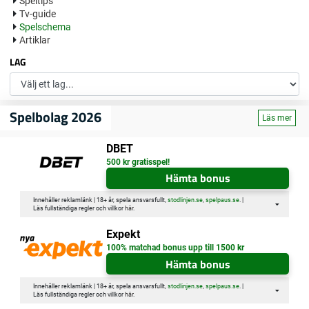
Speltips
Tv-guide
Spelschema
Artiklar
LAG
Spelbolag 2026
Läs mer
DBET
500 kr gratisspel!
Hämta bonus
Innehåller reklamlänk | 18+ år, spela ansvarsfullt,
stodlinjen.se
,
spelpaus.se
. |
Läs fullständiga regler och villkor
här
.
Expekt
100% matchad bonus upp till 1500 kr
Hämta bonus
Innehåller reklamlänk | 18+ år, spela ansvarsfullt,
stodlinjen.se
,
spelpaus.se
. |
Läs fullständiga regler och villkor
här
.