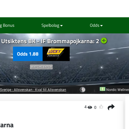
ng Bonus
Spelbolag
Odds
 : Utsiktens BK - IF Brommapojkarna: 2
Odds 1.88
MATCHCENTER
,
Sverige - Allsvenskan - Kval till Allsvenskan
Nordic Wellne
4
0
karna