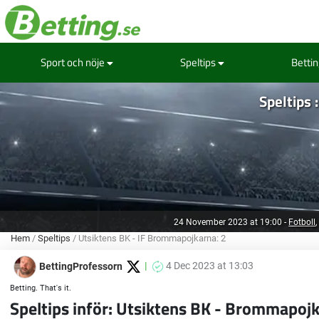
Sport och nöje
Speltips
Betti
Speltips
24 November 2023 at 19:00
-
Fotboll
Hem
/
Speltips
/
Utsiktens BK - IF Brommapojkarna: 2
4 Dec 2023 at 13:03
BettingProfessorn
Betting. That's it.
Speltips inför: Utsiktens BK - Brommapoj