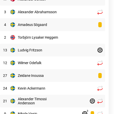
3
Alexander Abrahamsson
4
Amadeus Sögaard
2
Torbjörn Lysaker Heggem
13
Ludvig Fritzson
12
Wilmer Odefalk
27
Zeidane Inoussa
24
Kevin Ackermann
Alexander Timossi
21
Andersson
3
9
Nikola Vasic