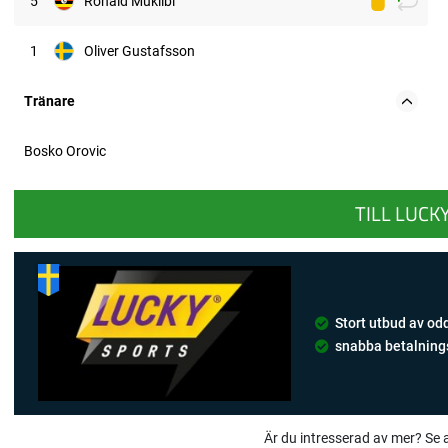
5
Ronald Mukiibi
1
Oliver Gustafsson
Tränare
Bosko Orovic
TILL LUCK
Stort utbud av od
snabba betalnin
Är du intresserad av mer? Se 