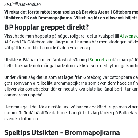
Kval till Allsvenskan
Vi rekar det första mötet som spelas på Bravida Arena i Göteborg me
Utsiktens BK och Brommapojkarna. Vilket lag får en allsvensk biljett 
BP kopplar greppet direkt?
Visst hade man hoppats på något roligare i detta kvalspel till
Allsvens
AIK och IFK Göteborg såg länge ut att hamna här men storlagen höjde 
väl gällde samtidigt som de övriga vek ner sig.
Utsiktens BK har gjort en fantastisk säsong i
Superettan
där man på f
helt uträknade och många hade dom faktiskt som nedflyttnings kandid
Under våren såg det ut som att laget från Göteborg var ostoppbara d
gott som vann allt, lite likt Brommapojkarna som även dom hade en fin 
allsvenska comebacken där en negativ kvalplats låg långt bort i tanka
sommarens uppehåll.
Hemmalaget i det första mötet av två har en godkänd trupp men vi ser
namn där ändå bästföre datumet har gått ut. Jag tänker på Faltsetas,
svenska fotbollen.
Speltips Utsikten - Brommapojkarna