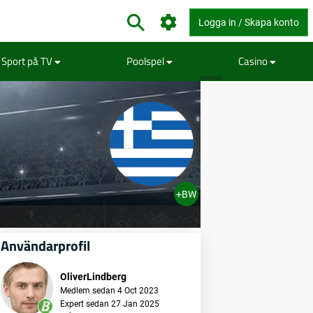
Logga in / Skapa konto
Sport på TV
Poolspel
Casino
ANNONS
+BW
Användarprofil
OliverLindberg
Medlem sedan 4 Oct 2023
Expert sedan 27 Jan 2025