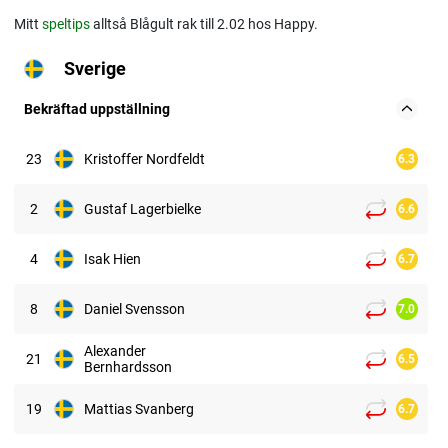
Mitt
speltips
alltså Blågult rak till 2.02 hos Happy.
Sverige
Bekräftad uppställning
23
Kristoffer Nordfeldt
6.3
2
Gustaf Lagerbielke
6.6
4
Isak Hien
6.7
8
Daniel Svensson
7.0
Alexander
21
6.5
Bernhardsson
19
Mattias Svanberg
6.7