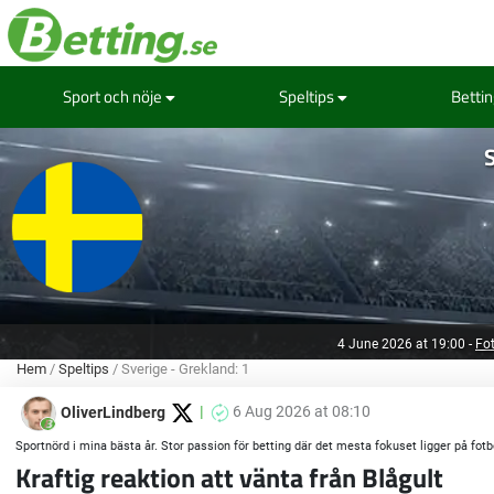
Sport och nöje
Speltips
Betti
S
4 June 2026 at 19:00
-
Fot
Hem
/
Speltips
/
Sverige - Grekland: 1
6 Aug 2026 at 08:10
OliverLindberg
Sportnörd i mina bästa år. Stor passion för betting där det mesta fokuset ligger på fot
Kraftig reaktion att vänta från Blågult