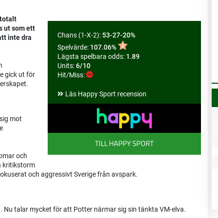
totalt
s ut som ett
Chans (1-X-2):
53-27-20%
tt inte dra
Spelvärde:
107.06%
Lägsta spelbara odds:
1.89
n
Units:
6/10
 gick ut för
Hit/Miss:
terskapet.
Läs Happy Sport recension
 sig mot
e
TILL HAPPY SPORT
domar och
 kritikstorm
 fokuserat och aggressivt Sverige från avspark.
. Nu talar mycket för att Potter närmar sig sin tänkta VM-elva.