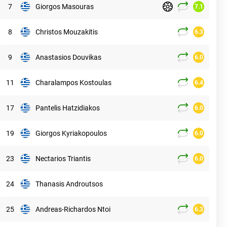
7
Giorgos Masouras
7.1
8
Christos Mouzakitis
6.3
9
Anastasios Douvikas
6.0
11
Charalampos Kostoulas
6.4
17
Pantelis Hatzidiakos
6.0
19
Giorgos Kyriakopoulos
6.0
23
Nectarios Triantis
6.0
24
Thanasis Androutsos
25
Andreas-Richardos Ntoi
6.3