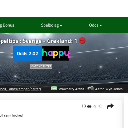
ng Bonus
Spelbolag
Odds
peltips : Sverige - Grekland: 1
Odds 2.02
MATCHCENTER
boll
,
Landskamper (herrar)
Strawberry Arena
Aaron Wyn Jones
13
0
boll samt hockey!