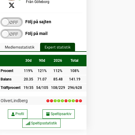
Från Göteborg
Följ på sajten
Följ på mail
Medlemsstatistik
Expert statistik
30d
90d
2026
Total
Procent
119%
121%
112%
108%
Balans
20.35
71.07
85.48
141.19
Träffprocent
19/35
54/105
108/229
296/628
OliverLindberg
Profil
Speltipsarkiv
Speltipsstatistik