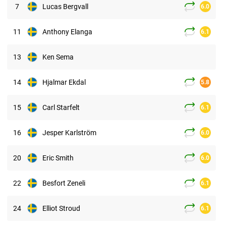
7
Lucas Bergvall
6.0
11
Anthony Elanga
6.1
13
Ken Sema
14
Hjalmar Ekdal
5.8
15
Carl Starfelt
6.1
16
Jesper Karlström
6.0
20
Eric Smith
6.0
22
Besfort Zeneli
6.1
24
Elliot Stroud
6.1