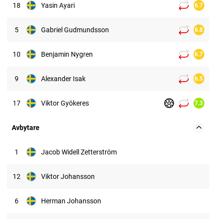
18
Yasin Ayari
6.7
5
Gabriel Gudmundsson
6.8
10
Benjamin Nygren
6.7
9
Alexander Isak
6.5
17
Viktor Gyökeres
7.3
Avbytare
1
Jacob Widell Zetterström
12
Viktor Johansson
6
Herman Johansson