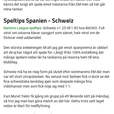
känns det lurigt att spela emot mästarna från EM men så här går
mina tankar.
Speltips Spanien - Schweiz
Nations League speltips
: Schweiz +1.25 till 1.85 hos Bet365. Full
vinst om ostarna klarar oavgjort som sämst, halv vinst om de
förlorar med uddamålet.
Den största anledningen till att jag går emot spanjorerna är såklart
att de ej har något att spela för. Långt ifrån 100% inställning där
många spelare redan lär ha tankarna på resorna hem till sina
klubblag.
Schweiz må ha en risig form på slutet efter sommarens EM där man
var ett stort utropstecken. Nu senast mot Serbien fick vi dock se det
fina schweiziska landslag igen som skapade många fina
målchanser men som fick nöja sig med 1-1.
Kan Murat Yakin få igång sin grupp på ett liknande sätt på måndag
så tror jag man kan göra match av det här. Detta trots satt laget
redan är klart för nedflyttning.