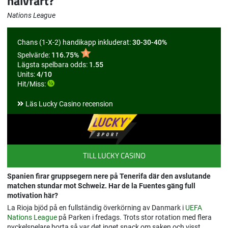
halvfart?
Nations League
Chans (1-X-2) handikapp inkluderat:
30-30-40%
Spelvärde:
116.75%
Lägsta spelbara odds:
1.55
Units:
4/10
Hit/Miss:
Läs Lucky Casino recension
TILL LUCKY CASINO
Spanien firar gruppsegern nere på Tenerifa där den avslutande
matchen stundar mot Schweiz. Har de la Fuentes gäng full
motivation här?
La Rioja bjöd på en fullständig överkörning av Danmark i
UEFA
Nations League
på Parken i fredags. Trots stor rotation med flera
nyckelspelare borta så var det inget snack om saken och visst