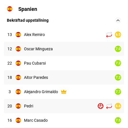
Spanien
6.64
Bekräftad uppställning
13
Alex Remiro
6.5
12
Oscar Mingueza
7.0
22
Pau Cubarsi
7.2
18
Aitor Paredes
7.2
3
Alejandro Grimaldo
7.7
20
Pedri
6.6
16
Marc Casado
7.5