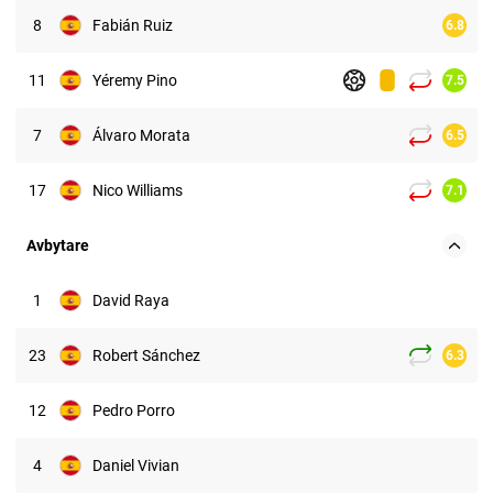
8
Fabián Ruiz
6.8
11
Yéremy Pino
7.5
7
Álvaro Morata
6.5
17
Nico Williams
7.1
Avbytare
1
David Raya
23
Robert Sánchez
6.3
12
Pedro Porro
4
Daniel Vivian