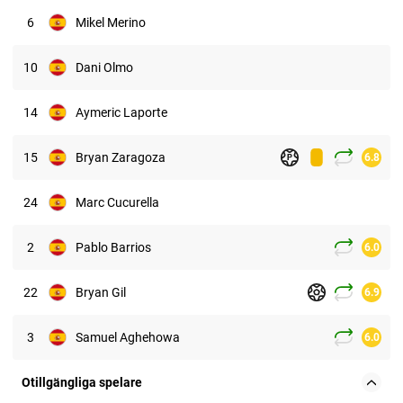
6
Mikel Merino
10
Dani Olmo
14
Aymeric Laporte
15
Bryan Zaragoza
6.8
24
Marc Cucurella
2
Pablo Barrios
6.0
22
Bryan Gil
6.9
3
Samuel Aghehowa
6.0
Otillgängliga spelare