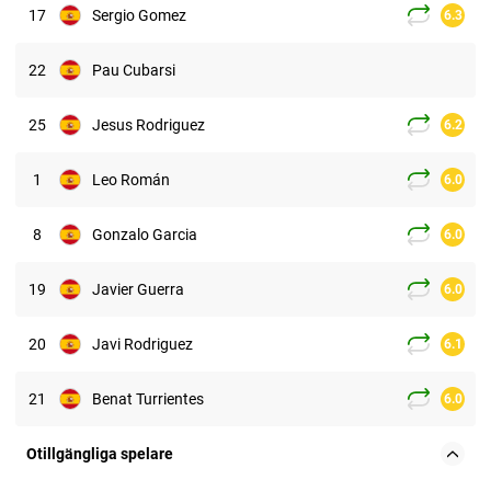
17
Sergio Gomez
6.3
22
Pau Cubarsi
25
Jesus Rodriguez
6.2
1
Leo Román
6.0
8
Gonzalo Garcia
6.0
19
Javier Guerra
6.0
20
Javi Rodriguez
6.1
21
Benat Turrientes
6.0
Otillgängliga spelare