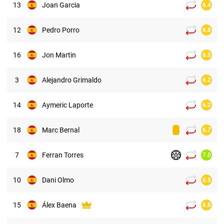
13
Joan Garcia
6.4
12
Pedro Porro
6.8
16
Jon Martin
6.5
3
Alejandro Grimaldo
6.2
14
Aymeric Laporte
6.2
18
Marc Bernal
6.7
7
Ferran Torres
7.0
10
Dani Olmo
6.5
15
Álex Baena
6.8