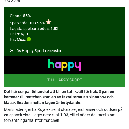
VM 2026
Chans:
55%
Spelvärde:
103.95%
Lägsta spelbara odds:
1.82
Units:
6/10
Hit/Miss:
Läs Happy Sport recension
TILL HAPPY SPORT
Det här ser på förhand ut att bli en tuff kväll för Irak. Spanien
kommer till matchen som en av favoriterna att vinna VM och
klasskillnaden mellan lagen är betydande.
Marknaden ger La Roja extremt stora segerchanser och oddsen på
en spansk vinst ligger nere runt 1.03, vilket säger det mesta om
förväntningarna inför matchen.