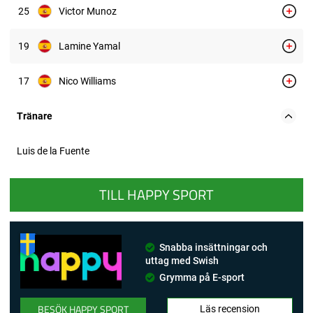
25
Victor Munoz
19
Lamine Yamal
17
Nico Williams
Tränare
Luis de la Fuente
TILL HAPPY SPORT
Snabba insättningar och
uttag med Swish
Grymma på E-sport
BESÖK HAPPY SPORT
Läs recension