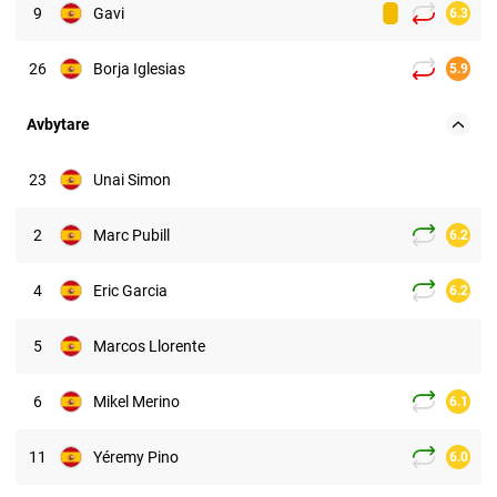
9
Gavi
6.3
26
Borja Iglesias
5.9
Avbytare
23
Unai Simon
2
Marc Pubill
6.2
4
Eric Garcia
6.2
5
Marcos Llorente
6
Mikel Merino
6.1
11
Yéremy Pino
6.0