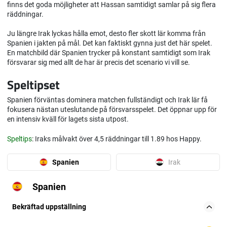
finns det goda möjligheter att Hassan samtidigt samlar på sig flera
räddningar.
Ju längre Irak lyckas hålla emot, desto fler skott lär komma från
Spanien i jakten på mål. Det kan faktiskt gynna just det här spelet.
En matchbild där Spanien trycker på konstant samtidigt som Irak
försvarar sig med allt de har är precis det scenario vi vill se.
Speltipset
Spanien förväntas dominera matchen fullständigt och Irak lär få
fokusera nästan uteslutande på försvarsspelet. Det öppnar upp för
en intensiv kväll för lagets sista utpost.
Speltips
: Iraks målvakt över 4,5 räddningar till 1.89 hos Happy.
Spanien
Irak
Spanien
Bekräftad uppställning