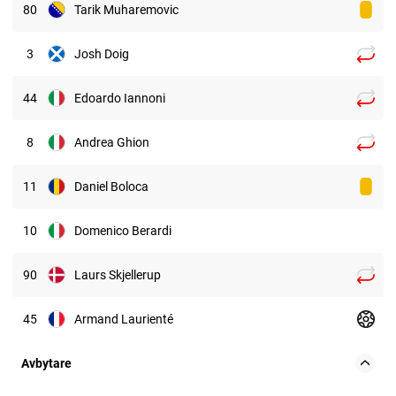
80
Tarik Muharemovic
3
Josh Doig
44
Edoardo Iannoni
8
Andrea Ghion
11
Daniel Boloca
10
Domenico Berardi
90
Laurs Skjellerup
45
Armand Laurienté
Avbytare