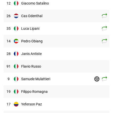
12
Giacomo Satalino
26
Cas Odenthal
35
Luca Lipani
14
Pedro Obiang
28
Janis Antiste
91
Flavio Russo
9
Samuele Mulattieri
19
Filippo Romagna
17
Yeferson Paz