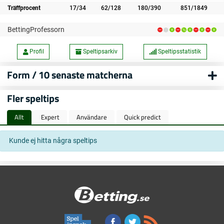
Träffprocent
17/34
62/128
180/390
851/1849
BettingProfessorn
Profil
Speltipsarkiv
Speltipsstatistik
Form / 10 senaste matcherna
Fler speltips
Allt
Expert
Användare
Quick predict
Kunde ej hitta några speltips